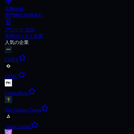
先物会社
専門的な先物会社
アワード 2026
今年のベスト企業
人気の企業
FXIFY
FTMO
FundedNext
The Funded Trader
Alpha Capital