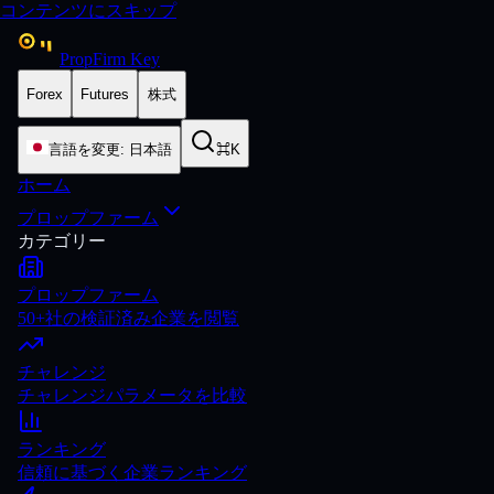
コンテンツにスキップ
PropFirm Key
Forex
Futures
株式
言語を変更
:
日本語
⌘K
ホーム
プロップファーム
カテゴリー
プロップファーム
50+社の検証済み企業を閲覧
チャレンジ
チャレンジパラメータを比較
ランキング
信頼に基づく企業ランキング