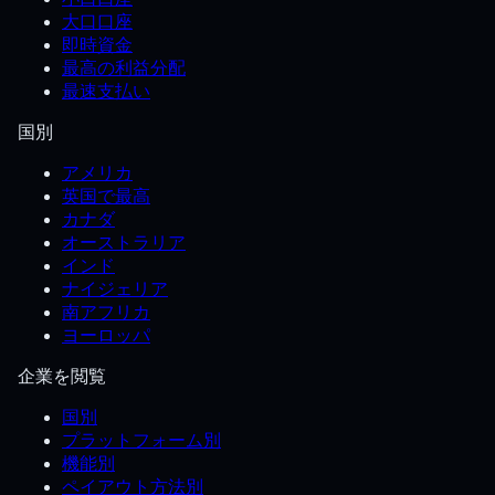
大口口座
即時資金
最高の利益分配
最速支払い
国別
アメリカ
英国で最高
カナダ
オーストラリア
インド
ナイジェリア
南アフリカ
ヨーロッパ
企業を閲覧
国別
プラットフォーム別
機能別
ペイアウト方法別