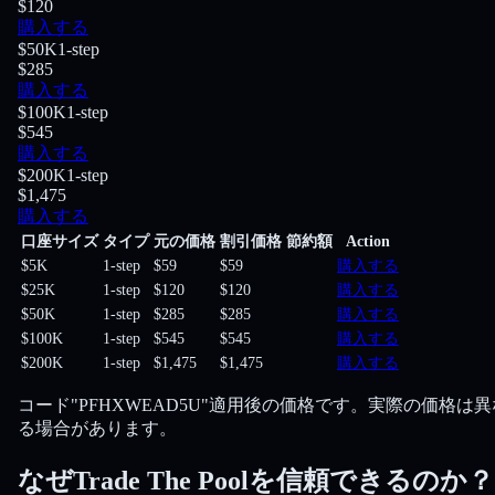
$120
購入する
$50K
1-step
$285
購入する
$100K
1-step
$545
購入する
$200K
1-step
$1,475
購入する
口座サイズ
タイプ
元の価格
割引価格
節約額
Action
$5K
1-step
$59
$59
購入する
$25K
1-step
$120
$120
購入する
$50K
1-step
$285
$285
購入する
$100K
1-step
$545
$545
購入する
$200K
1-step
$1,475
$1,475
購入する
コード"PFHXWEAD5U"適用後の価格です。実際の価格は異
る場合があります。
なぜTrade The Poolを信頼できるのか？