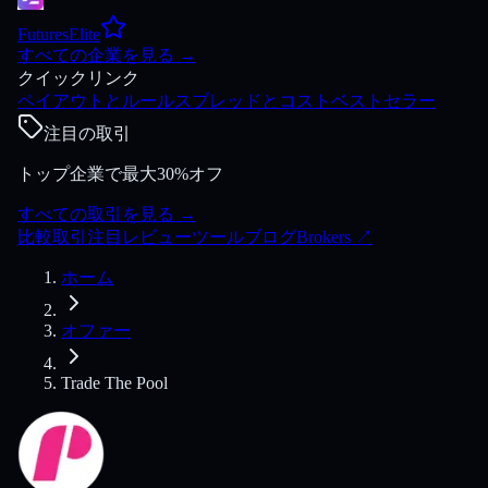
FuturesElite
すべての企業を見る
→
クイックリンク
ペイアウトとルール
スプレッドとコスト
ベストセラー
注目の取引
トップ企業で最大30%オフ
すべての取引を見る
→
比較
取引
注目
レビュー
ツール
ブログ
Brokers
↗
ホーム
オファー
Trade The Pool