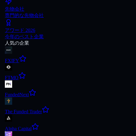
先物会社
専門的な先物会社
アワード 2026
今年のベスト企業
人気の企業
FXIFY
FTMO
FundedNext
The Funded Trader
Alpha Capital