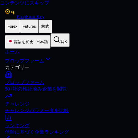
コンテンツにスキップ
PropFirm Key
Forex
Futures
株式
言語を変更
:
日本語
⌘K
ホーム
プロップファーム
カテゴリー
プロップファーム
50+社の検証済み企業を閲覧
チャレンジ
チャレンジパラメータを比較
ランキング
信頼に基づく企業ランキング