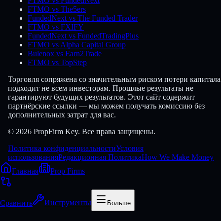
FTMO vs FundedNext
FTMO vs The5ers
FundedNext vs The Funded Trader
FTMO vs FXIFY
FundedNext vs FundedTradingPlus
FTMO vs Alpha Capital Group
Bulenox vs Earn2Trade
FTMO vs TopStep
Торговля сопряжена со значительным риском потери капитала
подходит не всем инвесторам. Прошлые результаты не
гарантируют будущих результатов. Этот сайт содержит
партнёрские ссылки — мы можем получать комиссию без
дополнительных затрат для вас.
© 2026 PropFirm Key. Все права защищены.
Политика конфиденциальности
Условия
использования
Редакционная Политика
How We Make Money
Главная
Prop Firms
Сравнить
Инструменты
Больше