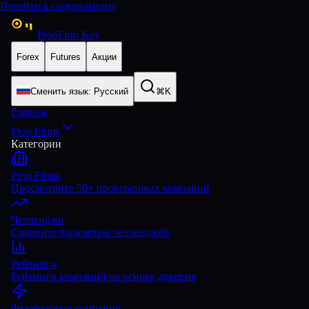
Перейти к содержимому
PropFirm Key
Forex
Futures
Акции
Сменить язык
:
Русский
⌘K
Главная
Prop Firms
Категории
Prop Firms
Просмотрите 50+ проверенных компаний
Челленджи
Сравните параметры челленджей
Рейтинги
Рейтинги компаний на основе доверия
Фьючерсные компании