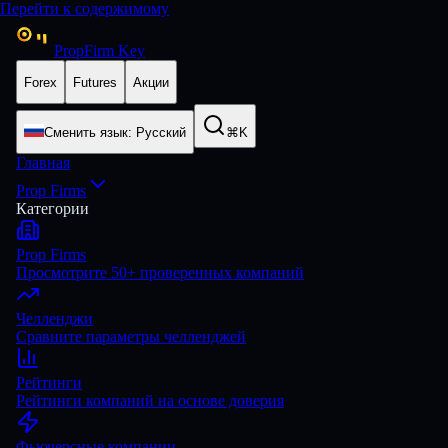
Перейти к содержимому
PropFirm Key
Forex
Futures
Акции
Сменить язык
:
Русский
⌘K
Главная
Prop Firms
Категории
Prop Firms
Просмотрите 50+ проверенных компаний
Челленджи
Сравните параметры челленджей
Рейтинги
Рейтинги компаний на основе доверия
Фьючерсные компании