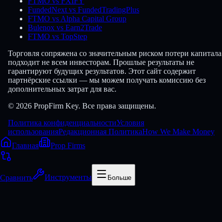
FTMO vs FXIFY
FundedNext vs FundedTradingPlus
FTMO vs Alpha Capital Group
Bulenox vs Earn2Trade
FTMO vs TopStep
Торговля сопряжена со значительным риском потери капитала
подходит не всем инвесторам. Прошлые результаты не
гарантируют будущих результатов. Этот сайт содержит
партнёрские ссылки — мы можем получать комиссию без
дополнительных затрат для вас.
© 2026 PropFirm Key. Все права защищены.
Политика конфиденциальности
Условия
использования
Редакционная Политика
How We Make Money
Главная
Prop Firms
Сравнить
Инструменты
Больше