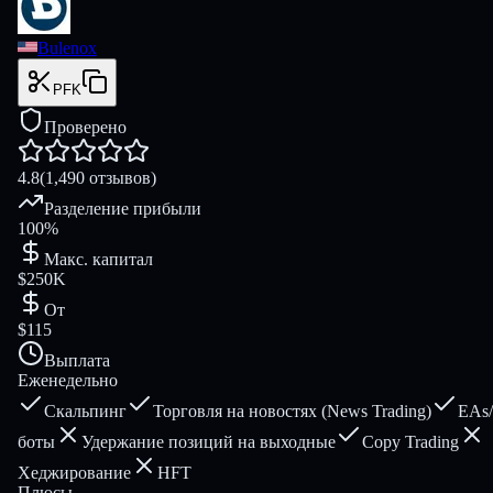
Bulenox
PFK
Проверено
4.8
(1,490 отзывов)
Разделение прибыли
100%
Макс. капитал
$250K
От
$115
Выплата
Еженедельно
Скальпинг
Торговля на новостях (News Trading)
EAs/
боты
Удержание позиций на выходные
Copy Trading
Хеджирование
HFT
Плюсы