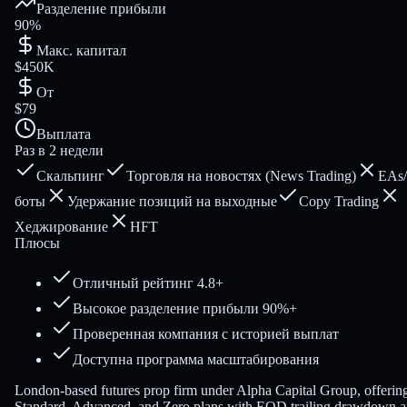
Разделение прибыли
90%
Макс. капитал
$450K
От
$79
Выплата
Раз в 2 недели
Скальпинг
Торговля на новостях (News Trading)
EAs/
боты
Удержание позиций на выходные
Copy Trading
Хеджирование
HFT
Плюсы
Отличный рейтинг 4.8+
Высокое разделение прибыли 90%+
Проверенная компания с историей выплат
Доступна программа масштабирования
London-based futures prop firm under Alpha Capital Group, offerin
Standard, Advanced, and Zero plans with EOD trailing drawdown 