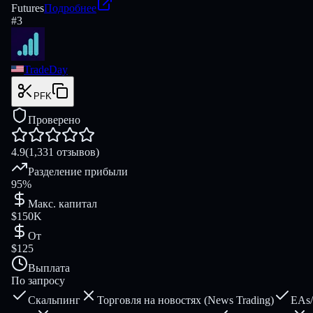
Futures
Подробнее
#
3
TradeDay
PFK
Проверено
4.9
(1,331 отзывов)
Разделение прибыли
95%
Макс. капитал
$150K
От
$125
Выплата
По запросу
Скальпинг
Торговля на новостях (News Trading)
EAs/