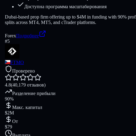
Доступна программа масштабирования
Dubai-based prop firm offering up to $4M in funding with 90% prof
splits across MT4, MT5, and cTrader platforms.
Forex
Подробнее
#
5
FTMO
Проверено
4.8
(40,179 отзывов)
Разделение прибыли
90%
Макс. капитал
$2M
От
$79
Выплата