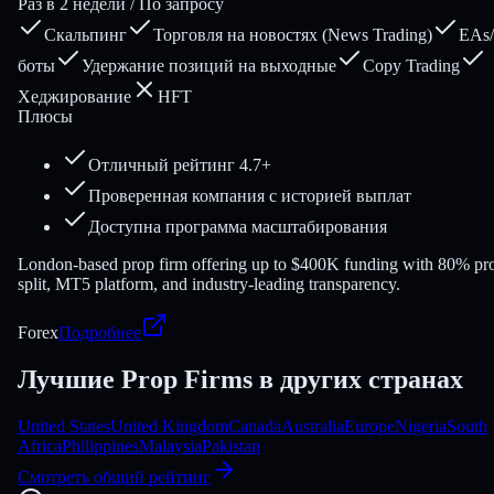
Раз в 2 недели / По запросу
Скальпинг
Торговля на новостях (News Trading)
EAs/
боты
Удержание позиций на выходные
Copy Trading
Хеджирование
HFT
Плюсы
Отличный рейтинг 4.7+
Проверенная компания с историей выплат
Доступна программа масштабирования
London-based prop firm offering up to $400K funding with 80% pro
split, MT5 platform, and industry-leading transparency.
Forex
Подробнее
Лучшие Prop Firms в других странах
United States
United Kingdom
Canada
Australia
Europe
Nigeria
South
Africa
Philippines
Malaysia
Pakistan
Смотреть общий рейтинг