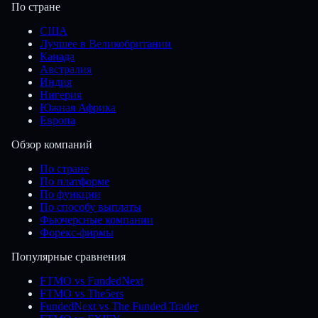
По стране
США
Лучшее в Великобритании
Канада
Австралия
Индия
Нигерия
Южная Африка
Европа
Обзор компаний
По стране
По платформе
По функции
По способу выплаты
Фьючерсные компании
Форекс-фирмы
Популярные сравнения
FTMO vs FundedNext
FTMO vs The5ers
FundedNext vs The Funded Trader