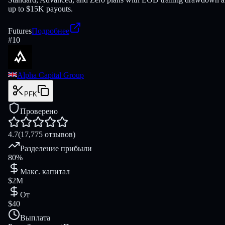
up to $15K payouts.
Futures
Подробнее
#
10
Alpha Capital Group
PFK
Проверено
4.7
(17,775 отзывов)
Разделение прибыли
80%
Макс. капитал
$2M
От
$40
Выплата