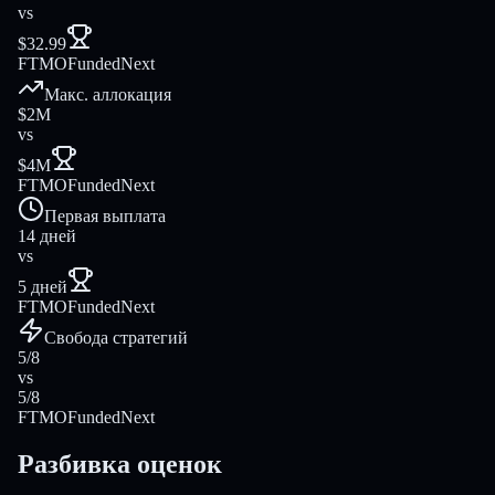
vs
$32.99
FTMO
FundedNext
Макс. аллокация
$2M
vs
$4M
FTMO
FundedNext
Первая выплата
14 дней
vs
5 дней
FTMO
FundedNext
Свобода стратегий
5/8
vs
5/8
FTMO
FundedNext
Разбивка оценок