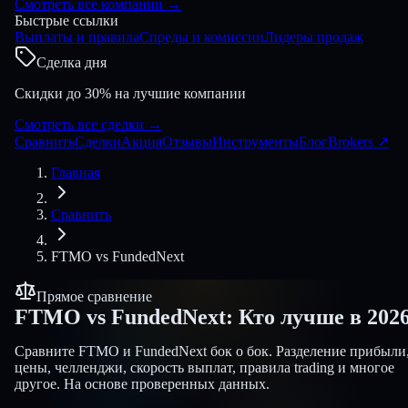
Смотреть все компании
→
Быстрые ссылки
Выплаты и правила
Спреды и комиссии
Лидеры продаж
Сделка дня
Скидки до 30% на лучшие компании
Смотреть все сделки
→
Сравнить
Сделки
Акция
Отзывы
Инструменты
Блог
Brokers
↗
Главная
Сравнить
FTMO
vs
FundedNext
Прямое сравнение
FTMO
vs
FundedNext
:
Кто лучше в 202
Сравните FTMO и FundedNext бок о бок. Разделение прибыли
цены, челленджи, скорость выплат, правила trading и многое
другое. На основе проверенных данных.