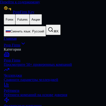
Перейти к содержимому
PropFirm Key
Forex
Futures
Акции
Сменить язык
:
Русский
⌘K
Главная
Prop Firms
Категории
Prop Firms
Просмотрите 50+ проверенных компаний
Челленджи
Сравните параметры челленджей
Рейтинги
Рейтинги компаний на основе доверия
Фьючерсные компании