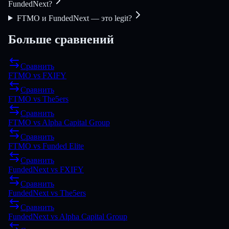
FundedNext?
FTMO и FundedNext — это legit?
Больше сравнений
Сравнить
FTMO
vs
FXIFY
Сравнить
FTMO
vs
The5ers
Сравнить
FTMO
vs
Alpha Capital Group
Сравнить
FTMO
vs
Funded Elite
Сравнить
FundedNext
vs
FXIFY
Сравнить
FundedNext
vs
The5ers
Сравнить
FundedNext
vs
Alpha Capital Group