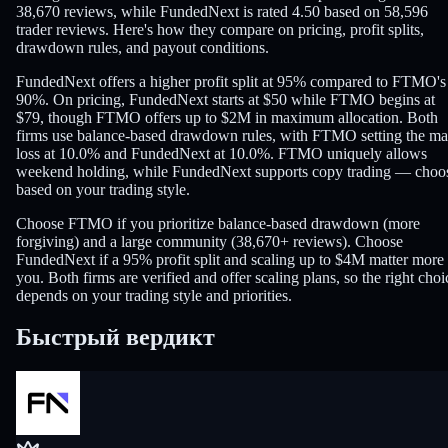
38,670 reviews, while FundedNext is rated 4.50 based on 58,596
trader reviews. Here's how they compare on pricing, profit splits,
drawdown rules, and payout conditions.
FundedNext offers a higher profit split at 95% compared to FTMO's
90%. On pricing, FundedNext starts at $50 while FTMO begins at
$79, though FTMO offers up to $2M in maximum allocation. Both
firms use balance-based drawdown rules, with FTMO setting the m
loss at 10.0% and FundedNext at 10.0%. FTMO uniquely allows
weekend holding, while FundedNext supports copy trading — choo
based on your trading style.
Choose FTMO if you prioritize balance-based drawdown (more
forgiving) and a large community (38,670+ reviews). Choose
FundedNext if a 95% profit split and scaling up to $4M matter more 
you. Both firms are verified and offer scaling plans, so the right choi
depends on your trading style and priorities.
Быстрый вердикт