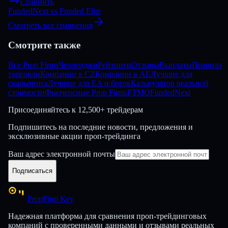
Сравнить
FundedNext
vs
Funded Elite
Смотреть все сравнения
Смотрите также
Все Prop Firms
Челленджи
Рейтинги
Отзывы
Выплаты
Правила
торговли
Компании в CZ
Компании в AE
Лучшие для
скальпинга
Лучшие для EA и ботов
Калькулятор реальной
стоимости
Фьючерсные Prop Firms
FTMO
FundedNext
Присоединяйтесь к
12,500+ трейдерам
Подпишитесь на последние новости, предложения и
эксклюзивные акции проп-трейдинга
Ваш адрес электронной почты
Подписаться
PropFirm Key
Надежная платформа для сравнения проп-трейдинговых
компаний с проверенными данными и отзывами реальных