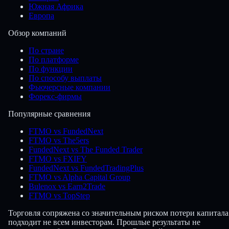
Южная Африка
Европа
Обзор компаний
По стране
По платформе
По функции
По способу выплаты
Фьючерсные компании
Форекс-фирмы
Популярные сравнения
FTMO vs FundedNext
FTMO vs The5ers
FundedNext vs The Funded Trader
FTMO vs FXIFY
FundedNext vs FundedTradingPlus
FTMO vs Alpha Capital Group
Bulenox vs Earn2Trade
FTMO vs TopStep
Торговля сопряжена со значительным риском потери капитала
подходит не всем инвесторам. Прошлые результаты не