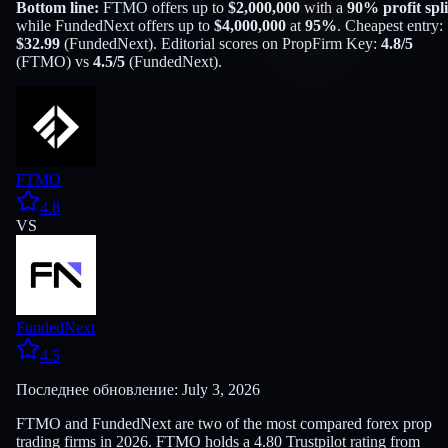
Bottom line:
FTMO
offers up to
$
2,000,000
with a
90
% profit spli
while
FundedNext
offers up to
$
4,000,000
at
95
%
. Cheapest entry:
$
32.99
(
FundedNext
). Editorial scores on PropFirm Key:
4.8
/5
(
FTMO
) vs
4.5
/5
(
FundedNext
).
FTMO
4.8
VS
FundedNext
4.5
Последнее обновление: July 3, 2026
FTMO and FundedNext are two of the most compared forex prop
trading firms in 2026. FTMO holds a 4.80 Trustpilot rating from