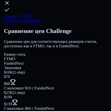
Смотреть FTMO
Смотреть FundedNext
Сравнение цен Challenge
Сравнение цен для соответствующих размеров счетов,
доступных как в FTMO, так и в FundedNext.
Размер счета
FTMO
FundedNext
Экономия
$10K
(
1-step
)
$79
$60
Сэкономьте $19 с FundedNext
$25K
(
1-step
)
$199
$139
Сэкономьте $60 с FundedNext