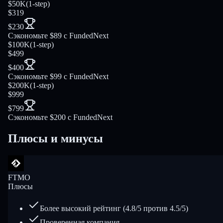
$50K
(
1-step
)
$319
$230
Сэкономьте $89 с FundedNext
$100K
(
1-step
)
$499
$400
Сэкономьте $99 с FundedNext
$200K
(
1-step
)
$999
$799
Сэкономьте $200 с FundedNext
Плюсы и минусы
FTMO
Плюсы
Более высокий рейтинг (4.8/5 против 4.5/5)
Проверенная компания