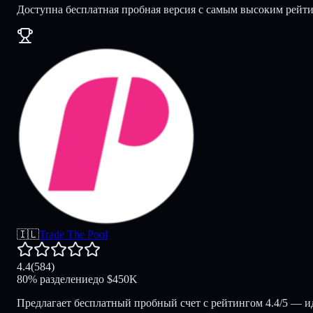
Доступна бесплатная пробная версия с самым высоким рейт
🇮🇱
Trade The Pool
4.4
(
584
)
80
%
разделение
до
$
450K
Предлагает бесплатный пробный счет с рейтингом 4.4/5 — ид