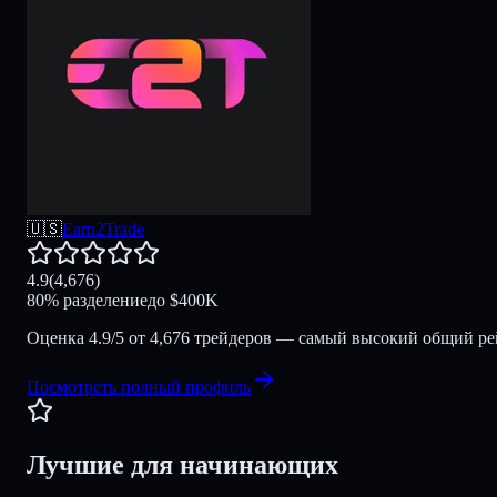
🇺🇸
Earn2Trade
4.9
(
4,676
)
80
%
разделение
до
$
400K
Оценка 4.9/5 от 4,676 трейдеров — самый высокий общий ре
Посмотреть полный профиль
Лучшие для начинающих