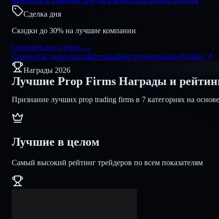
Выплаты и правила
Спреды и комиссии
Лидеры продаж
Сделка дня
Скидки до 30% на лучшие компании
Смотреть все сделки
→
Сравнить
Сделки
Акция
Отзывы
Инструменты
Блог
Brokers
↗
Награды 2026
Лучшие Prop Firms
Награды и рейтин
Признание лучших prop trading firms в 7 категориях на осн
Лучшие в целом
Самый высокий рейтинг трейдеров по всем показателям