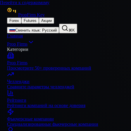
Перейти к содержимому
PropFirm Key
Forex
Futures
Акции
Сменить язык
:
Русский
⌘K
Главная
Prop Firms
Категории
Prop Firms
Просмотрите 50+ проверенных компаний
Челленджи
Сравните параметры челленджей
Рейтинги
Рейтинги компаний на основе доверия
Фьючерсные компании
Специализированные фьючерсные компании