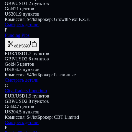
GBP/USD
1.2
пунктов
Gold
21
центов
US30
1.9
пунктов
Комиссия:
$4/lot
Брокер:
GrowthNext F.Z.E.
Смотреть детали
F
Funding Pips
d81f3890
EUR/USD
1.7
пунктов
GBP/USD
2.6
пунктов
Gold
45
центов
US30
4.3
пунктов
Комиссия:
$4/lot
Брокер:
Различные
Смотреть детали
C
City Traders Imperium
EUR/USD
1.9
пунктов
GBP/USD
2.8
пунктов
Gold
47
центов
US30
4.5
пунктов
Комиссия:
$4/lot
Брокер:
CBT Limited
Смотреть детали
F