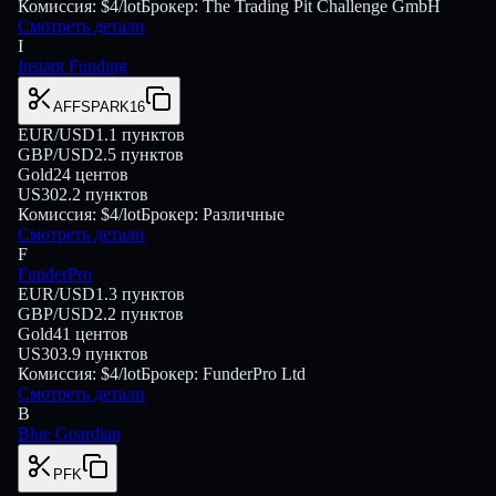
Комиссия:
$4/lot
Брокер:
The Trading Pit Challenge GmbH
Смотреть детали
I
Instant Funding
AFFSPARK16
EUR/USD
1.1
пунктов
GBP/USD
2.5
пунктов
Gold
24
центов
US30
2.2
пунктов
Комиссия:
$4/lot
Брокер:
Различные
Смотреть детали
F
FunderPro
EUR/USD
1.3
пунктов
GBP/USD
2.2
пунктов
Gold
41
центов
US30
3.9
пунктов
Комиссия:
$4/lot
Брокер:
FunderPro Ltd
Смотреть детали
B
Blue Guardian
PFK