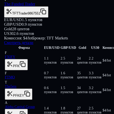
The Funded Trader
TFTTrader9867551
EUR/USD
1.5
пунктов
GBP/USD
0.9
пунктов
Gold
28
центов
US30
2.6
пунктов
Комиссия:
$4/lot
Брокер:
TFT Markets
Смотреть детали
Фирма
EUR/USD
GBP/USD
Gold
US30
Комис
F
FXIFY
1.1
2.5
24
2.2
$4/lot
пунктов
пунктов
центов
пунктов
PFK
F
0.7
1.6
35
3.3
$4/lot
FTMO
пунктов
пунктов
центов
пунктов
T
The5ers
0.6
1.5
34
3.2
$4/lot
пунктов
пунктов
центов
пунктов
PFKEY
A
Alpha Capital Group
1.4
1.8
27
2.5
$4/lot
пунктов
пунктов
центов
пунктов