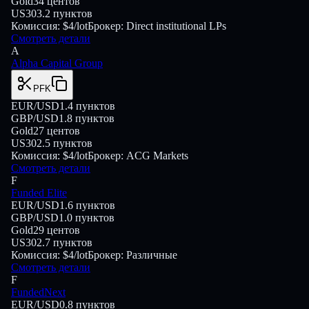
Gold
34
центов
US30
3.2
пунктов
Комиссия:
$4/lot
Брокер:
Direct institutional LPs
Смотреть детали
A
Alpha Capital Group
PFK
EUR/USD
1.4
пунктов
GBP/USD
1.8
пунктов
Gold
27
центов
US30
2.5
пунктов
Комиссия:
$4/lot
Брокер:
ACG Markets
Смотреть детали
F
Funded Elite
EUR/USD
1.6
пунктов
GBP/USD
1.0
пунктов
Gold
29
центов
US30
2.7
пунктов
Комиссия:
$4/lot
Брокер:
Различные
Смотреть детали
F
FundedNext
EUR/USD
0.8
пунктов