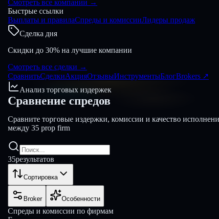
Смотреть все компании
→
Быстрые ссылки
Выплаты и правила
Спреды и комиссии
Лидеры продаж
Сделка дня
Скидки до 30% на лучшие компании
Смотреть все сделки
→
Сравнить
Сделки
Акция
Отзывы
Инструменты
Блог
Brokers
↗
Анализ торговых издержек
Сравнение
спредов
Сравните торговые издержки, комиссии и качество исполнен
между 35 prop firm
35
результатов
Сортировка
Broker
Особенности
Спреды и комиссии по фирмам