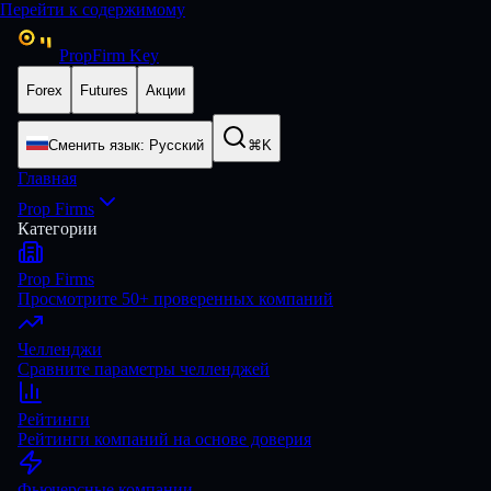
Перейти к содержимому
PropFirm Key
Forex
Futures
Акции
Сменить язык
:
Русский
⌘K
Главная
Prop Firms
Категории
Prop Firms
Просмотрите 50+ проверенных компаний
Челленджи
Сравните параметры челленджей
Рейтинги
Рейтинги компаний на основе доверия
Фьючерсные компании