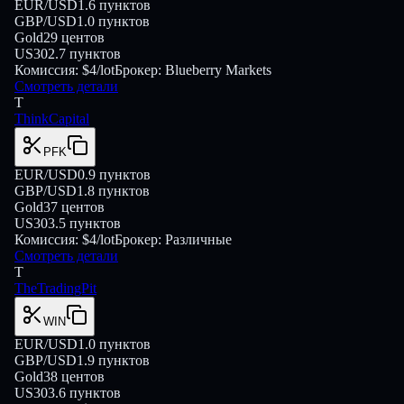
EUR/USD
1.6
пунктов
GBP/USD
1.0
пунктов
Gold
29
центов
US30
2.7
пунктов
Комиссия:
$4/lot
Брокер:
Blueberry Markets
Смотреть детали
T
ThinkCapital
PFK
EUR/USD
0.9
пунктов
GBP/USD
1.8
пунктов
Gold
37
центов
US30
3.5
пунктов
Комиссия:
$4/lot
Брокер:
Различные
Смотреть детали
T
TheTradingPit
WIN
EUR/USD
1.0
пунктов
GBP/USD
1.9
пунктов
Gold
38
центов
US30
3.6
пунктов