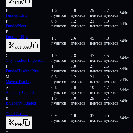
PFK
F
1.6
1.0
29
2.7
$4/lot
Funded Elite
пунктов
пунктов
центов
пунктов
F
0.8
1.2
21
1.9
$4/lot
FundedNext
пунктов
пунктов
центов
пунктов
F
Funding Pips
1.7
2.6
45
4.3
$4/lot
пунктов
пунктов
центов
пунктов
d81f3890
C
1.9
2.8
47
4.5
$4/lot
City Traders Imperium
пунктов
пунктов
центов
пунктов
F
1.4
1.8
27
2.5
$4/lot
FundedTradingPlus
пунктов
пунктов
центов
пунктов
M
0.8
1.2
21
1.9
$4/lot
Maven Trading
пунктов
пунктов
центов
пунктов
A
0.6
2.0
19
1.7
$4/lot
Audacity Capital
пунктов
пунктов
центов
пунктов
B
1.6
1.0
29
2.7
$4/lot
Blueberry Funded
пунктов
пунктов
центов
пунктов
T
ThinkCapital
0.9
1.8
37
3.5
$4/lot
пунктов
пунктов
центов
пунктов
PFK
T