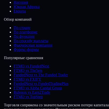
Нигерия
Южная Африка
Европа
Обзор компаний
По стране
По платформе
По функции
По способу выплаты
Фьючерсные компании
Форекс-фирмы
Популярные сравнения
FTMO vs FundedNext
FTMO vs The5ers
FundedNext vs The Funded Trader
FTMO vs FXIFY
FundedNext vs FundedTradingPlus
FTMO vs Alpha Capital Group
Bulenox vs Earn2Trade
FTMO vs TopStep
Торговля сопряжена со значительным риском потери капитала