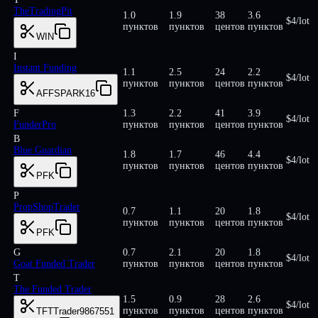
TheTradingPit
1.0
1.9
38
3.6
$4/lot
пунктов
пунктов
центов
пунктов
WIN
I
Instant Funding
1.1
2.5
24
2.2
$4/lot
пунктов
пунктов
центов
пунктов
AFFSPARK16
F
1.3
2.2
41
3.9
$4/lot
FunderPro
пунктов
пунктов
центов
пунктов
B
Blue Guardian
1.8
1.7
46
4.4
$4/lot
пунктов
пунктов
центов
пунктов
PFK
P
PropShopTrader
0.7
1.1
20
1.8
$4/lot
пунктов
пунктов
центов
пунктов
PFK
G
0.7
2.1
20
1.8
$4/lot
Goat Funded Trader
пунктов
пунктов
центов
пунктов
T
The Funded Trader
1.5
0.9
28
2.6
$4/lot
пунктов
пунктов
центов
пунктов
TFTTrader9867551