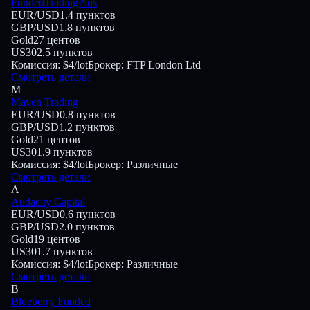
FundedTradingPlus
EUR/USD
1.4
пунктов
GBP/USD
1.8
пунктов
Gold
27
центов
US30
2.5
пунктов
Комиссия:
$4/lot
Брокер:
FTP London Ltd
Смотреть детали
M
Maven Trading
EUR/USD
0.8
пунктов
GBP/USD
1.2
пунктов
Gold
21
центов
US30
1.9
пунктов
Комиссия:
$4/lot
Брокер:
Различные
Смотреть детали
A
Audacity Capital
EUR/USD
0.6
пунктов
GBP/USD
2.0
пунктов
Gold
19
центов
US30
1.7
пунктов
Комиссия:
$4/lot
Брокер:
Различные
Смотреть детали
B
Blueberry Funded