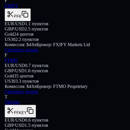
F
FXIFY
PFK
EUR/USD
1.1
пунктов
GBP/USD
2.5
пунктов
Gold
24
центов
US30
2.2
пунктов
Комиссия:
$4/lot
Брокер:
FXIFY Markets Ltd
Смотреть детали
F
FTMO
EUR/USD
0.7
пунктов
GBP/USD
1.6
пунктов
Gold
35
центов
US30
3.3
пунктов
Комиссия:
$4/lot
Брокер:
FTMO Proprietary
Смотреть детали
T
The5ers
PFKEY
EUR/USD
0.6
пунктов
GBP/USD
1.5
пунктов