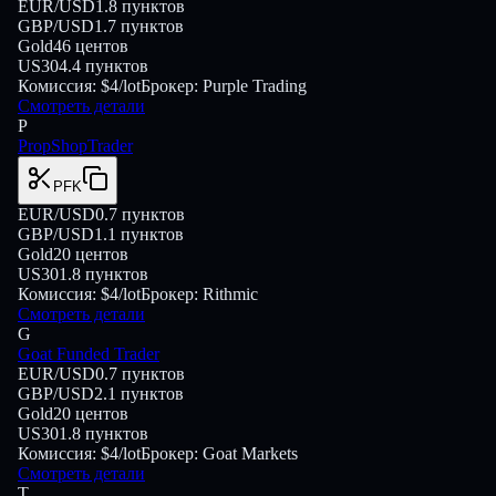
EUR/USD
1.8
пунктов
GBP/USD
1.7
пунктов
Gold
46
центов
US30
4.4
пунктов
Комиссия:
$4/lot
Брокер:
Purple Trading
Смотреть детали
P
PropShopTrader
PFK
EUR/USD
0.7
пунктов
GBP/USD
1.1
пунктов
Gold
20
центов
US30
1.8
пунктов
Комиссия:
$4/lot
Брокер:
Rithmic
Смотреть детали
G
Goat Funded Trader
EUR/USD
0.7
пунктов
GBP/USD
2.1
пунктов
Gold
20
центов
US30
1.8
пунктов
Комиссия:
$4/lot
Брокер:
Goat Markets
Смотреть детали
T