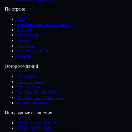
По стране
США
Лучшее в Великобритании
Канада
Австралия
Индия
Нигерия
Южная Африка
Европа
Обзор компаний
По стране
По платформе
По функции
По способу выплаты
Фьючерсные компании
Форекс-фирмы
Популярные сравнения
FTMO vs FundedNext
FTMO vs The5ers