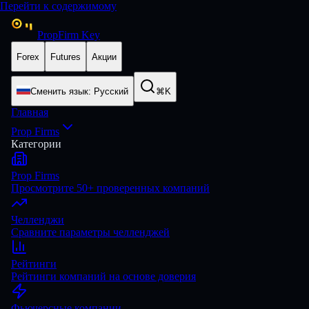
Перейти к содержимому
PropFirm Key
Forex
Futures
Акции
Сменить язык
:
Русский
⌘K
Главная
Prop Firms
Категории
Prop Firms
Просмотрите 50+ проверенных компаний
Челленджи
Сравните параметры челленджей
Рейтинги
Рейтинги компаний на основе доверия
Фьючерсные компании