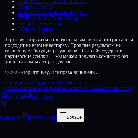
FundedNext vs The Funded Trader
FTMO vs FXIFY
FundedNext vs FundedTradingPlus
FTMO vs Alpha Capital Group
Bulenox vs Earn2Trade
FTMO vs TopStep
Торговля сопряжена со значительным риском потери капитала
подходит не всем инвесторам. Прошлые результаты не
гарантируют будущих результатов. Этот сайт содержит
партнёрские ссылки — мы можем получать комиссию без
дополнительных затрат для вас.
© 2026 PropFirm Key. Все права защищены.
Политика конфиденциальности
Условия
использования
Редакционная Политика
How We Make Money
Главная
Prop Firms
Сравнить
Инструменты
Больше