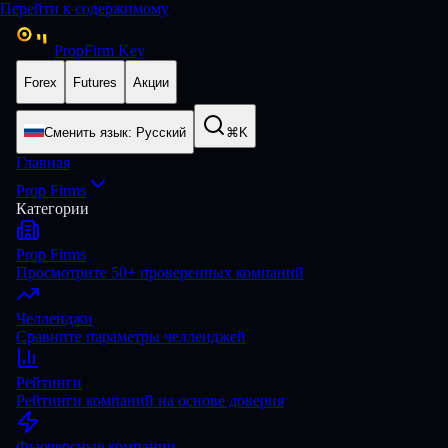
Перейти к содержимому
PropFirm Key
Forex
Futures
Акции
Сменить язык
:
Русский
⌘K
Главная
Prop Firms
Категории
Prop Firms
Просмотрите 50+ проверенных компаний
Челленджи
Сравните параметры челленджей
Рейтинги
Рейтинги компаний на основе доверия
Фьючерсные компании