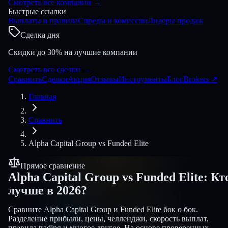
Смотреть все компании
→
Быстрые ссылки
Выплаты и правила
Спреды и комиссии
Лидеры продаж
Сделка дня
Скидки до 30% на лучшие компании
Смотреть все сделки
→
Сравнить
Сделки
Акция
Отзывы
Инструменты
Блог
Brokers
↗
Главная
Сравнить
Alpha Capital Group
vs
Funded Elite
Прямое сравнение
Alpha Capital Group
vs
Funded Elite
:
Кт
лучше в 2026?
Сравните Alpha Capital Group и Funded Elite бок о бок.
Разделение прибыли, цены, челленджи, скорость выплат,
правила trading и многое другое. На основе проверенных