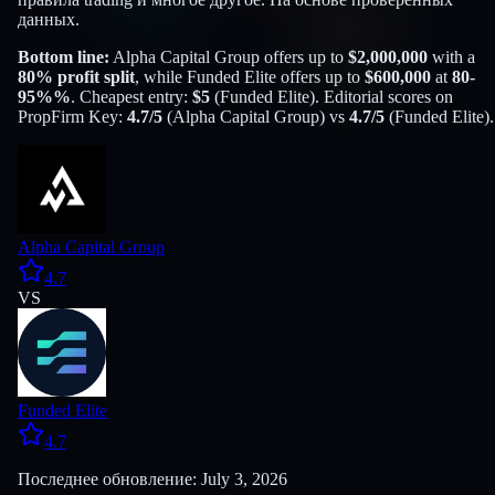
данных.
Bottom line:
Alpha Capital Group
offers up to
$
2,000,000
with a
80
% profit split
, while
Funded Elite
offers up to
$
600,000
at
80-
95%
%
. Cheapest entry:
$
5
(
Funded Elite
). Editorial scores on
PropFirm Key:
4.7
/5
(
Alpha Capital Group
) vs
4.7
/5
(
Funded Elite
).
Alpha Capital Group
4.7
VS
Funded Elite
4.7
Последнее обновление: July 3, 2026