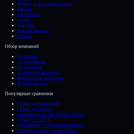
Лучшее в Великобритании
Канада
Австралия
Индия
Нигерия
Южная Африка
Европа
Обзор компаний
По стране
По платформе
По функции
По способу выплаты
Фьючерсные компании
Форекс-фирмы
Популярные сравнения
FTMO vs FundedNext
FTMO vs The5ers
FundedNext vs The Funded Trader
FTMO vs FXIFY
FundedNext vs FundedTradingPlus
FTMO vs Alpha Capital Group