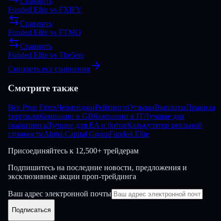
Сравнить
Funded Elite
vs
FXIFY
Сравнить
Funded Elite
vs
FTMO
Сравнить
Funded Elite
vs
The5ers
Смотреть все сравнения
Смотрите также
Все Prop Firms
Челленджи
Рейтинги
Отзывы
Выплаты
Правила
торговли
Компании в GB
Компании в IT
Лучшие для
скальпинга
Лучшие для EA и ботов
Калькулятор реальной
стоимости
Alpha Capital Group
Funded Elite
Присоединяйтесь к
12,500+ трейдерам
Подпишитесь на последние новости, предложения и
эксклюзивные акции проп-трейдинга
Ваш адрес электронной почты
Подписаться