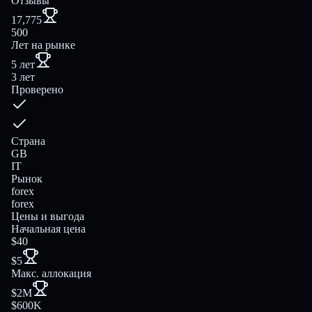
Отзывы
17,775
500
Лет на рынке
5 лет
3 лет
Проверено
Страна
GB
IT
Рынок
forex
forex
Цены и выгода
Начальная цена
$40
$5
Макс. аллокация
$2M
$600K