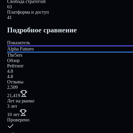
Свобода стратегий
63
Платформа и доступ
41
Подробное сравнение
Показатель
Alpha Futures
The5ers
Обзор
Рейтинг
4.8
4.8
Отзывы
2,509
21,419
Лет на рынке
3 лет
10 лет
Проверено