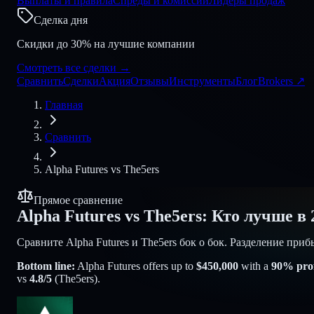
Выплаты и правила
Спреды и комиссии
Лидеры продаж
Сделка дня
Скидки до 30% на лучшие компании
Смотреть все сделки
→
Сравнить
Сделки
Акция
Отзывы
Инструменты
Блог
Brokers
↗
Главная
Сравнить
Alpha Futures
vs
The5ers
Прямое сравнение
Alpha Futures
vs
The5ers
:
Кто лучше в 
Сравните Alpha Futures и The5ers бок о бок. Разделение при
Bottom line:
Alpha Futures
offers up to
$
450,000
with a
90
% profi
vs
4.8
/5
(
The5ers
).