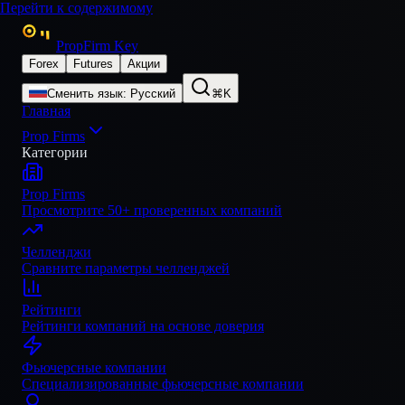
Перейти к содержимому
PropFirm Key
Forex
Futures
Акции
Сменить язык
:
Русский
⌘K
Главная
Prop Firms
Категории
Prop Firms
Просмотрите 50+ проверенных компаний
Челленджи
Сравните параметры челленджей
Рейтинги
Рейтинги компаний на основе доверия
Фьючерсные компании
Специализированные фьючерсные компании