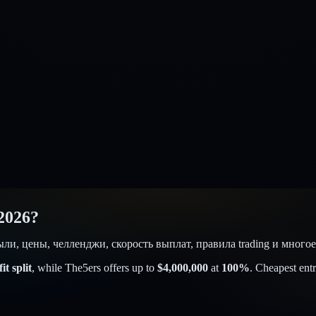
2026?
были, цены, челленджи, скорость выплат, правила trading и мног
t split
, while
The5ers
offers up to
$
4,000,000
at
100
%
. Cheapest entr