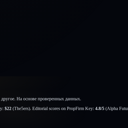
ое другое. На основе проверенных данных.
y:
$
22
(
The5ers
). Editorial scores on PropFirm Key:
4.8
/5
(
Alpha Futu