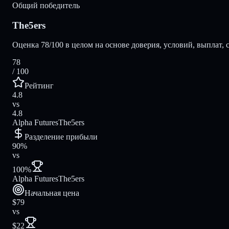
Общий победитель
The5ers
Оценка 78/100 в целом на основе доверия, условий, выплат, 
78
/ 100
Рейтинг
4.8
vs
4.8
Alpha Futures
The5ers
Разделение прибыли
90%
vs
100%
Alpha Futures
The5ers
Начальная цена
$79
vs
$22