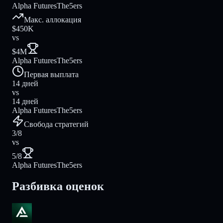
Alpha Futures
The5ers
Макс. аллокация
$450K
vs
$4M
Alpha Futures
The5ers
Первая выплата
14 дней
vs
14 дней
Alpha Futures
The5ers
Свобода стратегий
3/8
vs
5/8
Alpha Futures
The5ers
Разбивка оценок