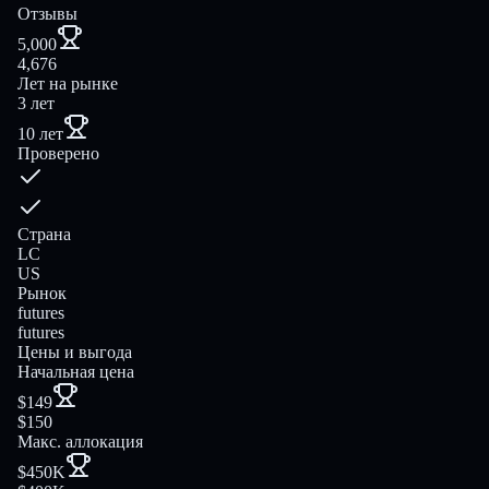
Отзывы
5,000
4,676
Лет на рынке
3 лет
10 лет
Проверено
Страна
LC
US
Рынок
futures
futures
Цены и выгода
Начальная цена
$149
$150
Макс. аллокация
$450K