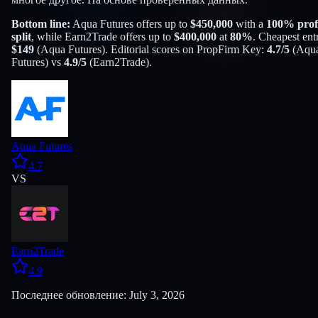
Bottom line:
Aqua Futures
offers up to
$
450,000
with a
100
% prof
split
, while
Earn2Trade
offers up to
$
400,000
at
80
%
. Cheapest ent
$
149
(
Aqua Futures
). Editorial scores on PropFirm Key:
4.7
/5
(
Aqu
Futures
) vs
4.9
/5
(
Earn2Trade
).
Aqua Futures
4.7
VS
Earn2Trade
4.9
Последнее обновление: July 3, 2026