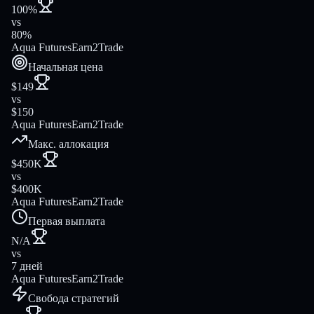
100%
vs
80%
Aqua Futures
Earn2Trade
Начальная цена
$149
vs
$150
Aqua Futures
Earn2Trade
Макс. аллокация
$450K
vs
$400K
Aqua Futures
Earn2Trade
Первая выплата
N/A
vs
7 дней
Aqua Futures
Earn2Trade
Свобода стратегий