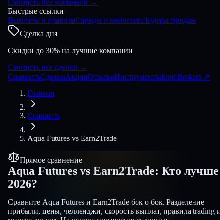
Смотреть все компании
→
Быстрые ссылки
Выплаты и правила
Спреды и комиссии
Лидеры продаж
Сделка дня
Скидки до 30% на лучшие компании
Смотреть все сделки
→
Сравнить
Сделки
Акция
Отзывы
Инструменты
Блог
Brokers
↗
Главная
Сравнить
Aqua Futures
vs
Earn2Trade
Прямое сравнение
Aqua Futures
vs
Earn2Trade
:
Кто лучше
2026?
Сравните Aqua Futures и Earn2Trade бок о бок. Разделение
прибыли, цены, челленджи, скорость выплат, правила trading 
многое другое. На основе проверенных данных.