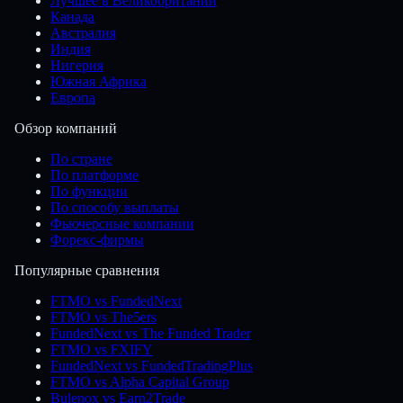
Лучшее в Великобритании
Канада
Австралия
Индия
Нигерия
Южная Африка
Европа
Обзор компаний
По стране
По платформе
По функции
По способу выплаты
Фьючерсные компании
Форекс-фирмы
Популярные сравнения
FTMO vs FundedNext
FTMO vs The5ers
FundedNext vs The Funded Trader
FTMO vs FXIFY
FundedNext vs FundedTradingPlus
FTMO vs Alpha Capital Group
Bulenox vs Earn2Trade