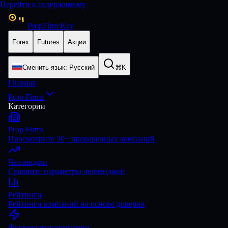
Перейти к содержимому
PropFirm Key
Forex
Futures
Акции
Сменить язык
:
Русский
⌘K
Главная
Prop Firms
Категории
Prop Firms
Просмотрите 50+ проверенных компаний
Челленджи
Сравните параметры челленджей
Рейтинги
Рейтинги компаний на основе доверия
Фьючерсные компании