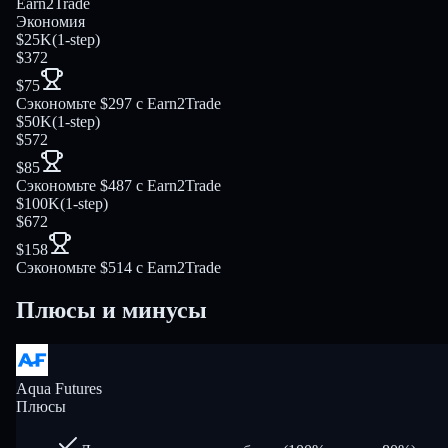
Earn2Trade
Экономия
$25K
(
1-step
)
$372
$75
Сэкономьте $297 с Earn2Trade
$50K
(
1-step
)
$572
$85
Сэкономьте $487 с Earn2Trade
$100K
(
1-step
)
$672
$158
Сэкономьте $514 с Earn2Trade
Плюсы и минусы
Aqua Futures
Плюсы