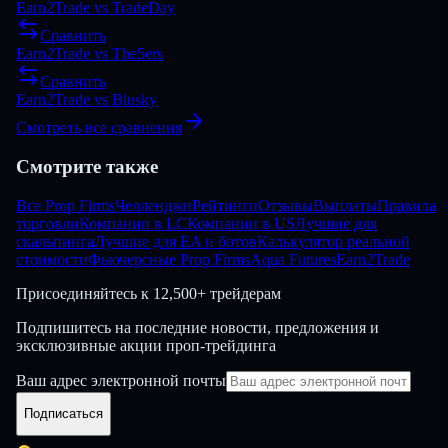
Earn2Trade
vs
TradeDay
Сравнить
Earn2Trade
vs
The5ers
Сравнить
Earn2Trade
vs
Blusky
Смотреть все сравнения
Смотрите также
Все Prop Firms
Челленджи
Рейтинги
Отзывы
Выплаты
Правила
торговли
Компании в LC
Компании в US
Лучшие для
скальпинга
Лучшие для EA и ботов
Калькулятор реальной
стоимости
Фьючерсные Prop Firms
Aqua Futures
Earn2Trade
Присоединяйтесь к
12,500+ трейдерам
Подпишитесь на последние новости, предложения и
эксклюзивные акции проп-трейдинга
Ваш адрес электронной почты
Подписаться