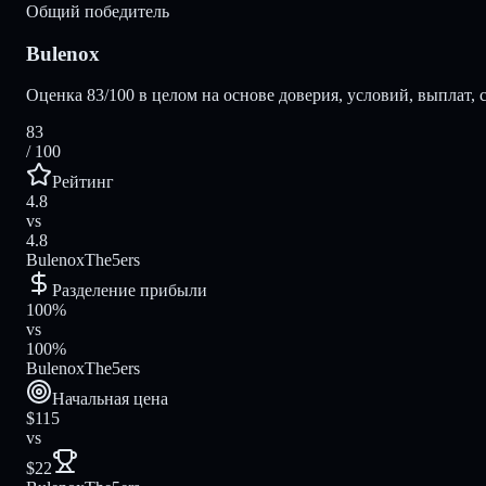
Общий победитель
Bulenox
Оценка 83/100 в целом на основе доверия, условий, выплат, 
83
/ 100
Рейтинг
4.8
vs
4.8
Bulenox
The5ers
Разделение прибыли
100%
vs
100%
Bulenox
The5ers
Начальная цена
$115
vs
$22