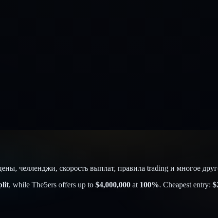
цены, челленджи, скорость выплат, правила trading и многое др
lit
, while
The5ers
offers up to
$
4,000,000
at
100
%
. Cheapest entry:
$