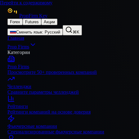
Перейти к содержимому
PropFirm Key
Forex
Futures
Акции
Сменить язык
:
Русский
⌘K
Главная
Prop Firms
Категории
Prop Firms
Просмотрите 50+ проверенных компаний
Челленджи
Сравните параметры челленджей
Рейтинги
Рейтинги компаний на основе доверия
Фьючерсные компании
Специализированные фьючерсные компании