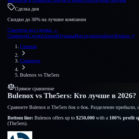
Выплаты и правила
Спреды и комиссии
Лидеры продаж
Сделка дня
Скидки до 30% на лучшие компании
Смотреть все сделки
→
Сравнить
Сделки
Акция
Отзывы
Инструменты
Блог
Brokers
↗
Главная
Сравнить
Bulenox
vs
The5ers
Прямое сравнение
Bulenox
vs
The5ers
:
Кто лучше в 2026?
Сравните Bulenox и The5ers бок о бок. Разделение прибыли, 
Bottom line:
Bulenox
offers up to
$
250,000
with a
100
% profit sp
(
The5ers
).