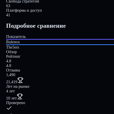
Свобода стратегий
63
Платформа и доступ
41
Подробное сравнение
Показатель
Bulenox
The5ers
Обзор
Рейтинг
4.8
4.8
Отзывы
1,490
21,419
Лет на рынке
4 лет
10 лет
Проверено