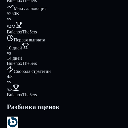
Bulenox
The5ers
Макс. аллокация
$250K
vs
$4M
Bulenox
The5ers
Первая выплата
10 дней
vs
14 дней
Bulenox
The5ers
Свобода стратегий
4/8
vs
5/8
Bulenox
The5ers
Разбивка оценок