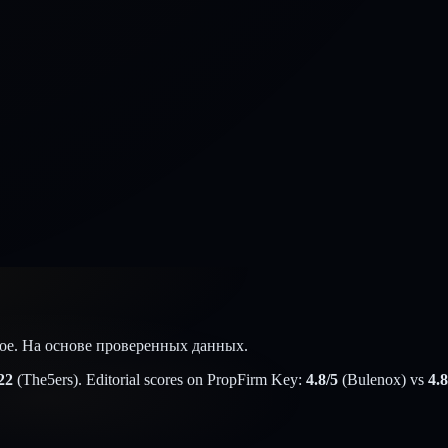
угое. На основе проверенных данных.
22
(
The5ers
). Editorial scores on PropFirm Key:
4.8
/5
(
Bulenox
) vs
4.8