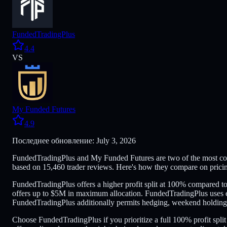
FundedTradingPlus
4.4
VS
My Funded Futures
4.9
Последнее обновление: July 3, 2026
FundedTradingPlus and My Funded Futures are two of the most comp
based on 15,460 trader reviews. Here's how they compare on pricing
FundedTradingPlus offers a higher profit split at 100% compared
offers up to $5M in maximum allocation. FundedTradingPlus uses 
FundedTradingPlus additionally permits hedging, weekend holding, g
Choose FundedTradingPlus if you prioritize a full 100% profit spl