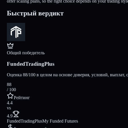
offer scaling plans, so the right choice depends on your trading style
Быстрый вердикт
Общий победитель
FundedTradingPlus
Оценка 88/100 в целом на основе доверия, условий, выплат, 
88
/ 100
Рейтинг
4.4
vs
4.9
FundedTradingPlus
My Funded Futures