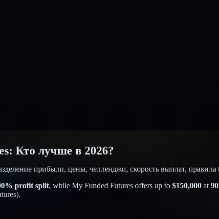
es
:
Кто лучше в 2026?
Разделение прибыли, цены, челленджи, скорость выплат, правила 
00
% profit split
, while
My Funded Futures
offers up to
$
150,000
at
90
tures
).