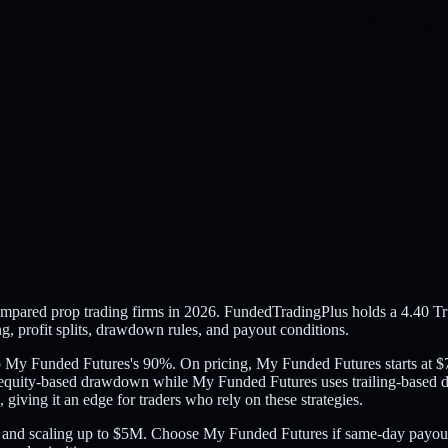
ared prop trading firms in 2026. FundedTradingPlus holds a 4.40 Trus
, profit splits, drawdown rules, and payout conditions.
 to My Funded Futures's 90%. On pricing, My Funded Futures starts at
equity-based drawdown while My Funded Futures uses trailing-based dr
iving it an edge for traders who rely on these strategies.
it and scaling up to $5M. Choose My Funded Futures if same-day payou