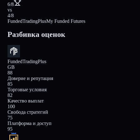
6/8
vs
4/8
FundedTradingPlus
My Funded Futures
Разбивка оценок
FundedTradingPlus
GB
88
Доверие и репутация
85
Торговые условия
82
Качество выплат
100
Свобода стратегий
75
Платформа и доступ
95