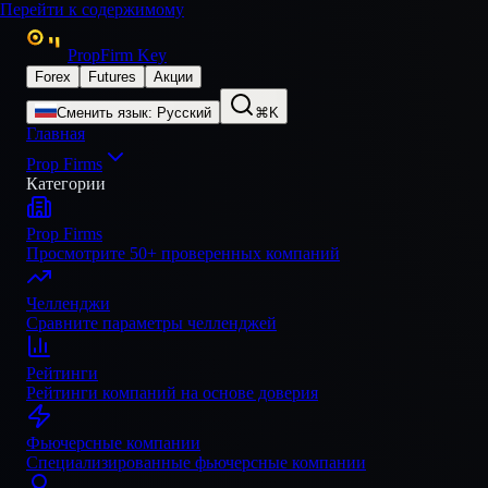
Перейти к содержимому
PropFirm Key
Forex
Futures
Акции
Сменить язык
:
Русский
⌘K
Главная
Prop Firms
Категории
Prop Firms
Просмотрите 50+ проверенных компаний
Челленджи
Сравните параметры челленджей
Рейтинги
Рейтинги компаний на основе доверия
Фьючерсные компании
Специализированные фьючерсные компании