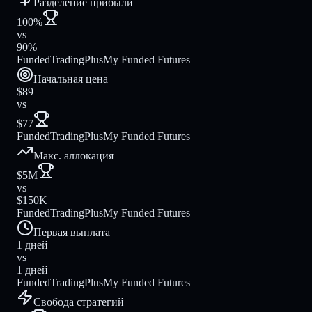
Разделение прибыли
100%
vs
90%
FundedTradingPlus
My Funded Futures
Начальная цена
$89
vs
$77
FundedTradingPlus
My Funded Futures
Макс. аллокация
$5M
vs
$150K
FundedTradingPlus
My Funded Futures
Первая выплата
1 дней
vs
1 дней
FundedTradingPlus
My Funded Futures
Свобода стратегий