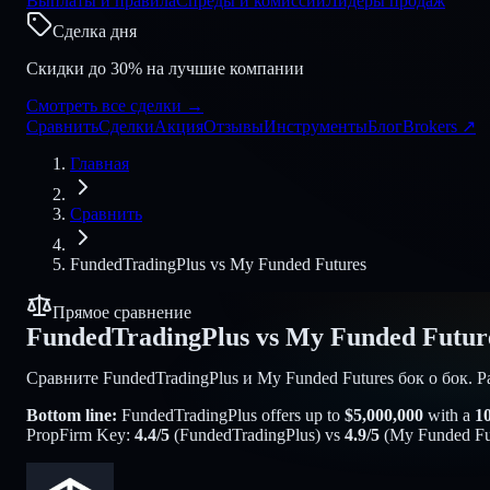
Выплаты и правила
Спреды и комиссии
Лидеры продаж
Сделка дня
Скидки до 30% на лучшие компании
Смотреть все сделки
→
Сравнить
Сделки
Акция
Отзывы
Инструменты
Блог
Brokers
↗
Главная
Сравнить
FundedTradingPlus
vs
My Funded Futures
Прямое сравнение
FundedTradingPlus
vs
My Funded Futur
Сравните FundedTradingPlus и My Funded Futures бок о бок. 
Bottom line:
FundedTradingPlus
offers up to
$
5,000,000
with a
1
PropFirm Key:
4.4
/5
(
FundedTradingPlus
) vs
4.9
/5
(
My Funded Fu