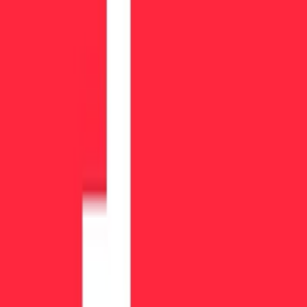
Правила компании
Фьючерсные компании
Предложения
Эксклюзивные предложения
Бесплатные акции аккаунта
Все предложения
Инструменты
Калькулятор реальной стоимости
Симулятор прибыли
Путь к выплате
Тест Поиск Фирмы
Chrome Extension
Компания
О нас
Наш Опыт
Контакты
Брендбук
Политика конфиденциальности
Условия использования
How We Make Money