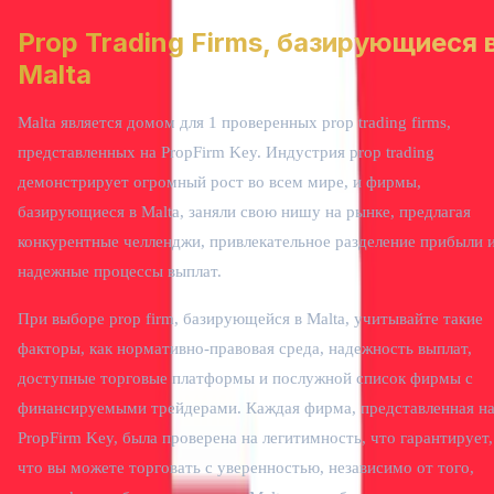
Prop Trading Firms, базирующиеся 
Malta
Malta является домом для 1 проверенных prop trading firms,
представленных на PropFirm Key. Индустрия prop trading
демонстрирует огромный рост во всем мире, и фирмы,
базирующиеся в Malta, заняли свою нишу на рынке, предлагая
конкурентные челленджи, привлекательное разделение прибыли 
надежные процессы выплат.
При выборе prop firm, базирующейся в Malta, учитывайте такие
факторы, как нормативно-правовая среда, надежность выплат,
доступные торговые платформы и послужной список фирмы с
финансируемыми трейдерами. Каждая фирма, представленная н
PropFirm Key, была проверена на легитимность, что гарантирует,
что вы можете торговать с уверенностью, независимо от того,