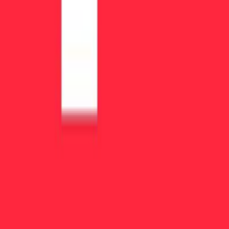
Ресурсы
Блог
Руководство по проп-трейдингу
Как это работает
Демо-счета
Награды 2026
О нас
Контакты
Statistics
Data Hub
Embed Widget
Лучшие проп-компании
Лучшие проп-компании 2026
Лучшее для скальпинга
Свинг-трейдинг
Новостная торговля
Лучшее для начинающих
Лучшее для советников и ботов
Малые счета
Крупные счета
Мгновенное финансирование