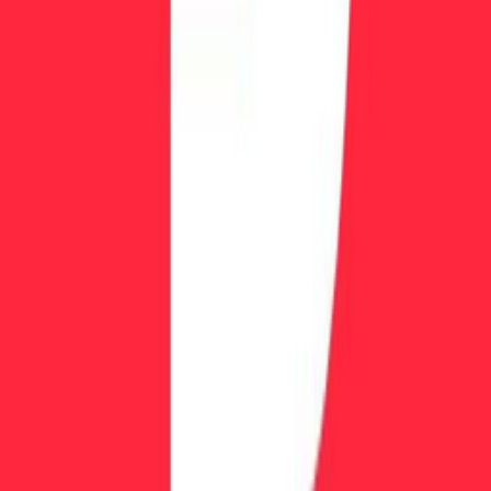
эксклюзивные акции проп-трейдинга
Ваш адрес электронной почты
Подписаться
PropFirm Key
Надежная платформа для сравнения проп-трейдинговых
компаний с проверенными данными и отзывами реальных
трейдеров.
contact@propfirmkey.com