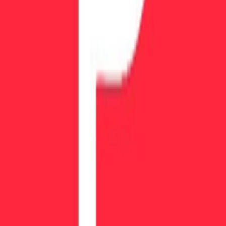
Проп-компании
Все проп-компании
Сравнить челленджи
Рейтинги
Лидеры продаж
Отзывы
Выплаты