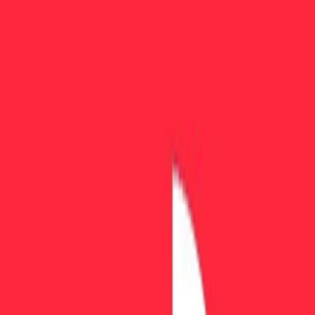
Смотреть все компании
→
Быстрые ссылки
Выплаты и правила
Спреды и комиссии
Лидеры продаж
Сделка дня
Скидки до 30% на лучшие компании
Смотреть все сделки
→
Сравнить
Сделки
Акция
Отзывы
Инструменты
Блог
Brokers
↗
🇲🇹
Malta
Лучшие Prop Firms в Malta
Изучите 1 проверенную(-ые) prop trading firm(s) со штаб-
квартирой в Malta.
Мальта является членом ЕС и принимает Управление
финансовых услуг Мальты (MFSA), что делает её уважаемой
финансовой юрисдикцией в Европе для компаний, работающ
в сферах торговли, платежей и цифровых активов. Ряд фирм
prop trading выбрали Мальту в качестве операционной базы
благодаря правам регуляторного паспорта ЕС,
квалифицированной многоязычной рабочей силе и
англоязычной деловой среде. Мальтийские prop firm обычно
обслуживают европейских и международных трейдеров и