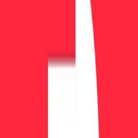
соблюдают стандарты ЕС по AML и KYC, что добавляет
институциональную надёжность их операциям.
FunderPro
🇲🇹
Malta
3.8
(1442 отзывов)
Макс. капитал
$5M
Распределение прибыли
90
%
Форекс
MT5
cTrader
+
1
Обзор фирм по другим странам
🇺🇸
United States
🇬🇧
United Kingdom
🇨🇿
Czech Republic
🇨🇾
Cyprus
🇦🇪
United Arab Emirates
🇮🇱
Israel
🇱🇮
Liechtenstein
🇮🇹
Italy
🇪🇪
Estonia
🇱🇨
Saint Lucia
🇷🇴
Romania
🇻🇨
Saint Vincent a
the Grenadines