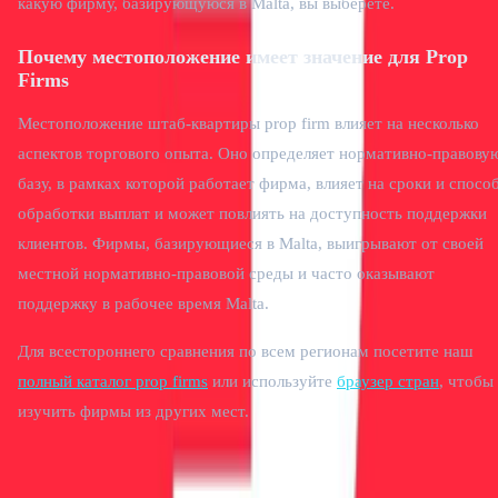
какую фирму, базирующуюся в Malta, вы выберете.
Почему местоположение имеет значение для Prop
Firms
Местоположение штаб-квартиры prop firm влияет на несколько
аспектов торгового опыта. Оно определяет нормативно-правову
базу, в рамках которой работает фирма, влияет на сроки и спосо
обработки выплат и может повлиять на доступность поддержки
клиентов. Фирмы, базирующиеся в Malta, выигрывают от своей
местной нормативно-правовой среды и часто оказывают
поддержку в рабочее время Malta.
Для всестороннего сравнения по всем регионам посетите наш
полный каталог prop firms
или используйте
браузер стран
, чтобы
изучить фирмы из других мест.
Присоединяйтесь к
12,500+ трейдерам
Подпишитесь на последние новости, предложения и