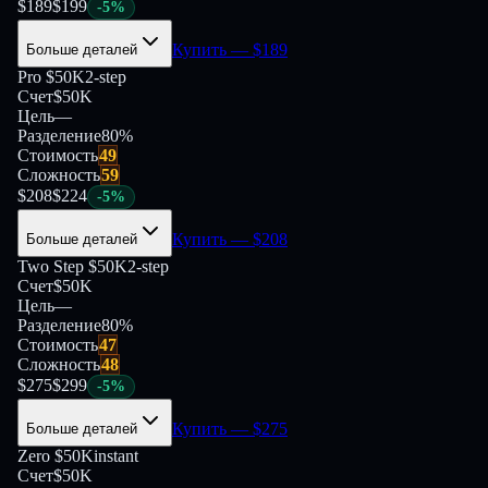
$
189
$
199
-
5
%
Купить
— $
189
Больше деталей
Pro $50K
2-step
Счет
$50K
Цель
—
Разделение
80
%
Стоимость
49
Сложность
59
$
208
$
224
-
5
%
Купить
— $
208
Больше деталей
Two Step $50K
2-step
Счет
$50K
Цель
—
Разделение
80
%
Стоимость
47
Сложность
48
$
275
$
299
-
5
%
Купить
— $
275
Больше деталей
Zero $50K
instant
Счет
$50K