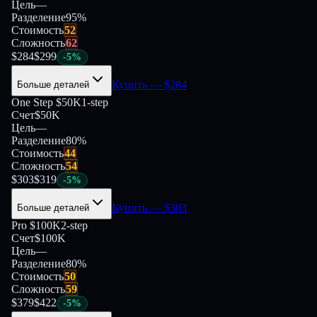
Цель
—
Разделение
95
%
Стоимость
52
Сложность
62
$
284
$
299
-
5
%
Купить
— $
284
Больше деталей
One Step $50K
1-step
Счет
$50K
Цель
—
Разделение
80
%
Стоимость
44
Сложность
54
$
303
$
319
-
5
%
Купить
— $
303
Больше деталей
Pro $100K
2-step
Счет
$100K
Цель
—
Разделение
80
%
Стоимость
50
Сложность
59
$
379
$
422
-
5
%