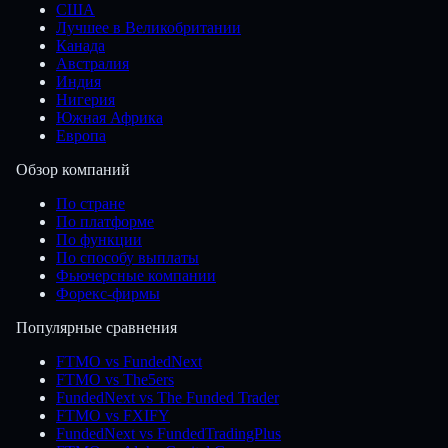
США
Лучшее в Великобритании
Канада
Австралия
Индия
Нигерия
Южная Африка
Европа
Обзор компаний
По стране
По платформе
По функции
По способу выплаты
Фьючерсные компании
Форекс-фирмы
Популярные сравнения
FTMO vs FundedNext
FTMO vs The5ers
FundedNext vs The Funded Trader
FTMO vs FXIFY
FundedNext vs FundedTradingPlus