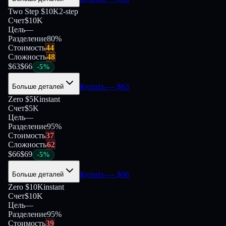
Two Step $10K
2-step
Счет
$10K
Цель
—
Разделение
80
%
Стоимость
44
Сложность
48
$
63
$
66
-
5
%
Купить
— $
63
Больше деталей
Zero $5K
instant
Счет
$5K
Цель
—
Разделение
95
%
Стоимость
37
Сложность
62
$
66
$
69
-
5
%
Купить
— $
66
Больше деталей
Zero $10K
instant
Счет
$10K
Цель
—
Разделение
95
%
Стоимость
39