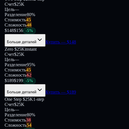
Счет
$25K
Цель
—
Разделение
80
%
Стоимость
45
Сложность
48
$
148
$
156
-
5
%
Купить
— $
148
Больше деталей
Zero $25K
instant
Счет
$25K
Цель
—
Разделение
95
%
Стоимость
45
Сложность
62
$
189
$
199
-
5
%
Купить
— $
189
Больше деталей
One Step $25K
1-step
Счет
$25K
Цель
—
Разделение
80
%
Стоимость
38
Сложность
54