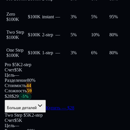
Zero
$100K
instant
—
3%
5%
95
%
$100K
Two Step
$100K
2-step
—
5%
10%
80
%
$100K
One Step
$100K
1-step
—
3%
6%
80
%
$100K
Pro $5K
2-step
Счет
$5K
Цель
—
Разделение
80
%
Стоимость
44
Сложность
59
$
28
$
29
-
5
%
Купить
— $
28
Больше деталей
Two Step $5K
2-step
Счет
$5K
Цель
—