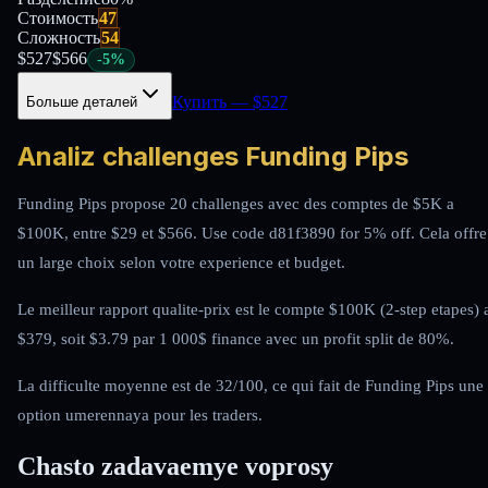
Стоимость
47
Сложность
54
$
527
$
566
-
5
%
Купить
— $
527
Больше деталей
Analiz challenges Funding Pips
Funding Pips propose 20 challenges avec des comptes de $5K a
$100K, entre $29 et $566. Use code d81f3890 for 5% off. Cela offre
un large choix selon votre experience et budget.
Le meilleur rapport qualite-prix est le compte $100K (2-step etapes) 
$379, soit $3.79 par 1 000$ finance avec un profit split de 80%.
La difficulte moyenne est de 32/100, ce qui fait de Funding Pips une
option umerennaya pour les traders.
Chasto zadavaemye voprosy