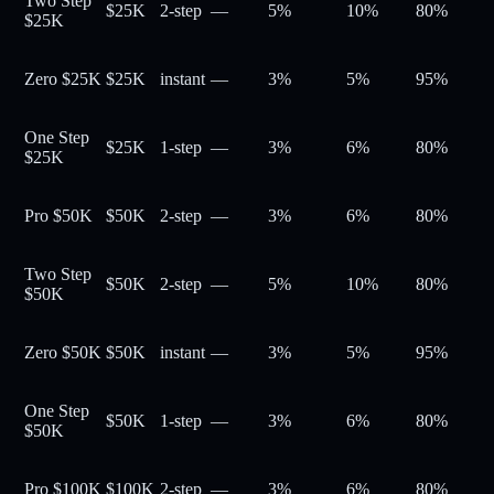
Two Step
$25K
2-step
—
5%
10%
80
%
$25K
Zero $25K
$25K
instant
—
3%
5%
95
%
One Step
$25K
1-step
—
3%
6%
80
%
$25K
Pro $50K
$50K
2-step
—
3%
6%
80
%
Two Step
$50K
2-step
—
5%
10%
80
%
$50K
Zero $50K
$50K
instant
—
3%
5%
95
%
One Step
$50K
1-step
—
3%
6%
80
%
$50K
Pro $100K
$100K
2-step
—
3%
6%
80
%