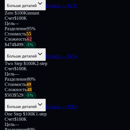
Купить
— $
379
Больше деталей
Zero $100K
instant
Счет
$100K
Цель
—
Разделение
95
%
Стоимость
55
Сложность
62
$
474
$
499
-
5
%
Купить
— $
474
Больше деталей
Two Step $100K
2-step
Счет
$100K
Цель
—
Разделение
80
%
Стоимость
49
Сложность
48
$
503
$
529
-
5
%
Купить
— $
503
Больше деталей
One Step $100K
1-step
Счет
$100K
Цель
—
Разделение
80
%