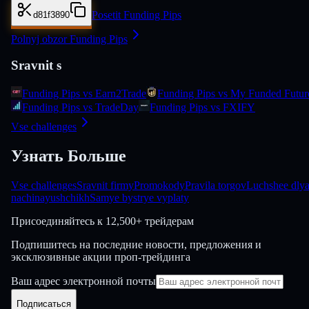
Posetit Funding Pips
d81f3890
Polnyj obzor Funding Pips
Sravnit s
Funding Pips vs Earn2Trade
Funding Pips vs My Funded Futur
Funding Pips vs TradeDay
Funding Pips vs FXIFY
Vse challenges
Узнать Больше
Vse challenges
Sravnit firmy
Promokody
Pravila torgov
Luchshee dly
nachinayushchikh
Samye bystrye vyplaty
Присоединяйтесь к
12,500+ трейдерам
Подпишитесь на последние новости, предложения и
эксклюзивные акции проп-трейдинга
Ваш адрес электронной почты
Подписаться