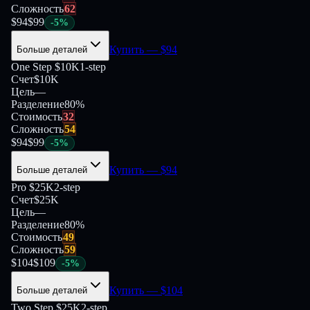
Сложность
62
$
94
$
99
-
5
%
Купить
— $
94
Больше деталей
One Step $10K
1-step
Счет
$10K
Цель
—
Разделение
80
%
Стоимость
32
Сложность
54
$
94
$
99
-
5
%
Купить
— $
94
Больше деталей
Pro $25K
2-step
Счет
$25K
Цель
—
Разделение
80
%
Стоимость
49
Сложность
59
$
104
$
109
-
5
%
Купить
— $
104
Больше деталей
Two Step $25K
2-step