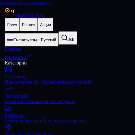
Перейти к содержимому
PropFirm Key
Forex
Futures
Акции
Сменить язык
:
Русский
⌘K
Главная
Prop Firms
Категории
Prop Firms
Просмотрите 50+ проверенных компаний
Челленджи
Сравните параметры челленджей
Рейтинги
Рейтинги компаний на основе доверия
Фьючерсные компании