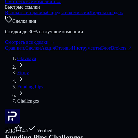
Смотреть все компании
→
Быстрые ссылки
Выплаты и правила
Спреды и комиссии
Лидеры продаж
Сделка дня
Скидки до 30% на лучшие компании
Смотреть все сделки
→
Сравнить
Сделки
Акция
Отзывы
Инструменты
Блог
Brokers
↗
Glavnaya
Firmy
Funding Pips
Challenges
🇦🇪
4.5
Verified
Funding Pips Challenges