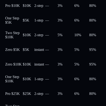
Pro $10K
$10K
2-step
—
3%
6%
80
%
One Step
$5K
1-step
—
3%
6%
80
%
$5K
Two Step
$10K
2-step
—
5%
10%
80
%
$10K
Zero $5K
$5K
instant
—
3%
5%
95
%
Zero $10K
$10K
instant
—
3%
5%
95
%
One Step
$10K
1-step
—
3%
6%
80
%
$10K
Pro $25K
$25K
2-step
—
3%
6%
80
%