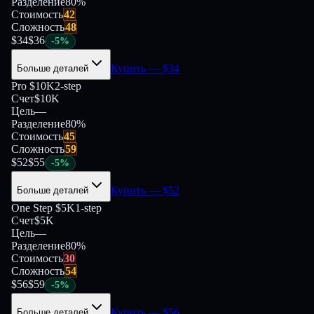
Разделение
80
%
Стоимость
42
Сложность
48
$
34
$
36
-
5
%
Купить
— $
34
Больше деталей
Pro $10K
2-step
Счет
$10K
Цель
—
Разделение
80
%
Стоимость
45
Сложность
59
$
52
$
55
-
5
%
Купить
— $
52
Больше деталей
One Step $5K
1-step
Счет
$5K
Цель
—
Разделение
80
%
Стоимость
30
Сложность
54
$
56
$
59
-
5
%
Купить
— $
56
Больше деталей