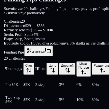
Sravnite vse 20 challenges Funding Pips — ceny, pravila, profit split
eksklyuzivnye promokody.
Challenges
20
Diapazon cen
$29 — $566
Razmery schetov
$5K — $100K
Sredn. Profit Split
84%
Etapy
1-step, 2-step, instant
Ispolzujte kod d81f3890 dlya polucheniya 5% skidki na vse challen
Funding Pips
d81f3890
20
challenges
Макс.
Счет
Цель
Дневной
Разделен
Потеря
Челлендж
Шаги
Pro $5K
$5K
2-step
—
3%
6%
80
%
Two Step
$5K
2-step
—
5%
10%
80
%
$5K