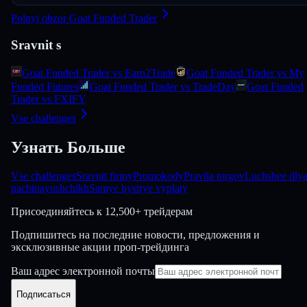
Polnyj obzor Goat Funded Trader
Sravnit s
Goat Funded Trader vs Earn2Trade
Goat Funded Trader vs My
Funded Futures
Goat Funded Trader vs TradeDay
Goat Funded
Trader vs FXIFY
Vse challenges
Узнать Больше
Vse challenges
Sravnit firmy
Promokody
Pravila torgov
Luchshee dly
nachinayushchikh
Samye bystrye vyplaty
Присоединяйтесь к
12,500+ трейдерам
Подпишитесь на последние новости, предложения и
эксклюзивные акции проп-трейдинга
Ваш адрес электронной почты
Подписаться