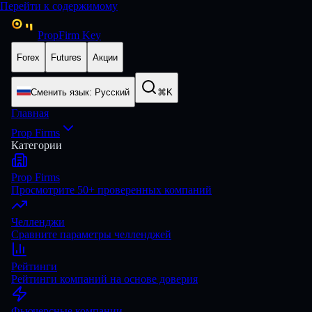
Перейти к содержимому
PropFirm Key
Forex
Futures
Акции
Сменить язык
:
Русский
⌘K
Главная
Prop Firms
Категории
Prop Firms
Просмотрите 50+ проверенных компаний
Челленджи
Сравните параметры челленджей
Рейтинги
Рейтинги компаний на основе доверия
Фьючерсные компании