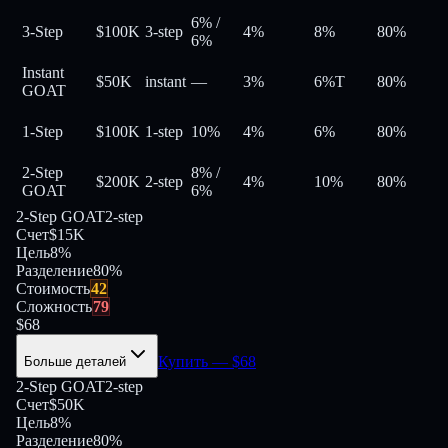
6%
/
3-Step
$100K
3-step
4%
8%
80
%
6%
Instant
$50K
instant
—
3%
6%
T
80
%
GOAT
1-Step
$100K
1-step
10%
4%
6%
80
%
2-Step
8%
/
$200K
2-step
4%
10%
80
%
GOAT
6%
2-Step GOAT
2-step
Счет
$15K
Цель
8%
Разделение
80
%
Стоимость
42
Сложность
79
$
68
Купить
— $
68
Больше деталей
2-Step GOAT
2-step
Счет
$50K
Цель
8%
Разделение
80
%