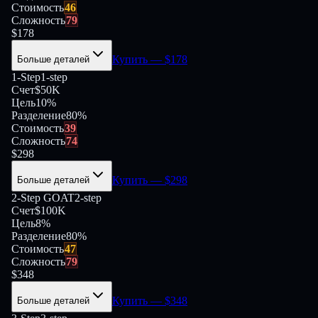
Стоимость
46
Сложность
79
$
178
Купить
— $
178
Больше деталей
1-Step
1-step
Счет
$50K
Цель
10%
Разделение
80
%
Стоимость
39
Сложность
74
$
298
Купить
— $
298
Больше деталей
2-Step GOAT
2-step
Счет
$100K
Цель
8%
Разделение
80
%
Стоимость
47
Сложность
79
$
348
Купить
— $
348
Больше деталей