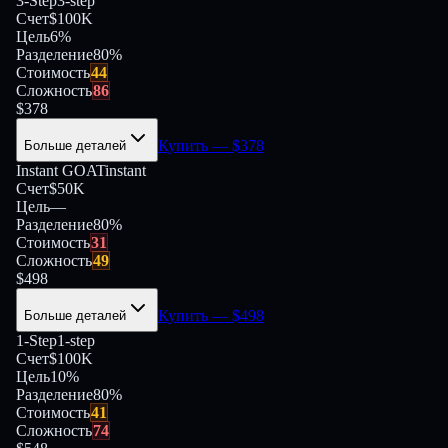
3-Step
3-step
Счет
$100K
Цель
6%
Разделение
80
%
Стоимость
44
Сложность
86
$
378
Купить
— $
378
Больше деталей
Instant GOAT
instant
Счет
$50K
Цель
—
Разделение
80
%
Стоимость
31
Сложность
49
$
498
Купить
— $
498
Больше деталей
1-Step
1-step
Счет
$100K
Цель
10%
Разделение
80
%
Стоимость
41
Сложность
74