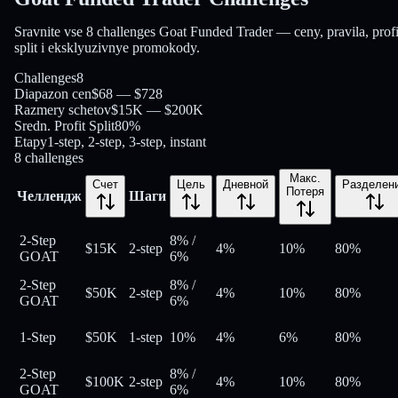
Sravnite vse 8 challenges Goat Funded Trader — ceny, pravila, profi
split i eksklyuzivnye promokody.
Challenges
8
Diapazon cen
$68 — $728
Razmery schetov
$15K — $200K
Sredn. Profit Split
80%
Etapy
1-step, 2-step, 3-step, instant
8
challenges
Макс.
Счет
Цель
Дневной
Разделен
Потеря
Челлендж
Шаги
2-Step
8%
/
$15K
2-step
4%
10%
80
%
GOAT
6%
2-Step
8%
/
$50K
2-step
4%
10%
80
%
GOAT
6%
1-Step
$50K
1-step
10%
4%
6%
80
%
2-Step
8%
/
$100K
2-step
4%
10%
80
%
GOAT
6%