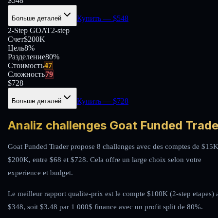
$
548
Купить
— $
548
Больше деталей
2-Step GOAT
2-step
Счет
$200K
Цель
8%
Разделение
80
%
Стоимость
47
Сложность
79
$
728
Купить
— $
728
Больше деталей
Analiz challenges Goat Funded Trade
Goat Funded Trader propose 8 challenges avec des comptes de $15K
$200K, entre $68 et $728. Cela offre un large choix selon votre
experience et budget.
Le meilleur rapport qualite-prix est le compte $100K (2-step etapes) 
$348, soit $3.48 par 1 000$ finance avec un profit split de 80%.