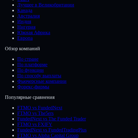
Лучшее в Великобритании
Канада
Австралия
Индия
Нигерия
Южная Африка
Европа
Обзор компаний
По стране
По платформе
По функции
По способу выплаты
Фьючерсные компании
Форекс-фирмы
Популярные сравнения
FTMO vs FundedNext
FTMO vs The5ers
FundedNext vs The Funded Trader
FTMO vs FXIFY
FundedNext vs FundedTradingPlus
FTMO vs Alpha Capital Group