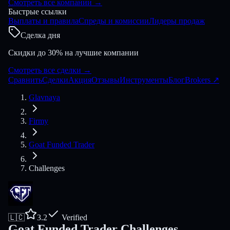
Смотреть все компании
→
Быстрые ссылки
Выплаты и правила
Спреды и комиссии
Лидеры продаж
Сделка дня
Скидки до 30% на лучшие компании
Смотреть все сделки
→
Сравнить
Сделки
Акция
Отзывы
Инструменты
Блог
Brokers
↗
Glavnaya
Firmy
Goat Funded Trader
Challenges
🇱🇨
3.2
Verified
Goat Funded Trader Challenges