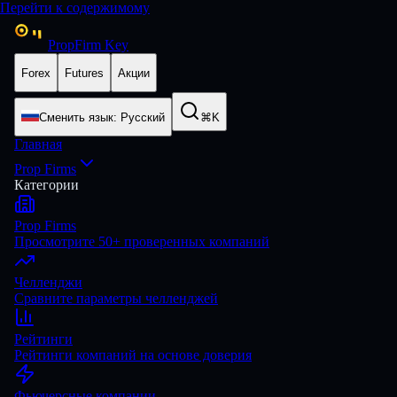
Перейти к содержимому
PropFirm Key
Forex
Futures
Акции
Сменить язык
:
Русский
⌘K
Главная
Prop Firms
Категории
Prop Firms
Просмотрите 50+ проверенных компаний
Челленджи
Сравните параметры челленджей
Рейтинги
Рейтинги компаний на основе доверия
Фьючерсные компании