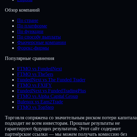
Обзор компаний
По стране
По платформе
По функции
По способу выплаты
Фьючерсные компании
Форекс-фирмы
Популярные сравнения
FTMO vs FundedNext
FTMO vs The5ers
FundedNext vs The Funded Trader
FTMO vs FXIFY
FundedNext vs FundedTradingPlus
FTMO vs Alpha Capital Group
Bulenox vs Earn2Trade
FTMO vs TopStep
Торговля сопряжена со значительным риском потери капитала
подходит не всем инвесторам. Прошлые результаты не
гарантируют будущих результатов. Этот сайт содержит
партнёрские ссылки — мы можем получать комиссию без