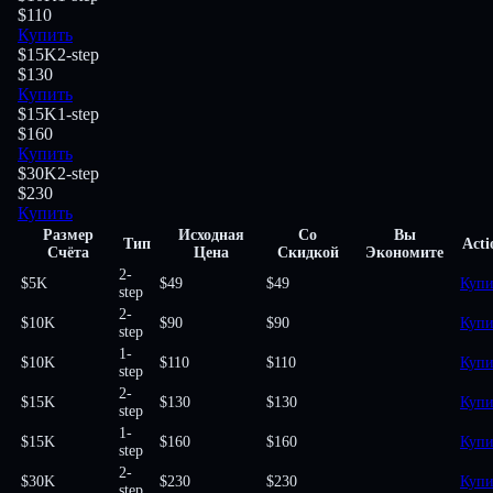
$110
Купить
$15K
2-step
$130
Купить
$15K
1-step
$160
Купить
$30K
2-step
$230
Купить
Размер
Исходная
Со
Вы
Тип
Acti
Счёта
Цена
Скидкой
Экономите
2-
$5K
$49
$49
Купи
step
2-
$10K
$90
$90
Купи
step
1-
$10K
$110
$110
Купи
step
2-
$15K
$130
$130
Купи
step
1-
$15K
$160
$160
Купи
step
2-
$30K
$230
$230
Купи
step