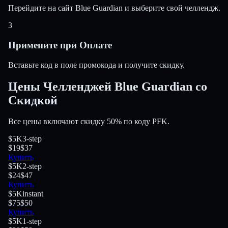
Перейдите на сайт Blue Guardian и выберите свой челлендж.
3
Примените при Оплате
Вставьте код в поле промокода и получите скидку.
Цены Челленджей Blue Guardian со
Скидкой
Все цены включают скидку 50% по коду PFK.
$5K
3-step
$19
$37
Купить
$5K
2-step
$24
$47
Купить
$5K
instant
$75
$50
Купить
$5K
1-step