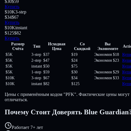
$30
$59
Купить
$10K
3-step
$34
$67
Купить
$10K
instant
$125
$82
Купить
Размер
Исходная
Со
Вы
Тип
Acti
Счёта
Цена
Скидкой
Экономите
$5K
3-step
$37
$19
Экономия $18
Купи
$5K
2-step
$47
$24
Экономия $23
Купи
$5K
instant
$50
$75
Купи
$5K
1-step
$59
$30
Экономия $29
Купи
$10K
3-step
$67
$34
Экономия $33
Купи
$10K
instant
$82
$125
Купи
Цены с применённым кодом "PFK". Фактические цены могут
отличаться.
Почему Стоит Доверять Blue Guardian
Работает 7+ лет