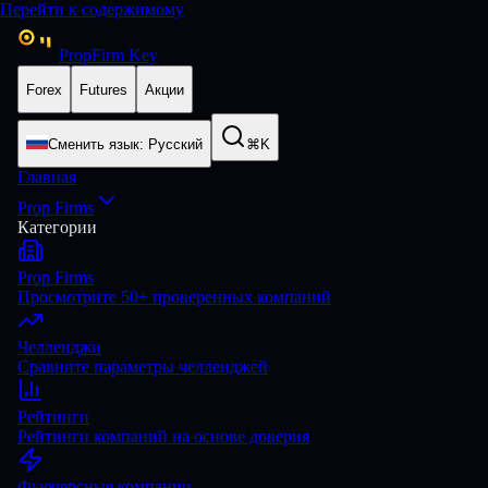
Перейти к содержимому
PropFirm Key
Forex
Futures
Акции
Сменить язык
:
Русский
⌘K
Главная
Prop Firms
Категории
Prop Firms
Просмотрите 50+ проверенных компаний
Челленджи
Сравните параметры челленджей
Рейтинги
Рейтинги компаний на основе доверия
Фьючерсные компании