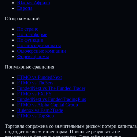
Южная Африка
Европа
Обзор компаний
По стране
По платформе
По функции
По способу выплаты
Фьючерсные компании
Форекс-фирмы
Популярные сравнения
FTMO vs FundedNext
FTMO vs The5ers
FundedNext vs The Funded Trader
FTMO vs FXIFY
FundedNext vs FundedTradingPlus
FTMO vs Alpha Capital Group
Bulenox vs Earn2Trade
FTMO vs TopStep
Торговля сопряжена со значительным риском потери капитала
подходит не всем инвесторам. Прошлые результаты не