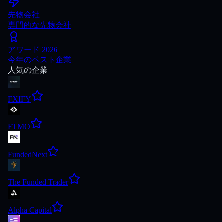
先物会社
専門的な先物会社
アワード 2026
今年のベスト企業
人気の企業
FXIFY
FTMO
FundedNext
The Funded Trader
Alpha Capital