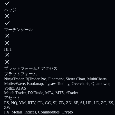
ヘッジ
マーチンゲール
HFT
プラットフォームとアクセス
プラットフォーム
NinjaTrader, R|Trader Pro, Finamark, Sierra Chart, MultiCharts,
MotiveWave, Bookmap, Jigsaw Trading, Overcharts, Quantower,
Volfix, ATAS
Match Trader, DXTrade, MT4, MT5, cTrader
アセット
ES, NQ, YM, RTY, CL, GC, SI, ZB, ZN, 6E, 6J, HE, LE, ZC, ZS,
ZW
FX, Metals, Indices, Commodities, Crypto