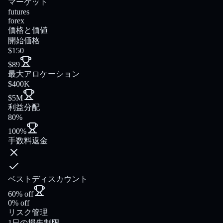
マーケット
futures
forex
価格と価値
開始価格
$150
$89
最大アロケーション
$400K
$5M
利益分配
80%
100%
手数料返金
ベストディスカウント
60% off
0% off
リスク管理
1日の損失制限