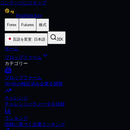
コンテンツにスキップ
PropFirm Key
Forex
Futures
株式
言語を変更
:
日本語
⌘K
ホーム
プロップファーム
カテゴリー
プロップファーム
50+社の検証済み企業を閲覧
チャレンジ
チャレンジパラメータを比較
ランキング
信頼に基づく企業ランキング