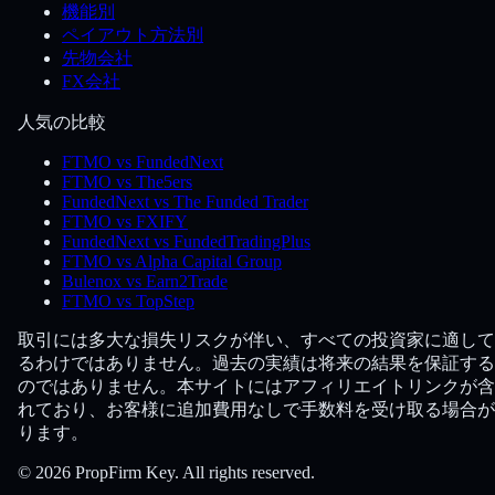
機能別
ペイアウト方法別
先物会社
FX会社
人気の比較
FTMO vs FundedNext
FTMO vs The5ers
FundedNext vs The Funded Trader
FTMO vs FXIFY
FundedNext vs FundedTradingPlus
FTMO vs Alpha Capital Group
Bulenox vs Earn2Trade
FTMO vs TopStep
取引には多大な損失リスクが伴い、すべての投資家に適して
るわけではありません。過去の実績は将来の結果を保証する
のではありません。本サイトにはアフィリエイトリンクが含
れており、お客様に追加費用なしで手数料を受け取る場合が
ります。
© 2026 PropFirm Key. All rights reserved.