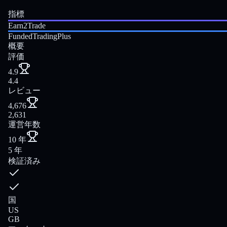
指標
Earn2Trade
FundedTradingPlus
概要
評価
4.9
4.4
レビュー
4,676
2,631
運営年数
10 年
5 年
検証済み
国
US
GB