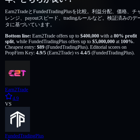
Earn2TradeとFundedTradingPlusを比較。利益分配、価格、チ
レンジ、payoutスピード、tradingルールなど。検証済みのデ
タに基づいています。
Bottom line:
Earn2Trade
offers up to
$
400,000
with a
80
% profit
split
, while
FundedTradingPlus
offers up to
$
5,000,000
at
100
%
.
Cheapest entry:
$
89
(
FundedTradingPlus
). Editorial scores on
PropFirm Key:
4.9
/5
(
Earn2Trade
) vs
4.4
/5
(
FundedTradingPlus
).
Earn2Trade
4.9
VS
FundedTradingPlus