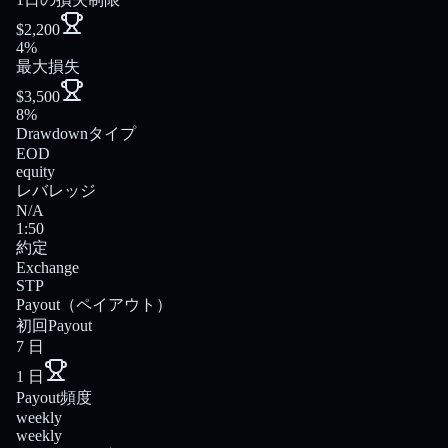
$2,200
4%
最大損失
$3,500
8%
Drawdownタイプ
EOD
equity
レバレッジ
N/A
1:50
約定
Exchange
STP
Payout（ペイアウト）
初回Payout
7 日
1 日
Payout頻度
weekly
weekly