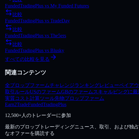
FundedTradingPlus
vs
My Funded Futures
比較
FundedTradingPlus
vs
TradeDay
比較
FundedTradingPlus
vs
The5ers
比較
FundedTradingPlus
vs
Blusky
すべての比較を見る
関連コンテンツ
全プロップファーム
チャレンジ
ランキング
レビュー
ペイアウ
取引ルール
USのファーム
GBのファーム
スキャルピングに最
実質コスト計算ツール
先物プロップファーム
Earn2Trade
FundedTradingPlus
12,500+人のトレーダーに参加
最新のプロップトレーディングニュース、取引、および独占
なオファーを購読する