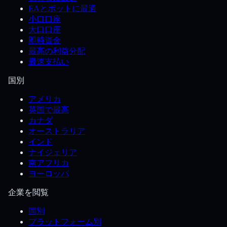
EAとボットに最適
小口口座
大口口座
即時資金
最高の利益分配
最速支払い
国別
アメリカ
英国で最高
カナダ
オーストラリア
インド
ナイジェリア
南アフリカ
ヨーロッパ
企業を閲覧
国別
プラットフォーム別