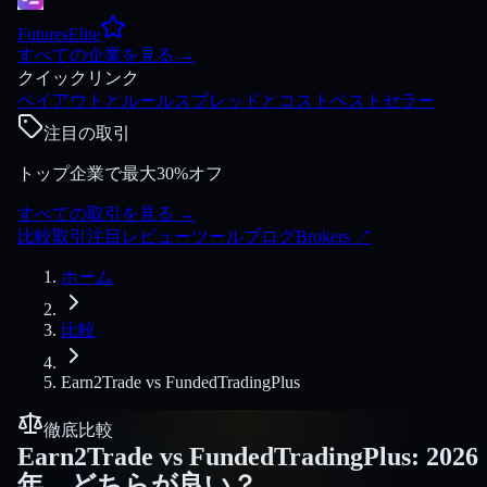
FuturesElite
すべての企業を見る
→
クイックリンク
ペイアウトとルール
スプレッドとコスト
ベストセラー
注目の取引
トップ企業で最大30%オフ
すべての取引を見る
→
比較
取引
注目
レビュー
ツール
ブログ
Brokers
↗
ホーム
比較
Earn2Trade
vs
FundedTradingPlus
徹底比較
Earn2Trade
vs
FundedTradingPlus
:
2026
年、どちらが良い？