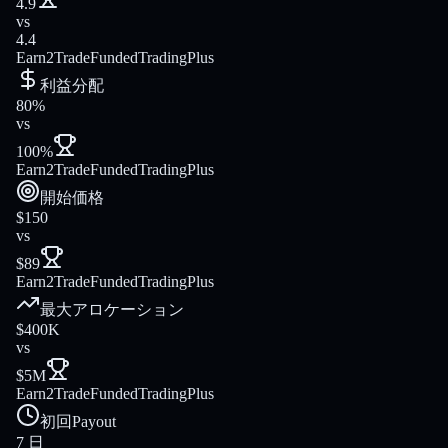
4.9
vs
4.4
Earn2Trade
FundedTradingPlus
利益分配
80%
vs
100%
Earn2Trade
FundedTradingPlus
開始価格
$150
vs
$89
Earn2Trade
FundedTradingPlus
最大アロケーション
$400K
vs
$5M
Earn2Trade
FundedTradingPlus
初回Payout
7 日