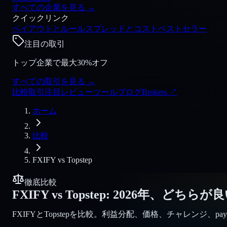
すべての企業を見る
→
クイックリンク
ペイアウトとルール
スプレッドとコスト
ベストセラー
注目の取引
トップ企業で最大30%オフ
すべての取引を見る
→
比較
取引
注目
レビュー
ツール
ブログ
Brokers
↗
ホーム
比較
FXIFY
vs
Topstep
徹底比較
FXIFY
vs
Topstep
:
2026年、どちらが
FXIFYとTopstepを比較。利益分配、価格、チャレンジ、p