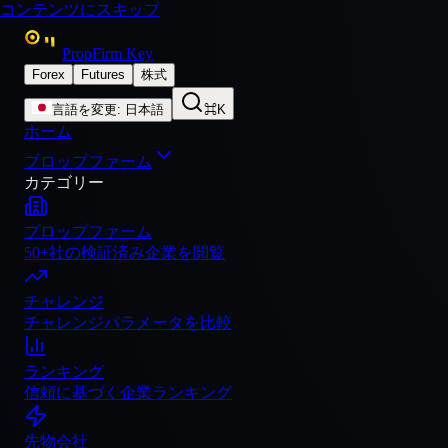
コンテンツにスキップ
PropFirm Key
Forex
Futures
株式
言語を変更
:
日本語
⌘K
ホーム
プロップファーム
カテゴリー
プロップファーム
50+社の検証済み企業を閲覧
チャレンジ
チャレンジパラメータを比較
ランキング
信頼に基づく企業ランキング
先物会社