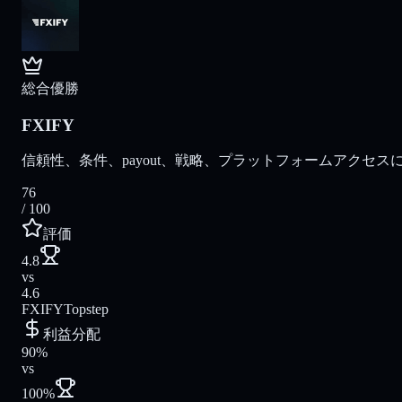
総合優勝
FXIFY
信頼性、条件、payout、戦略、プラットフォームアクセスに
76
/ 100
評価
4.8
vs
4.6
FXIFY
Topstep
利益分配
90%
vs
100%