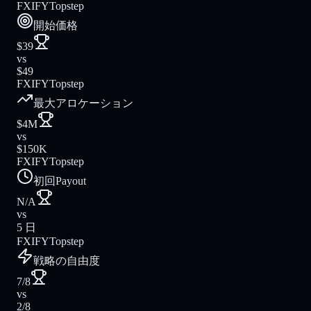
FXIFY
Topstep
開始価格
$39
vs
$49
FXIFY
Topstep
最大アロケーション
$4M
vs
$150K
FXIFY
Topstep
初回Payout
N/A
vs
5 日
FXIFY
Topstep
戦略の自由度
7/8
vs
2/8