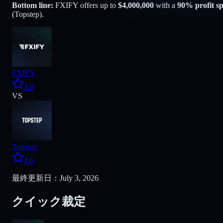
Bottom line:
FXIFY
offers up to
$
4,000,000
with a
90
% profit sp
(
Topstep
).
FXIFY
4.8
VS
Topstep
4.6
最終更新日：July 3, 2026
クイック裁定