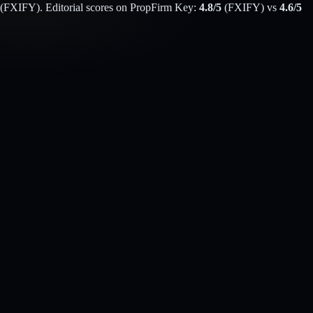
(
FXIFY
). Editorial scores on PropFirm Key:
4.8
/5
(
FXIFY
) vs
4.6
/5