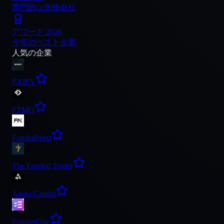
専門的な先物会社
アワード 2026
今年のベスト企業
人気の企業
FXIFY
FTMO
FundedNext
The Funded Trader
Alpha Capital
FuturesElite