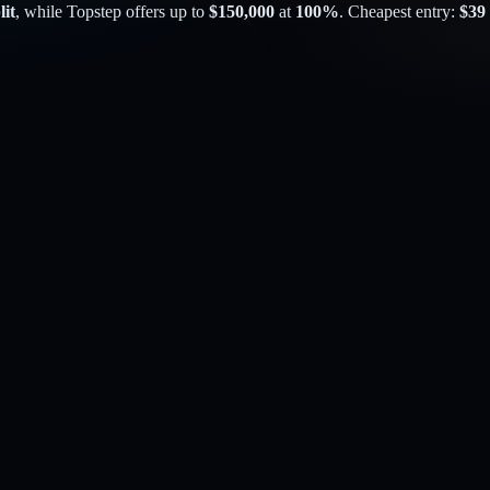
lit
, while
Topstep
offers up to
$
150,000
at
100
%
. Cheapest entry:
$
39