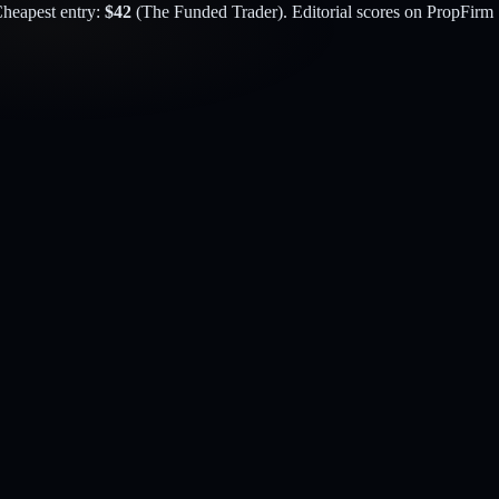
Cheapest entry:
$
42
(
The Funded Trader
). Editorial scores on PropFirm