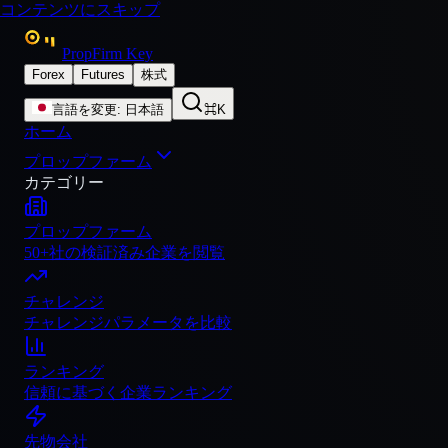
コンテンツにスキップ
PropFirm Key
Forex
Futures
株式
言語を変更
:
日本語
⌘K
ホーム
プロップファーム
カテゴリー
プロップファーム
50+社の検証済み企業を閲覧
チャレンジ
チャレンジパラメータを比較
ランキング
信頼に基づく企業ランキング
先物会社