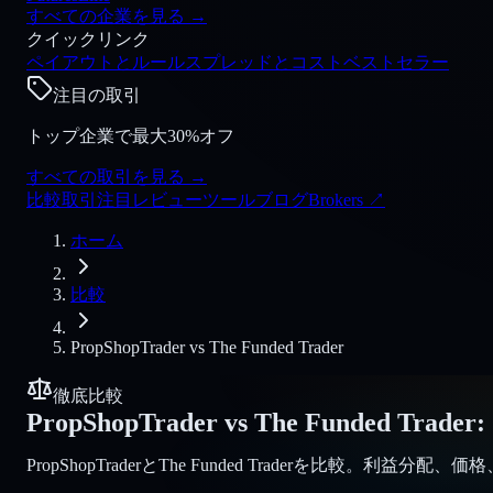
すべての企業を見る
→
クイックリンク
ペイアウトとルール
スプレッドとコスト
ベストセラー
注目の取引
トップ企業で最大30%オフ
すべての取引を見る
→
比較
取引
注目
レビュー
ツール
ブログ
Brokers
↗
ホーム
比較
PropShopTrader
vs
The Funded Trader
徹底比較
PropShopTrader
vs
The Funded Trader
:
PropShopTraderとThe Funded Traderを比較。