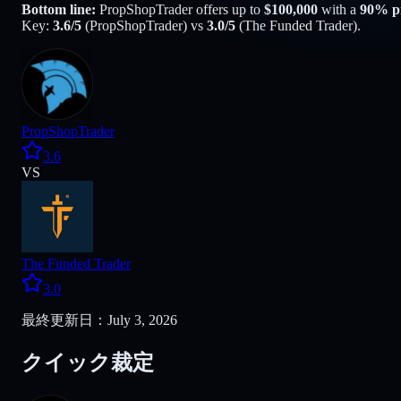
Bottom line:
PropShopTrader
offers up to
$
100,000
with a
90
% pr
Key:
3.6
/5
(
PropShopTrader
) vs
3.0
/5
(
The Funded Trader
).
PropShopTrader
3.6
VS
The Funded Trader
3.0
最終更新日：July 3, 2026
クイック裁定