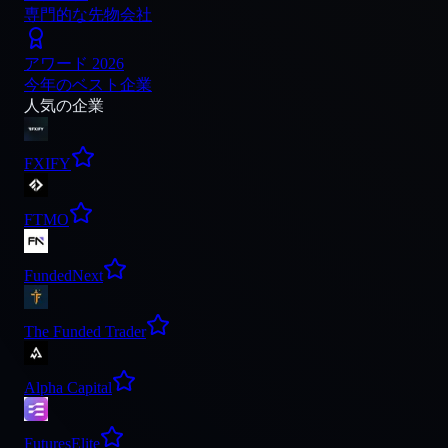
専門的な先物会社
アワード 2026
今年のベスト企業
人気の企業
FXIFY
FTMO
FundedNext
The Funded Trader
Alpha Capital
FuturesElite