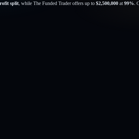
ofit split
, while
The Funded Trader
offers up to
$
2,500,000
at
99
%
. 