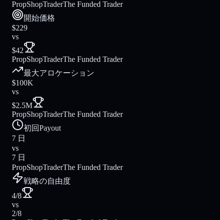
PropShopTrader
The Funded Trader
開始価格
$229
vs
$42
PropShopTrader
The Funded Trader
最大アロケーション
$100K
vs
$2.5M
PropShopTrader
The Funded Trader
初回Payout
7 日
vs
7 日
PropShopTrader
The Funded Trader
戦略の自由度
4/8
vs
2/8