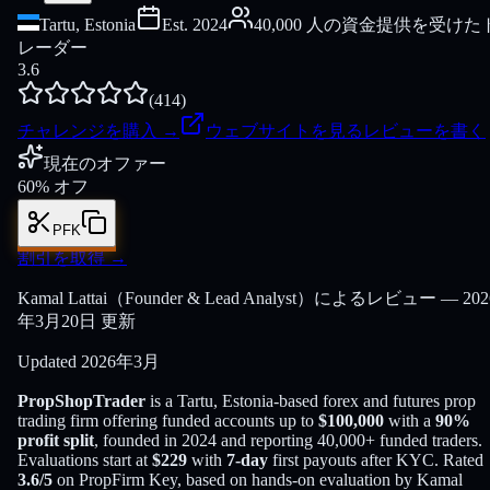
Tartu, Estonia
Est.
2024
40,000 人の資金提供を受けた
レーダー
3.6
(
414
)
チャレンジを購入
→
ウェブサイトを見る
レビューを書く
現在のオファー
60% オフ
PFK
割引を取得
→
Kamal Lattai（Founder & Lead Analyst）によるレビュー — 202
年3月20日 更新
Updated
2026年3月
PropShopTrader
is a
Tartu, Estonia
-based
forex and futures
prop
trading firm offering funded accounts up to
$
100,000
with a
90
%
profit split
, founded in
2024
and reporting
40,000
+ funded traders
.
Evaluations start at
$
229
with
7
-day
first payouts after KYC. Rated
3.6
/5
on PropFirm Key, based on hands-on evaluation by
Kamal