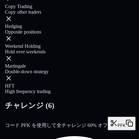
Copy Trading
Copy other traders
Hedging
Opposite positions
Weekend Holding
Hold over weekends
Martingale
Double-down strategy
HFT
High frequency trading
チャレンジ
(
6
)
コード PFK を使用して全チャレンジ 60% オフ
PFK