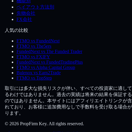
機能別
ペイアウト方法別
先物会社
FX会社
人気の比較
FTMO vs FundedNext
FTMO vs The5ers
FundedNext vs The Funded Trader
FTMO vs FXIFY
FundedNext vs FundedTradingPlus
FTMO vs Alpha Capital Group
Bulenox vs Earn2Trade
FTMO vs TopStep
取引には多大な損失リスクが伴い、すべての投資家に適して
るわけではありません。過去の実績は将来の結果を保証する
のではありません。本サイトにはアフィリエイトリンクが含
れており、お客様に追加費用なしで手数料を受け取る場合が
ります。
© 2026 PropFirm Key. All rights reserved.