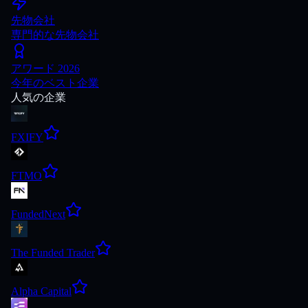
先物会社
専門的な先物会社
アワード 2026
今年のベスト企業
人気の企業
FXIFY
FTMO
FundedNext
The Funded Trader
Alpha Capital