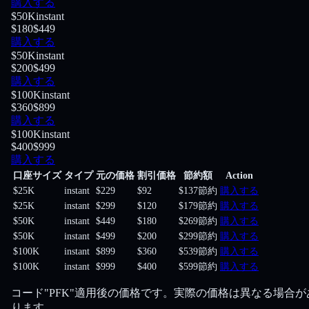
購入する
$50K
instant
$180
$449
購入する
$50K
instant
$200
$499
購入する
$100K
instant
$360
$899
購入する
$100K
instant
$400
$999
購入する
口座サイズ
タイプ
元の価格
割引価格
節約額
Action
$25K
instant
$229
$92
$137節約
購入する
$25K
instant
$299
$120
$179節約
購入する
$50K
instant
$449
$180
$269節約
購入する
$50K
instant
$499
$200
$299節約
購入する
$100K
instant
$899
$360
$539節約
購入する
$100K
instant
$999
$400
$599節約
購入する
コード"PFK"適用後の価格です。実際の価格は異なる場合が
ります。