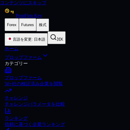
コンテンツにスキップ
PropFirm Key
Forex
Futures
株式
言語を変更
:
日本語
⌘K
ホーム
プロップファーム
カテゴリー
プロップファーム
50+社の検証済み企業を閲覧
チャレンジ
チャレンジパラメータを比較
ランキング
信頼に基づく企業ランキング