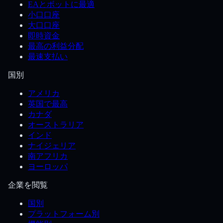
EAとボットに最適
小口口座
大口口座
即時資金
最高の利益分配
最速支払い
国別
アメリカ
英国で最高
カナダ
オーストラリア
インド
ナイジェリア
南アフリカ
ヨーロッパ
企業を閲覧
国別
プラットフォーム別