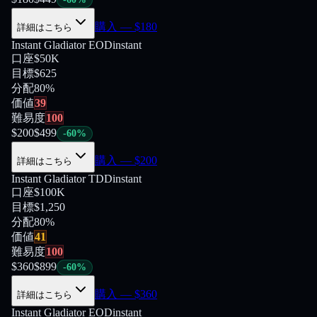
購入
— $
180
詳細はこちら
Instant Gladiator EOD
instant
口座
$50K
目標
$625
分配
80
%
価値
39
難易度
100
$
200
$
499
-
60
%
購入
— $
200
詳細はこちら
Instant Gladiator TDD
instant
口座
$100K
目標
$1,250
分配
80
%
価値
41
難易度
100
$
360
$
899
-
60
%
購入
— $
360
詳細はこちら
Instant Gladiator EOD
instant