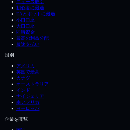
ニュース取引
初心者に最適
EAとボットに最適
小口口座
大口口座
即時資金
最高の利益分配
最速支払い
国別
アメリカ
英国で最高
カナダ
オーストラリア
インド
ナイジェリア
南アフリカ
ヨーロッパ
企業を閲覧
国別