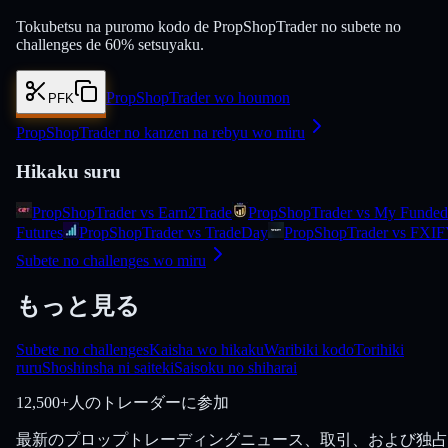
Tokubetsu na puromo kodo de PropShopTrader no subete no
challenges de 60% setsuyaku.
PropShopTrader wo houmon
PFK
PropShopTrader no kanzen na rebyu wo miru
Hikaku suru
PropShopTrader vs Earn2Trade
PropShopTrader vs My Funded
Futures
PropShopTrader vs TradeDay
PropShopTrader vs FXI
Subete no challenges wo miru
もっと見る
Subete no challenges
Kaisha wo hikaku
Waribiki kodo
Torihiki
ruru
Shoshinsha ni saiteki
Saisoku no shiharai
12,500+人のトレーダーに参加
最新のプロップトレーディングニュース、取引、および独占