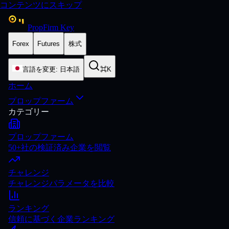
コンテンツにスキップ
PropFirm Key
Forex
Futures
株式
言語を変更
:
日本語
⌘K
ホーム
プロップファーム
カテゴリー
プロップファーム
50+社の検証済み企業を閲覧
チャレンジ
チャレンジパラメータを比較
ランキング
信頼に基づく企業ランキング