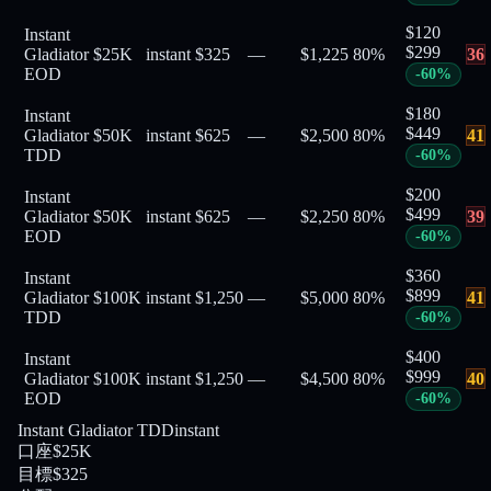
$
120
Instant
$
299
Gladiator
$25K
instant
$325
—
$1,225
80
%
36
EOD
-
60
%
$
180
Instant
$
449
Gladiator
$50K
instant
$625
—
$2,500
80
%
41
TDD
-
60
%
$
200
Instant
$
499
Gladiator
$50K
instant
$625
—
$2,250
80
%
39
EOD
-
60
%
$
360
Instant
$
899
Gladiator
$100K
instant
$1,250
—
$5,000
80
%
41
TDD
-
60
%
$
400
Instant
$
999
Gladiator
$100K
instant
$1,250
—
$4,500
80
%
40
EOD
-
60
%
Instant Gladiator TDD
instant
口座
$25K
目標
$325