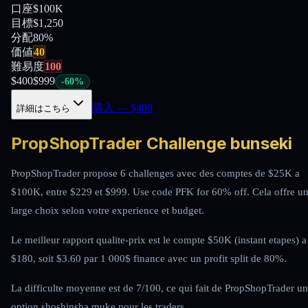
口座
$100K
目標
$1,250
分配
80
%
価値
40
難易度
100
$
400
$
999
-
60
%
購入
— $
400
詳細はこちら
PropShopTrader Challenge bunseki
PropShopTrader propose 6 challenges avec des comptes de $25K a
$100K, entre $229 et $999. Use code PFK for 60% off. Cela offre u
large choix selon votre experience et budget.
Le meilleur rapport qualite-prix est le compte $50K (instant etapes) a
$180, soit $3.60 par 1 000$ finance avec un profit split de 80%.
La difficulte moyenne est de 7/100, ce qui fait de PropShopTrader u
option shoshinsha muke pour les traders.