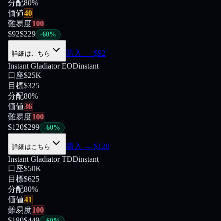
分配
80
%
価値
40
難易度
100
$
92
$
229
-
60
%
購入
— $
92
詳細はこちら
Instant Gladiator EOD
instant
口座
$25K
目標
$325
分配
80
%
価値
36
難易度
100
$
120
$
299
-
60
%
購入
— $
120
詳細はこちら
Instant Gladiator TDD
instant
口座
$50K
目標
$625
分配
80
%
価値
41
難易度
100
$
180
$
449
-
60
%