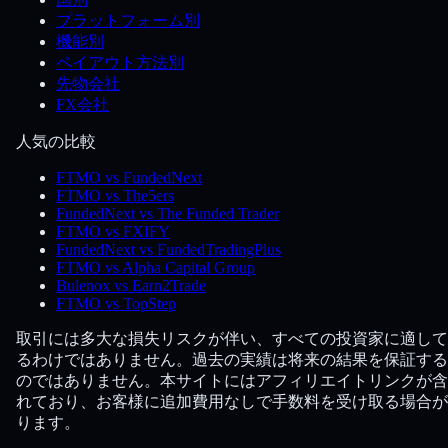
プラットフォーム別
機能別
ペイアウト方法別
先物会社
FX会社
人気の比較
FTMO vs FundedNext
FTMO vs The5ers
FundedNext vs The Funded Trader
FTMO vs FXIFY
FundedNext vs FundedTradingPlus
FTMO vs Alpha Capital Group
Bulenox vs Earn2Trade
FTMO vs TopStep
取引には多大な損失リスクが伴い、すべての投資家に適して
るわけではありません。過去の実績は将来の結果を保証する
のではありません。本サイトにはアフィリエイトリンクが含
れており、お客様に追加費用なしで手数料を受け取る場合が
ります。