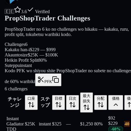
🇪🇪
3.6
Verified
PropShopTrader Challenges
PropShopTrader no 6 ko no challenges wo hikaku — kakaku, ruru,
profit split, tokubetsu waribiki kodo.
Challenges
6
Kakaku han-i
$229 — $999
Akauntosize
$25K — $100K
Heikin Profit Split
80%
Suteppu
instant
Kodo PFK wo shiyou shite PropShopTrader no subete no challenge
de 60% waribiki
PFK
6
challenges
最大
口座
目標
日次
分配
価格
価
チャレ
ステ
損失
ンジ
ップ
$
92
Instant
$
229
Gladiator
$25K
instant
$325
—
$1,250
80
%
40
TDD
-
60
%