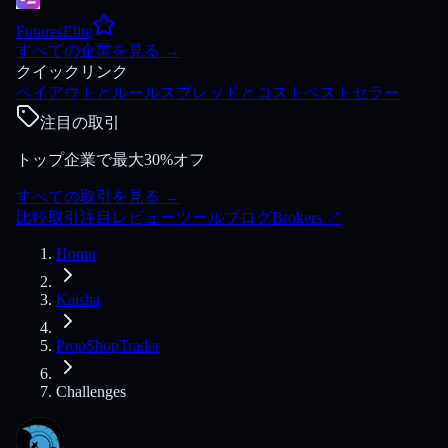
FuturesElite
すべての企業を見る
→
クイックリンク
ペイアウトとルール
スプレッドとコスト
ベストセラー
注目の取引
トップ企業で最大30%オフ
すべての取引を見る
→
比較
取引
注目
レビュー
ツール
ブログ
Brokers
↗
Homu
Kaisha
PropShopTrader
Challenges