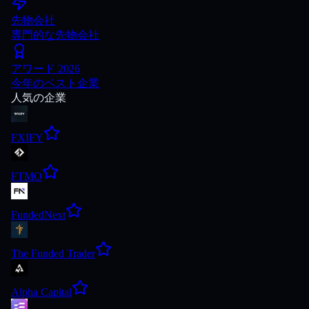
先物会社
専門的な先物会社
アワード 2026
今年のベスト企業
人気の企業
FXIFY
FTMO
FundedNext
The Funded Trader
Alpha Capital