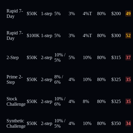
Rapid 7-
$50K
1-step
5%
3%
4%
T
80
%
$
200
49
Day
Rapid 7-
$100K
1-step
5%
3%
4%
T
80
%
$
300
52
Day
10%
/
2-Step
$50K
2-step
5%
10%
80
%
$
315
37
5%
Prime 2-
8%
/
$50K
2-step
4%
10%
80
%
$
325
35
Step
6%
Stock
10%
/
$50K
2-step
4%
8%
80
%
$
325
35
Challenge
6%
Synthetic
10%
/
$50K
2-step
4%
10%
80
%
$
350
34
Challenge
5%