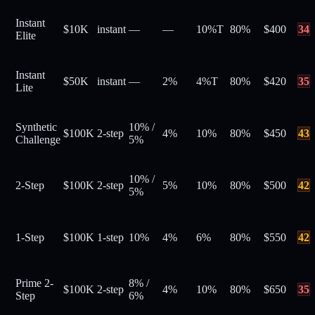
Instant
$10K
instant
—
—
10%
T
80
%
$
400
34
Elite
Instant
$50K
instant
—
2%
4%
T
80
%
$
420
35
Lite
Synthetic
10%
/
$100K
2-step
4%
10%
80
%
$
450
43
Challenge
5%
10%
/
2-Step
$100K
2-step
5%
10%
80
%
$
500
42
5%
1-Step
$100K
1-step
10%
4%
6%
80
%
$
550
42
Prime 2-
8%
/
$100K
2-step
4%
10%
80
%
$
650
35
Step
6%