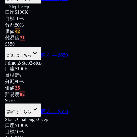
1-Step
1-step
口座
$100K
目標
10%
分配
80
%
価値
42
難易度
71
$
550
購入
— $
550
詳細はこちら
Prime 2-Step
2-step
口座
$100K
目標
8%
分配
80
%
価値
35
難易度
82
$
650
購入
— $
650
詳細はこちら
Stock Challenge
2-step
口座
$100K
目標
10%