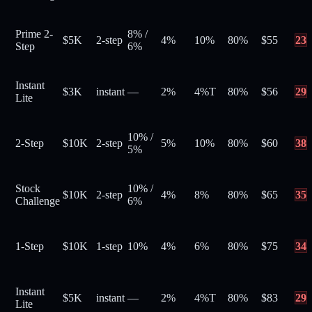
Prime 2-
8%
/
$5K
2-step
4%
10%
80
%
$
55
23
Step
6%
Instant
$3K
instant
—
2%
4%
T
80
%
$
56
29
Lite
10%
/
2-Step
$10K
2-step
5%
10%
80
%
$
60
38
5%
Stock
10%
/
$10K
2-step
4%
8%
80
%
$
65
35
Challenge
6%
1-Step
$10K
1-step
10%
4%
6%
80
%
$
75
34
Instant
$5K
instant
—
2%
4%
T
80
%
$
83
29
Lite