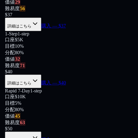
価値
29
難易度
56
$
37
購入
— $
37
詳細はこちら
1-Step
1-step
口座
$5K
目標
10%
分配
80
%
価値
32
難易度
71
$
40
購入
— $
40
詳細はこちら
Rapid 7-Day
1-step
口座
$10K
目標
5%
分配
80
%
価値
45
難易度
63
$
50