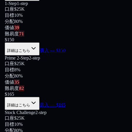
1-Step
1-step
口座
$25K
目標
10%
分配
80
%
価値
39
難易度
71
$
150
購入
— $
150
詳細はこちら
Prime 2-Step
2-step
口座
$25K
目標
8%
分配
80
%
価値
35
難易度
82
$
165
購入
— $
165
詳細はこちら
Stock Challenge
2-step
口座
$25K
目標
10%
分配
80
%