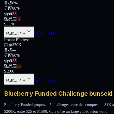
目標
8%
分配
80
%
価値
38
難易度
82
$
1170
購入
— $
1170
詳細はこちら
Instant Elite
instant
口座
$50K
目標
—
分配
80
%
価値
35
難易度
35
$
1500
購入
— $
1500
詳細はこちら
Blueberry Funded Challenge bunseki
Blueberry Funded propose 45 challenges avec des comptes de $1K a
$200K, entre $25 et $1500. Cela offre un large choix selon votre