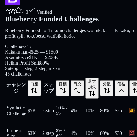
🇻🇨
4.3
Verified
Blueberry Funded Challenges
Blueberry Funded no 45 ko no challenges wo hikaku — kakaku, rur
profit split, tokubetsu waribiki kodo.
Challenges
45
Kakaku han-i
$25 — $1500
Akauntosize
$1K — $200K
Heikin Profit Split
80%
Suteppu
1-step, 2-step, instant
45
challenges
最大
口座
目標
日次
分配
価格
価
チャレン
ステ
損失
ジ
ップ
Synthetic
10%
/
$5K
2-step
4%
10%
80
%
$
25
40
Challenge
5%
Prime 2-
8%
/
$3K
2-step
4%
10%
80
%
$
30
23
Step
6%