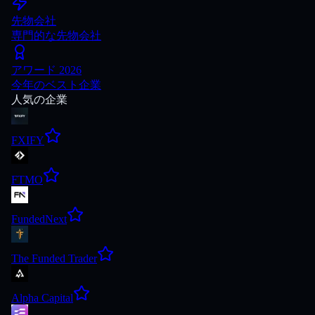
先物会社
専門的な先物会社
アワード 2026
今年のベスト企業
人気の企業
FXIFY
FTMO
FundedNext
The Funded Trader
Alpha Capital