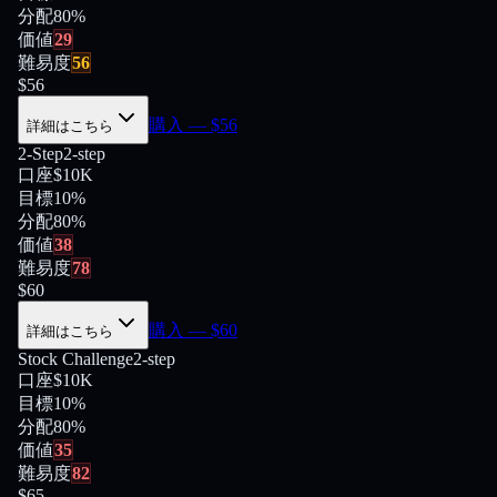
分配
80
%
価値
29
難易度
56
$
56
購入
— $
56
詳細はこちら
2-Step
2-step
口座
$10K
目標
10%
分配
80
%
価値
38
難易度
78
$
60
購入
— $
60
詳細はこちら
Stock Challenge
2-step
口座
$10K
目標
10%
分配
80
%
価値
35
難易度
82
$
65