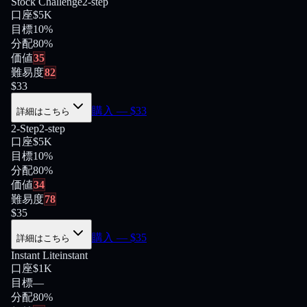
Stock Challenge
2-step
口座
$5K
目標
10%
分配
80
%
価値
35
難易度
82
$
33
購入
— $
33
詳細はこちら
2-Step
2-step
口座
$5K
目標
10%
分配
80
%
価値
34
難易度
78
$
35
購入
— $
35
詳細はこちら
Instant Lite
instant
口座
$1K
目標
—
分配
80
%