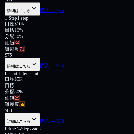
購入
— $
65
詳細はこちら
1-Step
1-step
口座
$10K
目標
10%
分配
80
%
価値
34
難易度
71
$
75
購入
— $
75
詳細はこちら
Instant Lite
instant
口座
$5K
目標
—
分配
80
%
価値
29
難易度
56
$
83
購入
— $
83
詳細はこちら
Prime 2-Step
2-step