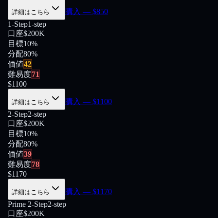
購入
— $
850
詳細はこちら
1-Step
1-step
口座
$200K
目標
10%
分配
80
%
価値
42
難易度
71
$
1100
購入
— $
1100
詳細はこちら
2-Step
2-step
口座
$200K
目標
10%
分配
80
%
価値
39
難易度
78
$
1170
購入
— $
1170
詳細はこちら
Prime 2-Step
2-step
口座
$200K