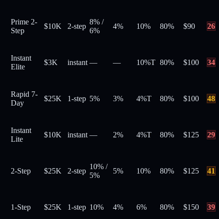
Prime 2-
8%
/
$10K
2-step
4%
10%
80
%
$
90
26
Step
6%
Instant
$3K
instant
—
—
10%
T
80
%
$
100
34
Elite
Rapid 7-
$25K
1-step
5%
3%
4%
T
80
%
$
100
48
Day
Instant
$10K
instant
—
2%
4%
T
80
%
$
125
29
Lite
10%
/
2-Step
$25K
2-step
5%
10%
80
%
$
125
41
5%
1-Step
$25K
1-step
10%
4%
6%
80
%
$
150
39