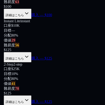
難易度
63
$
100
購入
— $
100
詳細はこちら
Instant Lite
instant
口座
$10K
目標
—
分配
80
%
価値
29
難易度
56
$
125
購入
— $
125
詳細はこちら
2-Step
2-step
口座
$25K
目標
10%
分配
80
%
価値
41
難易度
78
$
125
購入
— $
125
詳細はこちら