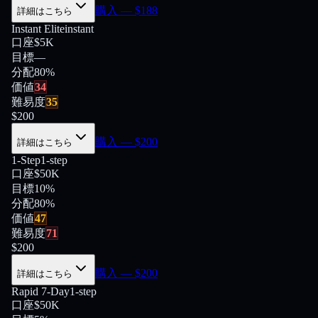
購入
— $
188
詳細はこちら
Instant Elite
instant
口座
$5K
目標
—
分配
80
%
価値
34
難易度
35
$
200
購入
— $
200
詳細はこちら
1-Step
1-step
口座
$50K
目標
10%
分配
80
%
価値
47
難易度
71
$
200
購入
— $
200
詳細はこちら
Rapid 7-Day
1-step
口座
$50K