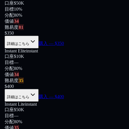
口座
$50K
目標
10%
分配
80
%
価値
34
難易度
81
$
350
購入
— $
350
詳細はこちら
Instant Elite
instant
口座
$10K
目標
—
分配
80
%
価値
34
難易度
35
$
400
購入
— $
400
詳細はこちら
Instant Lite
instant
口座
$50K
目標
—
分配
80
%
価値
35