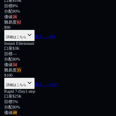
口座
$10K
目標
8%
分配
80
%
価値
26
難易度
82
$
90
購入
— $
90
詳細はこちら
Instant Elite
instant
口座
$3K
目標
—
分配
80
%
価値
34
難易度
35
$
100
購入
— $
100
詳細はこちら
Rapid 7-Day
1-step
口座
$25K
目標
5%
分配
80
%
価値
48