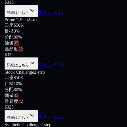
$
315
購入
— $
315
詳細はこちら
Prime 2-Step
2-step
口座
$50K
目標
8%
分配
80
%
価値
35
難易度
82
$
325
購入
— $
325
詳細はこちら
Stock Challenge
2-step
口座
$50K
目標
10%
分配
80
%
価値
35
難易度
82
$
325
購入
— $
325
詳細はこちら
Synthetic Challenge
2-step