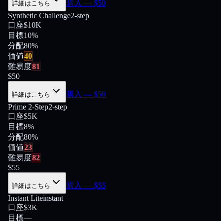
購入
— $
50
詳細はこちら
Synthetic Challenge
2-step
口座
$10K
目標
10%
分配
80
%
価値
40
難易度
81
$
50
購入
— $
50
詳細はこちら
Prime 2-Step
2-step
口座
$5K
目標
8%
分配
80
%
価値
23
難易度
82
$
55
購入
— $
55
詳細はこちら
Instant Lite
instant
口座
$3K
目標
—