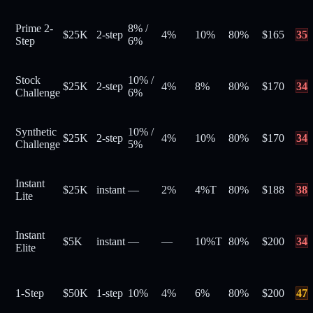
Prime 2-
8%
/
$25K
2-step
4%
10%
80
%
$
165
35
Step
6%
Stock
10%
/
$25K
2-step
4%
8%
80
%
$
170
34
Challenge
6%
Synthetic
10%
/
$25K
2-step
4%
10%
80
%
$
170
34
Challenge
5%
Instant
$25K
instant
—
2%
4%
T
80
%
$
188
38
Lite
Instant
$5K
instant
—
—
10%
T
80
%
$
200
34
Elite
1-Step
$50K
1-step
10%
4%
6%
80
%
$
200
47