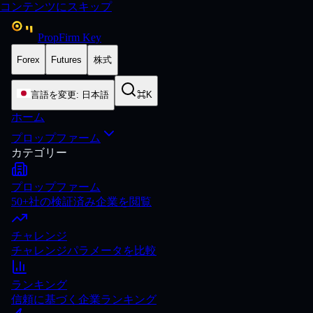
コンテンツにスキップ
PropFirm Key
Forex
Futures
株式
言語を変更
:
日本語
⌘K
ホーム
プロップファーム
カテゴリー
プロップファーム
50+社の検証済み企業を閲覧
チャレンジ
チャレンジパラメータを比較
ランキング
信頼に基づく企業ランキング