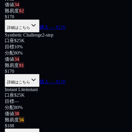
価値
34
難易度
82
$
170
購入
— $
170
詳細はこちら
Synthetic Challenge
2-step
口座
$25K
目標
10%
分配
80
%
価値
34
難易度
81
$
170
購入
— $
170
詳細はこちら
Instant Lite
instant
口座
$25K
目標
—
分配
80
%
価値
38
難易度
56
$
188