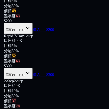
目標
5%
分配
80
%
価値
49
難易度
63
$
200
購入
— $
200
詳細はこちら
Rapid 7-Day
1-step
口座
$100K
目標
5%
分配
80
%
価値
52
難易度
63
$
300
購入
— $
300
詳細はこちら
2-Step
2-step
口座
$50K
目標
10%
分配
80
%
価値
37
難易度
78