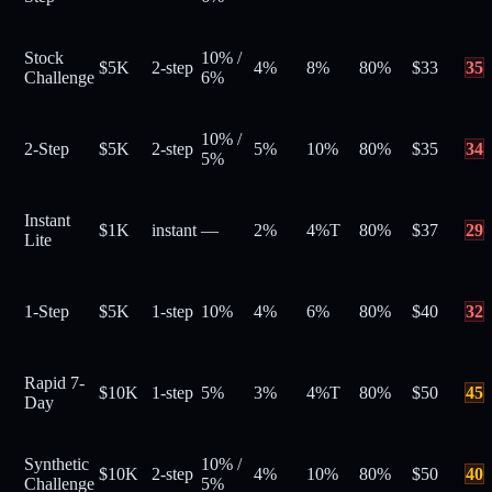
Stock
10%
/
$5K
2-step
4%
8%
80
%
$
33
35
Challenge
6%
10%
/
2-Step
$5K
2-step
5%
10%
80
%
$
35
34
5%
Instant
$1K
instant
—
2%
4%
T
80
%
$
37
29
Lite
1-Step
$5K
1-step
10%
4%
6%
80
%
$
40
32
Rapid 7-
$10K
1-step
5%
3%
4%
T
80
%
$
50
45
Day
Synthetic
10%
/
$10K
2-step
4%
10%
80
%
$
50
40
Challenge
5%