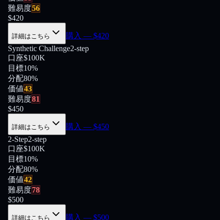
難易度
56
$
420
購入
— $
420
詳細はこちら
Synthetic Challenge
2-step
口座
$100K
目標
10%
分配
80
%
価値
43
難易度
81
$
450
購入
— $
450
詳細はこちら
2-Step
2-step
口座
$100K
目標
10%
分配
80
%
価値
42
難易度
78
$
500
購入
— $
500
詳細はこちら