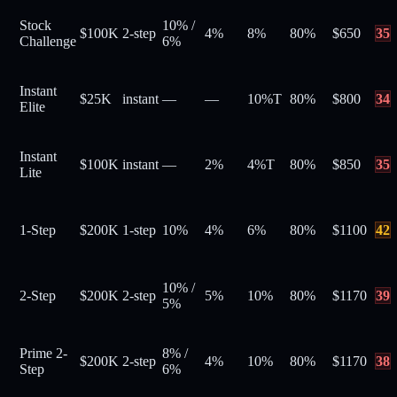
Stock
10%
/
$100K
2-step
4%
8%
80
%
$
650
35
Challenge
6%
Instant
$25K
instant
—
—
10%
T
80
%
$
800
34
Elite
Instant
$100K
instant
—
2%
4%
T
80
%
$
850
35
Lite
1-Step
$200K
1-step
10%
4%
6%
80
%
$
1100
42
10%
/
2-Step
$200K
2-step
5%
10%
80
%
$
1170
39
5%
Prime 2-
8%
/
$200K
2-step
4%
10%
80
%
$
1170
38
Step
6%