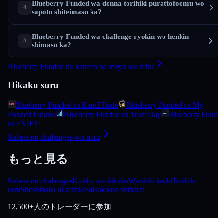
Blueberry Funded wa donna torihiki purattofoomu wo
sapoto shiteimasu ka?
Blueberry Funded wa challenge ryokin wo henkin
shimasu ka?
Blueberry Funded no kanzen na rebyu wo miru
Hikaku suru
Blueberry Funded vs Earn2Trade
Blueberry Funded vs My
Funded Futures
Blueberry Funded vs TradeDay
Blueberry Fund
vs FXIFY
Subete no challenges wo miru
もっと見る
Subete no challenges
Kaisha wo hikaku
Waribiki kodo
Torihiki
ruru
Shoshinsha ni saiteki
Saisoku no shiharai
12,500+人のトレーダーに参加