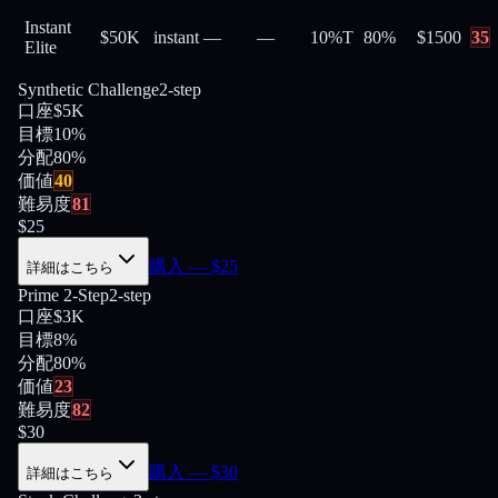
Instant
$50K
instant
—
—
10%
T
80
%
$
1500
35
Elite
Synthetic Challenge
2-step
口座
$5K
目標
10%
分配
80
%
価値
40
難易度
81
$
25
購入
— $
25
詳細はこちら
Prime 2-Step
2-step
口座
$3K
目標
8%
分配
80
%
価値
23
難易度
82
$
30
購入
— $
30
詳細はこちら