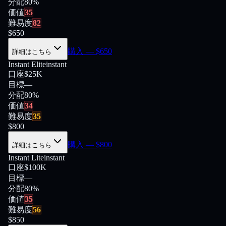
分配
80
%
価値
35
難易度
82
$
650
購入
— $
650
詳細はこちら
Instant Elite
instant
口座
$25K
目標
—
分配
80
%
価値
34
難易度
35
$
800
購入
— $
800
詳細はこちら
Instant Lite
instant
口座
$100K
目標
—
分配
80
%
価値
35
難易度
56
$
850