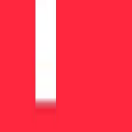
利用規約
How We Make Money
リソース
ブログ
プロップトレーディングガイド
仕組み
デモ口座
アワード 2026
会社概要
お問い合わせ
Statistics
Data Hub
Embed Widget
最高のプロップファーム
最高のプロップファーム 2026
スキャルピングに最適
スイングトレード
ニュース取引
初心者に最適