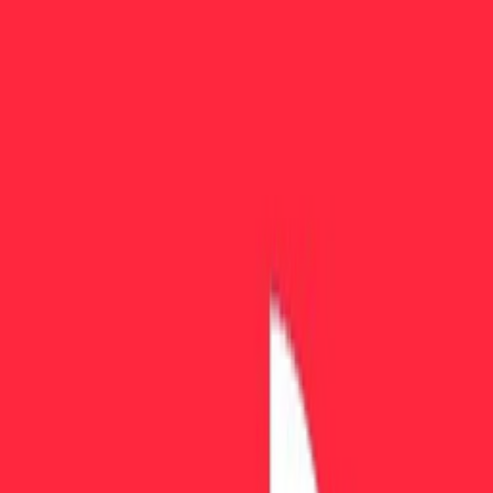
FuturesElite
すべての企業を見る
→
クイックリンク
ペイアウトとルール
スプレッドとコスト
ベストセラー
注目の取引
トップ企業で最大30%オフ
すべての取引を見る
→
比較
取引
注目
レビュー
ツール
ブログ
Brokers
↗
🇲🇹
Malta
Maltaの最高のProp Firm
Maltaに本社を置く1社の検証済みprop trading firmをご覧くだ
い。
マルタはEU加盟国であり、マルタ金融サービス庁（MFSA
を擁しており、取引、決済、デジタル資産の分野で事業を展
する企業にとってヨーロッパで尊重される金融管轄区となっ
います。複数のprop trading企業がEU規制のパスポーティン