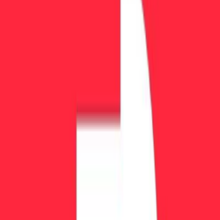
権、熟練した多言語の労働力、英語のビジネス環境を理由に
ルタを運営拠点として選択しています。マルタのprop firmは
常、欧州および国際的なトレーダーにサービスを提供し、E
基準のAMLおよびKYC要件の対象となっており、その運営
機関レベルの信頼性を付加しています。
FunderPro
🇲🇹
Malta
3.8
(1442 レビュー)
最大割当
$5M
利益分配
90
%
FX
MT5
cTrader
+
1
他の国からFirmを探す