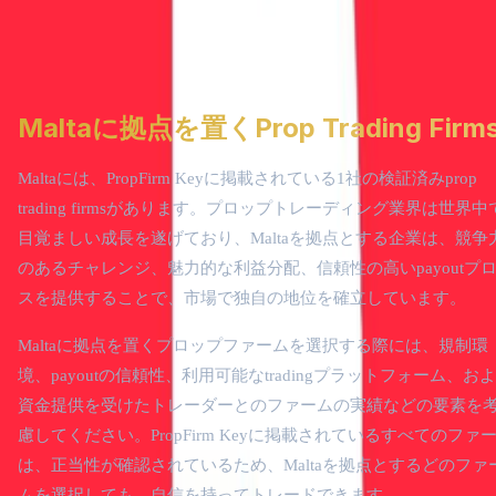
🇺🇸
United States
🇬🇧
United Kingdom
🇨🇿
Czech Republic
🇨🇾
Cyprus
🇦🇪
United Arab Emirates
🇮🇱
Israel
🇱🇮
Liechtenstein
🇮🇹
Italy
🇪🇪
Estonia
🇱🇨
Saint Lucia
🇷🇴
Romania
🇻🇨
Saint Vincent a
the Grenadines
Maltaに拠点を置くProp Trading Firm
Maltaには、PropFirm Keyに掲載されている1社の検証済みprop
trading firmsがあります。プロップトレーディング業界は世界中
目覚ましい成長を遂げており、Maltaを拠点とする企業は、競争
のあるチャレンジ、魅力的な利益分配、信頼性の高いpayoutプ
スを提供することで、市場で独自の地位を確立しています。
Maltaに拠点を置くプロップファームを選択する際には、規制環
境、payoutの信頼性、利用可能なtradingプラットフォーム、お
資金提供を受けたトレーダーとのファームの実績などの要素を
慮してください。PropFirm Keyに掲載されているすべてのファ
は、正当性が確認されているため、Maltaを拠点とするどのファ
ムを選択しても、自信を持ってトレードできます。