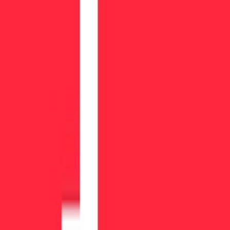
先物会社
オファー
独占オファー
無料アカウントプロモーション
すべてのオファー
ツール
真のコスト計算ツール
利益シミュレーター
ペイアウト経路
ファーム検索クイズ
Chrome Extension
会社
会社概要
私たちの経験
お問い合わせ
ブランドキット
プライバシーポリシー