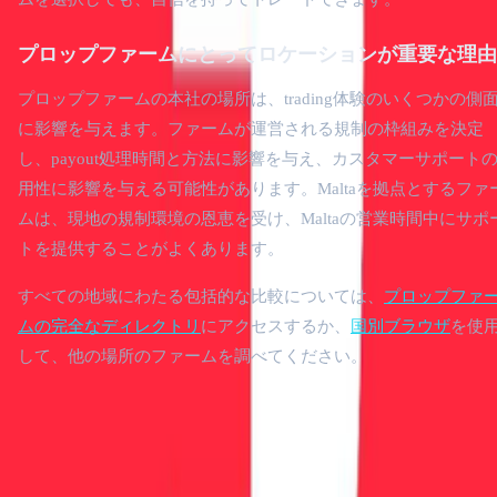
プロップファームにとってロケーションが重要な理由
プロップファームの本社の場所は、trading体験のいくつかの側
に影響を与えます。ファームが運営される規制の枠組みを決定
し、payout処理時間と方法に影響を与え、カスタマーサポート
用性に影響を与える可能性があります。Maltaを拠点とするファ
ムは、現地の規制環境の恩恵を受け、Maltaの営業時間中にサポ
トを提供することがよくあります。
すべての地域にわたる包括的な比較については、
プロップファ
ムの完全なディレクトリ
にアクセスするか、
国別ブラウザ
を使
して、他の場所のファームを調べてください。
12,500+人のトレーダーに参加
最新のプロップトレーディングニュース、取引、および独占
なオファーを購読する