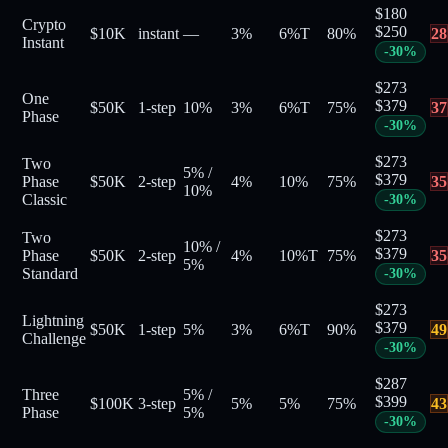
$
180
Crypto
$
250
$10K
instant
—
3%
6%
T
80
%
28
Instant
-
30
%
$
273
One
$
379
$50K
1-step
10%
3%
6%
T
75
%
37
Phase
-
30
%
$
273
Two
5%
/
$
379
Phase
$50K
2-step
4%
10%
75
%
35
10%
Classic
-
30
%
$
273
Two
10%
/
$
379
Phase
$50K
2-step
4%
10%
T
75
%
35
5%
Standard
-
30
%
$
273
Lightning
$
379
$50K
1-step
5%
3%
6%
T
90
%
49
Challenge
-
30
%
$
287
Three
5%
/
$
399
$100K
3-step
5%
5%
75
%
43
Phase
5%
-
30
%