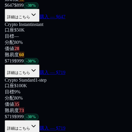
$
647
$
899
-
30
%
購入
— $
647
詳細はこちら
Crypto Instant
instant
口座
$50K
目標
—
分配
80
%
価値
28
難易度
60
$
719
$
999
-
30
%
購入
— $
719
詳細はこちら
Crypto Standard
1-step
口座
$100K
目標
9%
分配
80
%
価値
35
難易度
73
$
719
$
999
-
30
%
購入
— $
719
詳細はこちら