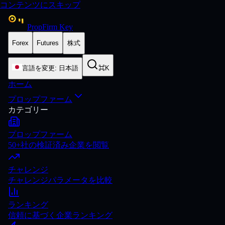
コンテンツにスキップ
PropFirm Key
Forex
Futures
株式
言語を変更
:
日本語
⌘K
ホーム
プロップファーム
カテゴリー
プロップファーム
50+社の検証済み企業を閲覧
チャレンジ
チャレンジパラメータを比較
ランキング
信頼に基づく企業ランキング