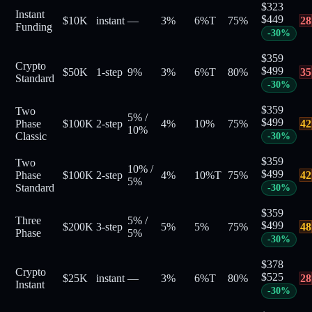
$
323
Instant
$
449
$10K
instant
—
3%
6%
T
75
%
28
Funding
-
30
%
$
359
Crypto
$
499
$50K
1-step
9%
3%
6%
T
80
%
35
Standard
-
30
%
$
359
Two
5%
/
$
499
Phase
$100K
2-step
4%
10%
75
%
42
10%
Classic
-
30
%
$
359
Two
10%
/
$
499
Phase
$100K
2-step
4%
10%
T
75
%
42
5%
Standard
-
30
%
$
359
Three
5%
/
$
499
$200K
3-step
5%
5%
75
%
48
Phase
5%
-
30
%
$
378
Crypto
$
525
$25K
instant
—
3%
6%
T
80
%
28
Instant
-
30
%