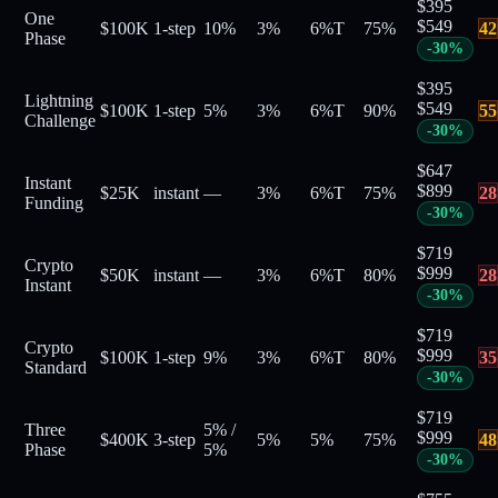
$
395
One
$
549
$100K
1-step
10%
3%
6%
T
75
%
42
Phase
-
30
%
$
395
Lightning
$
549
$100K
1-step
5%
3%
6%
T
90
%
55
Challenge
-
30
%
$
647
Instant
$
899
$25K
instant
—
3%
6%
T
75
%
28
Funding
-
30
%
$
719
Crypto
$
999
$50K
instant
—
3%
6%
T
80
%
28
Instant
-
30
%
$
719
Crypto
$
999
$100K
1-step
9%
3%
6%
T
80
%
35
Standard
-
30
%
$
719
Three
5%
/
$
999
$400K
3-step
5%
5%
75
%
48
Phase
5%
-
30
%