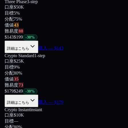
Three Phase
3-step
口座
$50K
目標
5%
分配
75
%
価値
43
難易度
88
$
143
$
199
-
30
%
購入
— $
143
詳細はこちら
Crypto Standard
1-step
口座
$25K
目標
9%
分配
80
%
価値
35
難易度
73
$
179
$
249
-
30
%
購入
— $
179
詳細はこちら
Crypto Instant
instant
口座
$10K
目標
—
分配
80
%