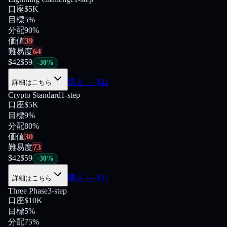
口座
$5K
目標
5%
分配
90
%
価値
39
難易度
64
$
42
$
59
-
30
%
購入
— $
42
詳細はこちら
Crypto Standard
1-step
口座
$5K
目標
9%
分配
80
%
価値
30
難易度
73
$
42
$
59
-
30
%
購入
— $
42
詳細はこちら
Three Phase
3-step
口座
$10K
目標
5%
分配
75
%