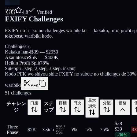
🇬🇧
4.8
Verified
FXIFY Challenges
FXIFY no 51 ko no challenges wo hikaku — kakaku, ruru, profit spl
tokubetsu waribiki kodo.
Challenges
51
Kakaku han-i
$39 — $2950
Akauntosize
$5K — $400K
Heikin Profit Split
78%
Suteppu
1-step, 2-step, 3-step, instant
Kodo PFK wo shiyou shite FXIFY no subete no challenges de 30%
waribiki
PFK
51
challenges
最大
口座
目標
日次
分配
価格
チャレン
ステ
損失
ジ
ップ
$
28
Three
5%
/
$
39
$5K
3-step
5%
5%
75
%
33
Phase
5%
-
30
%