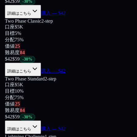
$
42
$
59
-
30
%
購入
— $
42
詳細はこちら
Two Phase Classic
2-step
口座
$5K
目標
5%
分配
75
%
価値
25
難易度
84
$
42
$
59
-
30
%
購入
— $
42
詳細はこちら
Two Phase Standard
2-step
口座
$5K
目標
10%
分配
75
%
価値
25
難易度
84
$
42
$
59
-
30
%
購入
— $
42
詳細はこちら
Lightning Challenge
1-step