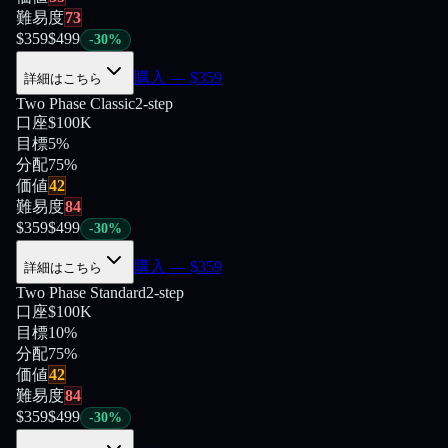
難易度
73
$
359
$
499
-
30
%
購入
— $
359
詳細はこちら
Two Phase Classic
2-step
口座
$100K
目標
5%
分配
75
%
価値
42
難易度
84
$
359
$
499
-
30
%
購入
— $
359
詳細はこちら
Two Phase Standard
2-step
口座
$100K
目標
10%
分配
75
%
価値
42
難易度
84
$
359
$
499
-
30
%