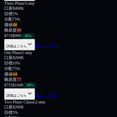
Three Phase
3-step
口座
$400K
目標
5%
分配
75
%
価値
48
難易度
88
$
719
$
999
-
30
%
購入
— $
719
詳細はこちら
One Phase
1-step
口座
$200K
目標
10%
分配
75
%
価値
44
難易度
77
$
755
$
1049
-
30
%
購入
— $
755
詳細はこちら
Two Phase Classic
2-step
口座
$200K
目標
5%