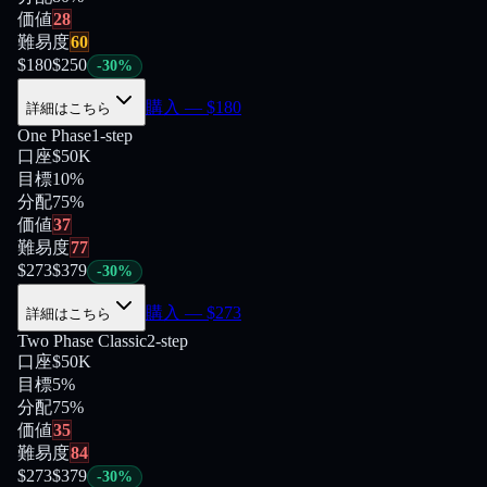
価値
28
難易度
60
$
180
$
250
-
30
%
購入
— $
180
詳細はこちら
One Phase
1-step
口座
$50K
目標
10%
分配
75
%
価値
37
難易度
77
$
273
$
379
-
30
%
購入
— $
273
詳細はこちら
Two Phase Classic
2-step
口座
$50K
目標
5%
分配
75
%
価値
35
難易度
84
$
273
$
379
-
30
%