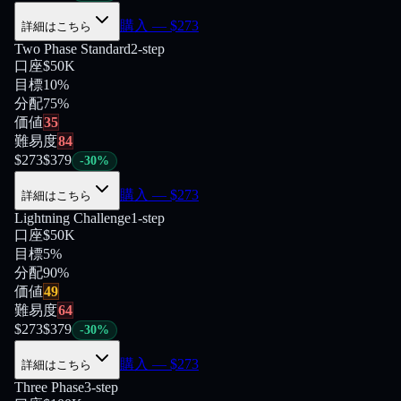
購入
— $
273
詳細はこちら
Two Phase Standard
2-step
口座
$50K
目標
10%
分配
75
%
価値
35
難易度
84
$
273
$
379
-
30
%
購入
— $
273
詳細はこちら
Lightning Challenge
1-step
口座
$50K
目標
5%
分配
90
%
価値
49
難易度
64
$
273
$
379
-
30
%
購入
— $
273
詳細はこちら
Three Phase
3-step