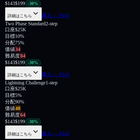
$
143
$
199
-
30
%
購入
— $
143
詳細はこちら
Two Phase Standard
2-step
口座
$25K
目標
10%
分配
75
%
価値
34
難易度
84
$
143
$
199
-
30
%
購入
— $
143
詳細はこちら
Lightning Challenge
1-step
口座
$25K
目標
5%
分配
90
%
価値
48
難易度
64
$
143
$
199
-
30
%
購入
— $
143
詳細はこちら