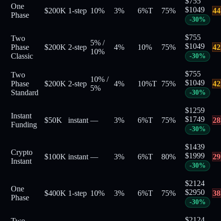
$
755
One
$
1049
$200K
1-step
10%
3%
6%
T
75
%
44
Phase
-
30
%
$
755
Two
5%
/
$
1049
Phase
$200K
2-step
4%
10%
75
%
42
10%
Classic
-
30
%
$
755
Two
10%
/
$
1049
Phase
$200K
2-step
4%
10%
T
75
%
42
5%
Standard
-
30
%
$
1259
Instant
$
1749
$50K
instant
—
3%
6%
T
75
%
28
Funding
-
30
%
$
1439
Crypto
$
1999
$100K
instant
—
3%
6%
T
80
%
29
Instant
-
30
%
$
2124
One
$
2950
$400K
1-step
10%
3%
6%
T
75
%
38
Phase
-
30
%
$
2124
Two