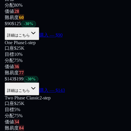
分配
80
%
価値
28
難易度
60
$
90
$
125
-
30
%
購入
— $
90
詳細はこちら
One Phase
1-step
口座
$25K
目標
10%
分配
75
%
価値
36
難易度
77
$
143
$
199
-
30
%
購入
— $
143
詳細はこちら
Two Phase Classic
2-step
口座
$25K
目標
5%
分配
75
%
価値
34
難易度
84