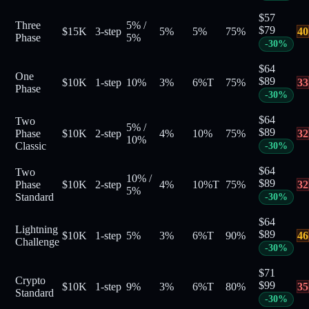
$
57
Three
5%
/
$
79
$15K
3-step
5%
5%
75
%
40
Phase
5%
-
30
%
$
64
One
$
89
$10K
1-step
10%
3%
6%
T
75
%
33
Phase
-
30
%
$
64
Two
5%
/
$
89
Phase
$10K
2-step
4%
10%
75
%
32
10%
Classic
-
30
%
$
64
Two
10%
/
$
89
Phase
$10K
2-step
4%
10%
T
75
%
32
5%
Standard
-
30
%
$
64
Lightning
$
89
$10K
1-step
5%
3%
6%
T
90
%
46
Challenge
-
30
%
$
71
Crypto
$
99
$10K
1-step
9%
3%
6%
T
80
%
35
Standard
-
30
%