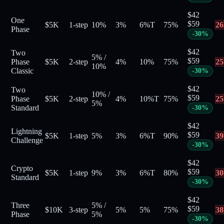
$
42
One
$
59
$5K
1-step
10%
3%
6%
T
75
%
26
Phase
-
30
%
$
42
Two
5%
/
$
59
Phase
$5K
2-step
4%
10%
75
%
25
10%
Classic
-
30
%
$
42
Two
10%
/
$
59
Phase
$5K
2-step
4%
10%
T
75
%
25
5%
Standard
-
30
%
$
42
Lightning
$
59
$5K
1-step
5%
3%
6%
T
90
%
39
Challenge
-
30
%
$
42
Crypto
$
59
$5K
1-step
9%
3%
6%
T
80
%
30
Standard
-
30
%
$
42
Three
5%
/
$
59
$10K
3-step
5%
5%
75
%
38
Phase
5%
-
30
%