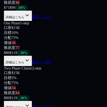
難易度
88
$
71
$
99
-
30
%
購入
— $
71
詳細はこちら
One Phase
1-step
口座
$15K
目標
10%
分配
75
%
価値
36
難易度
77
$
86
$
119
-
30
%
購入
— $
86
詳細はこちら
Two Phase Classic
2-step
口座
$15K
目標
5%
分配
75
%
価値
34
難易度
84
$
86
$
119
-
30
%