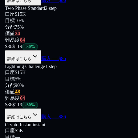
購入
— $
86
詳細はこちら
Two Phase Standard
2-step
口座
$15K
目標
10%
分配
75
%
価値
34
難易度
84
$
86
$
119
-
30
%
購入
— $
86
詳細はこちら
Lightning Challenge
1-step
口座
$15K
目標
5%
分配
90
%
価値
48
難易度
64
$
86
$
119
-
30
%
購入
— $
86
詳細はこちら
Crypto Instant
instant
口座
$5K
目標
—