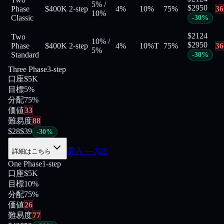
5%
/
$
2950
Phase
$400K
2-step
4%
10%
75
%
36
10%
Classic
-
30
%
$
2124
Two
10%
/
$
2950
Phase
$400K
2-step
4%
10%
T
75
%
36
5%
Standard
-
30
%
Three Phase
3-step
口座
$5K
目標
5%
分配
75
%
価値
33
難易度
88
$
28
$
39
-
30
%
購入
— $
28
詳細はこちら
One Phase
1-step
口座
$5K
目標
10%
分配
75
%
価値
26
難易度
77