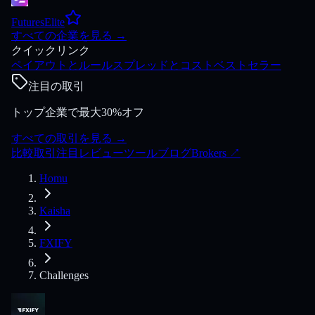
FuturesElite
すべての企業を見る
→
クイックリンク
ペイアウトとルール
スプレッドとコスト
ベストセラー
注目の取引
トップ企業で最大30%オフ
すべての取引を見る
→
比較
取引
注目
レビュー
ツール
ブログ
Brokers
↗
Homu
Kaisha
FXIFY
Challenges