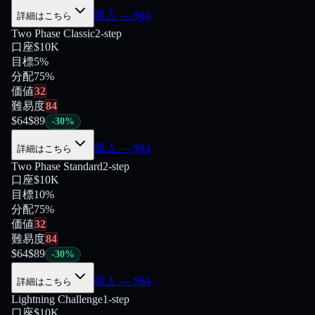
購入
— $
64
詳細はこちら
Two Phase Classic
2-step
口座
$10K
目標
5%
分配
75
%
価値
32
難易度
84
$
64
$
89
-
30
%
購入
— $
64
詳細はこちら
Two Phase Standard
2-step
口座
$10K
目標
10%
分配
75
%
価値
32
難易度
84
$
64
$
89
-
30
%
購入
— $
64
詳細はこちら
Lightning Challenge
1-step
口座
$10K