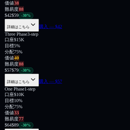
価値
38
難易度
88
$
42
$
59
-
30
%
購入
— $
42
詳細はこちら
Three Phase
3-step
口座
$15K
目標
5%
分配
75
%
価値
40
難易度
88
$
57
$
79
-
30
%
購入
— $
57
詳細はこちら
One Phase
1-step
口座
$10K
目標
10%
分配
75
%
価値
33
難易度
77
$
64
$
89
-
30
%