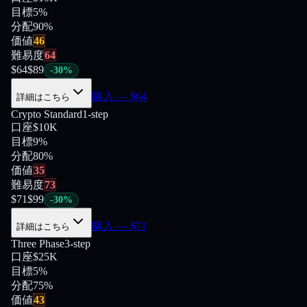
目標
5%
分配
90
%
価値
46
難易度
64
$
64
$
89
-
30
%
購入
— $
64
詳細はこちら
Crypto Standard
1-step
口座
$10K
目標
9%
分配
80
%
価値
35
難易度
73
$
71
$
99
-
30
%
購入
— $
71
詳細はこちら
Three Phase
3-step
口座
$25K
目標
5%
分配
75
%
価値
43