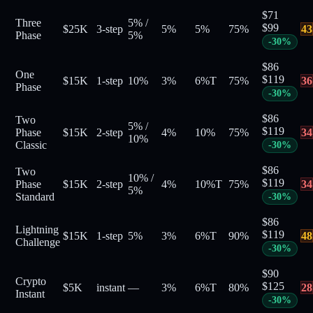
$
71
Three
5%
/
$
99
$25K
3-step
5%
5%
75
%
43
Phase
5%
-
30
%
$
86
One
$
119
$15K
1-step
10%
3%
6%
T
75
%
36
Phase
-
30
%
$
86
Two
5%
/
$
119
Phase
$15K
2-step
4%
10%
75
%
34
10%
Classic
-
30
%
$
86
Two
10%
/
$
119
Phase
$15K
2-step
4%
10%
T
75
%
34
5%
Standard
-
30
%
$
86
Lightning
$
119
$15K
1-step
5%
3%
6%
T
90
%
48
Challenge
-
30
%
$
90
Crypto
$
125
$5K
instant
—
3%
6%
T
80
%
28
Instant
-
30
%