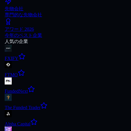
先物会社
専門的な先物会社
アワード 2026
今年のベスト企業
人気の企業
FXIFY
FTMO
FundedNext
The Funded Trader
Alpha Capital