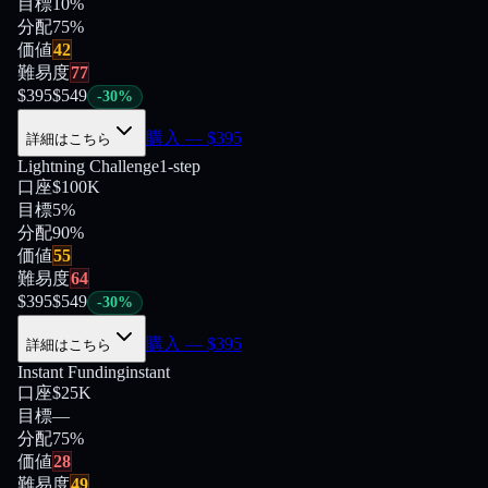
目標
10%
分配
75
%
価値
42
難易度
77
$
395
$
549
-
30
%
購入
— $
395
詳細はこちら
Lightning Challenge
1-step
口座
$100K
目標
5%
分配
90
%
価値
55
難易度
64
$
395
$
549
-
30
%
購入
— $
395
詳細はこちら
Instant Funding
instant
口座
$25K
目標
—
分配
75
%
価値
28
難易度
49