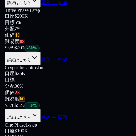
購入
— $
359
詳細はこちら
Three Phase
3-step
口座
$200K
目標
5%
分配
75
%
価値
48
難易度
88
$
359
$
499
-
30
%
購入
— $
359
詳細はこちら
Crypto Instant
instant
口座
$25K
目標
—
分配
80
%
価値
28
難易度
60
$
378
$
525
-
30
%
購入
— $
378
詳細はこちら
One Phase
1-step
口座
$100K