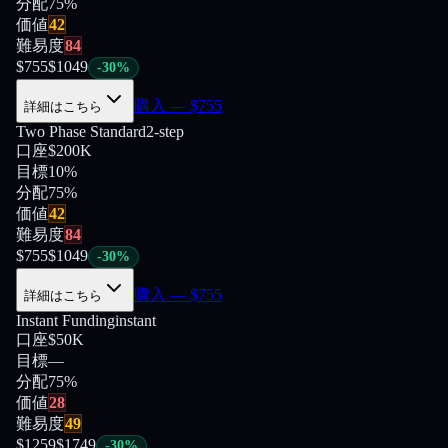
分配
75
%
価値
42
難易度
84
$
755
$
1049
-
30
%
購入
— $
755
詳細はこちら
Two Phase Standard
2-step
口座
$200K
目標
10%
分配
75
%
価値
42
難易度
84
$
755
$
1049
-
30
%
購入
— $
755
詳細はこちら
Instant Funding
instant
口座
$50K
目標
—
分配
75
%
価値
28
難易度
49
$
1259
$
1749
-
30
%