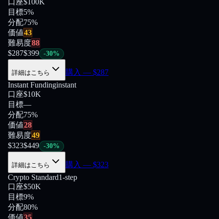
口座
$100K
目標
5%
分配
75
%
価値
43
難易度
88
$
287
$
399
-
30
%
購入
— $
287
詳細はこちら
Instant Funding
instant
口座
$10K
目標
—
分配
75
%
価値
28
難易度
49
$
323
$
449
-
30
%
購入
— $
323
詳細はこちら
Crypto Standard
1-step
口座
$50K
目標
9%
分配
80
%
価値
35