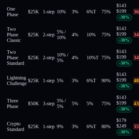
$
143
One
$
199
$25K
1-step
10%
3%
6%
T
75
%
36
Phase
-
30
%
$
143
Two
5%
/
$
199
Phase
$25K
2-step
4%
10%
75
%
34
10%
Classic
-
30
%
$
143
Two
10%
/
$
199
Phase
$25K
2-step
4%
10%
T
75
%
34
5%
Standard
-
30
%
$
143
Lightning
$
199
$25K
1-step
5%
3%
6%
T
90
%
48
Challenge
-
30
%
$
143
Three
5%
/
$
199
$50K
3-step
5%
5%
75
%
43
Phase
5%
-
30
%
$
179
Crypto
$
249
$25K
1-step
9%
3%
6%
T
80
%
35
Standard
-
30
%