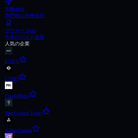
先物会社
専門的な先物会社
アワード 2026
今年のベスト企業
人気の企業
FXIFY
FTMO
FundedNext
The Funded Trader
Alpha Capital