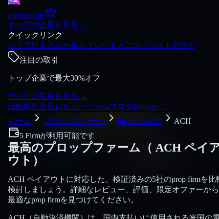
FuturesElite
すべての企業を見る
→
クイックリンク
ペイアウトとルール
スプレッドとコスト
ベストセラー
注目の取引
トップ企業で最大30%オフ
すべての取引を見る
→
比較
取引
注目
レビュー
ツール
ブログ
Brokers
↗
ホーム
プロップファーム
Payout方法別
ACH
5 Firmが利用可能です
最高のプロップファーム（
ACH
ペイ
ウト）
ACH ペイアウトに対応した、検証済みの5社のprop firmを比
検討しましょう。詳細なレビュー、評価、限定オファーから
最適なprop firmを見つけてください。
ACH（自動決済機関）は、国内支払いに使用される米国の