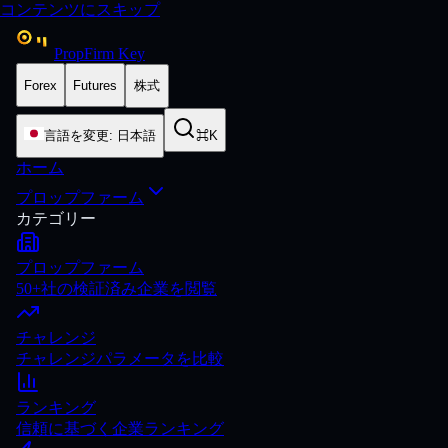
コンテンツにスキップ
PropFirm Key
Forex
Futures
株式
言語を変更
:
日本語
⌘K
ホーム
プロップファーム
カテゴリー
プロップファーム
50+社の検証済み企業を閲覧
チャレンジ
チャレンジパラメータを比較
ランキング
信頼に基づく企業ランキング