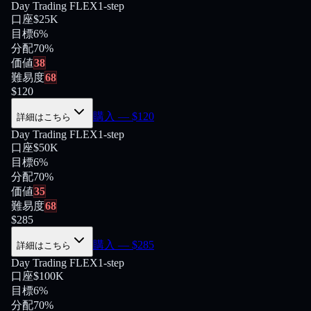
Day Trading FLEX
1-step
口座
$25K
目標
6%
分配
70
%
価値
38
難易度
68
$
120
購入
— $
120
詳細はこちら
Day Trading FLEX
1-step
口座
$50K
目標
6%
分配
70
%
価値
35
難易度
68
$
285
購入
— $
285
詳細はこちら
Day Trading FLEX
1-step
口座
$100K
目標
6%
分配
70
%