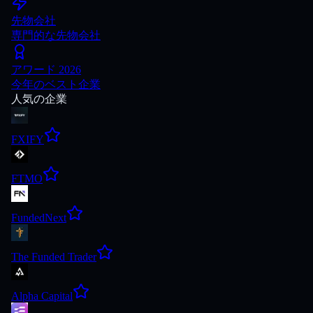
先物会社
専門的な先物会社
アワード 2026
今年のベスト企業
人気の企業
FXIFY
FTMO
FundedNext
The Funded Trader
Alpha Capital