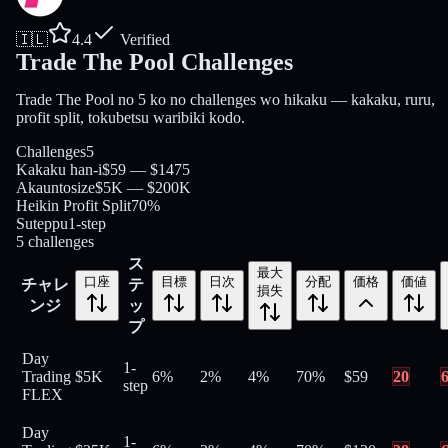
🇮🇱
4.4
Verified
Trade The Pool Challenges
Trade The Pool no 5 ko no challenges wo hikaku — kakaku, ruru,
profit split, tokubetsu waribiki kodo.
Challenges
5
Kakaku han-i
$59 — $1475
Akauntosize
$5K — $200K
Heikin Profit Split
70%
Suteppu
1-step
5
challenges
ス
最大
口座
目標
日次
分配
価格
価値
チャレ
テ
損失
ンジ
ッ
プ
Day
1-
Trading
$5K
6%
2%
4%
70
%
$
59
20
step
FLEX
Day
1-