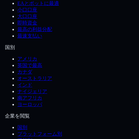
EAとボットに最適
小口口座
大口口座
即時資金
最高の利益分配
最速支払い
国別
アメリカ
英国で最高
カナダ
オーストラリア
インド
ナイジェリア
南アフリカ
ヨーロッパ
企業を閲覧
国別
プラットフォーム別