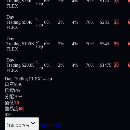
Trading
$25K
6%
2%
4%
70
%
$
120
38
step
FLEX
Day
1-
Trading
$50K
6%
2%
4%
70
%
$
285
35
step
FLEX
Day
1-
Trading
$100K
6%
2%
4%
70
%
$
545
36
step
FLEX
Day
1-
Trading
$200K
6%
2%
4%
70
%
$
1475
30
step
FLEX
Day Trading FLEX
1-step
口座
$5K
目標
6%
分配
70
%
価値
20
難易度
68
$
59
購入
— $
59
詳細はこちら