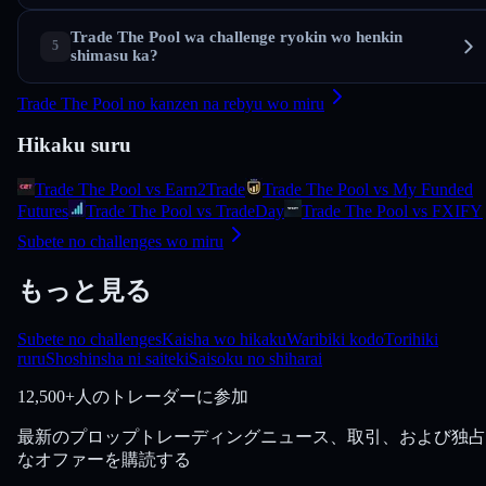
Trade The Pool wa challenge ryokin wo henkin
shimasu ka?
Trade The Pool no kanzen na rebyu wo miru
Hikaku suru
Trade The Pool vs Earn2Trade
Trade The Pool vs My Funded
Futures
Trade The Pool vs TradeDay
Trade The Pool vs FXIFY
Subete no challenges wo miru
もっと見る
Subete no challenges
Kaisha wo hikaku
Waribiki kodo
Torihiki
ruru
Shoshinsha ni saiteki
Saisoku no shiharai
12,500+人のトレーダーに参加
最新のプロップトレーディングニュース、取引、および独占
なオファーを購読する