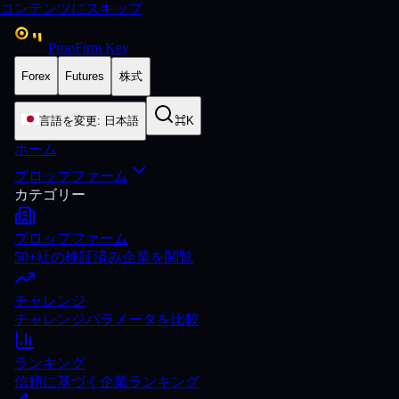
コンテンツにスキップ
PropFirm Key
Forex
Futures
株式
言語を変更
:
日本語
⌘K
ホーム
プロップファーム
カテゴリー
プロップファーム
50+社の検証済み企業を閲覧
チャレンジ
チャレンジパラメータを比較
ランキング
信頼に基づく企業ランキング