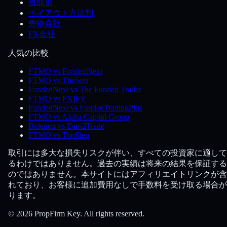
機能別
ペイアウト方法別
先物会社
FX会社
人気の比較
FTMO vs FundedNext
FTMO vs The5ers
FundedNext vs The Funded Trader
FTMO vs FXIFY
FundedNext vs FundedTradingPlus
FTMO vs Alpha Capital Group
Bulenox vs Earn2Trade
FTMO vs TopStep
取引には多大な損失リスクが伴い、すべての投資家に適して
るわけではありません。過去の実績は将来の結果を保証する
のではありません。本サイトにはアフィリエイトリンクが含
れており、お客様に追加費用なしで手数料を受け取る場合が
ります。
© 2026 PropFirm Key. All rights reserved.