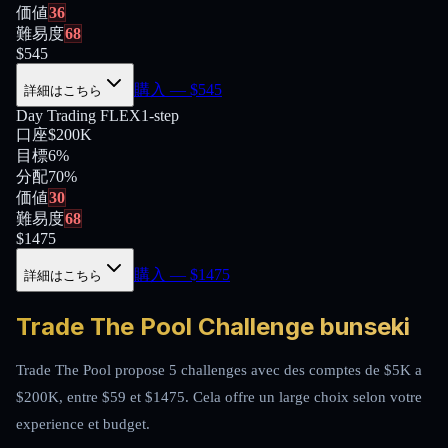
価値
36
難易度
68
$
545
購入
— $
545
詳細はこちら
Day Trading FLEX
1-step
口座
$200K
目標
6%
分配
70
%
価値
30
難易度
68
$
1475
購入
— $
1475
詳細はこちら
Trade The Pool Challenge bunseki
Trade The Pool propose 5 challenges avec des comptes de $5K a
$200K, entre $59 et $1475. Cela offre un large choix selon votre
experience et budget.