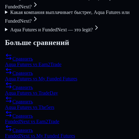
FundedNext?
Какая компания выплачивает быстрее, Aqua Futures или
FundedNext?
Aqua Futures и FundedNext — это legit?
Больше сравнений
Сравнить
Aqua Futures
vs
Earn2Trade
Сравнить
Aqua Futures
vs
My Funded Futures
Сравнить
Aqua Futures
vs
TradeDay
Сравнить
Aqua Futures
vs
The5ers
Сравнить
FundedNext
vs
Earn2Trade
Сравнить
FundedNext
vs
My Funded Futures