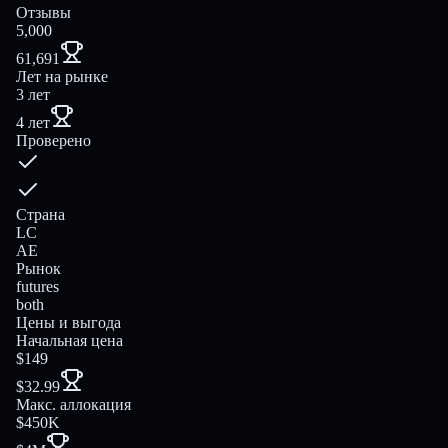
Отзывы
5,000
61,691
Лет на рынке
3 лет
4 лет
Проверено
Страна
LC
AE
Рынок
futures
both
Цены и выгода
Начальная цена
$149
$32.99
Макс. аллокация
$450K