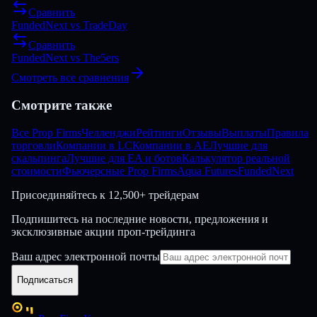
Сравнить
FundedNext
vs
TradeDay
Сравнить
FundedNext
vs
The5ers
Смотреть все сравнения
Смотрите также
Все Prop Firms
Челленджи
Рейтинги
Отзывы
Выплаты
Правила
торговли
Компании в LC
Компании в AE
Лучшие для
скальпинга
Лучшие для EA и ботов
Калькулятор реальной
стоимости
Фьючерсные Prop Firms
Aqua Futures
FundedNext
Присоединяйтесь к
12,500+ трейдерам
Подпишитесь на последние новости, предложения и
эксклюзивные акции проп-трейдинга
Ваш адрес электронной почты
Подписаться