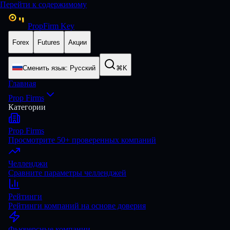
Перейти к содержимому
PropFirm Key
Forex
Futures
Акции
Сменить язык
:
Русский
⌘K
Главная
Prop Firms
Категории
Prop Firms
Просмотрите 50+ проверенных компаний
Челленджи
Сравните параметры челленджей
Рейтинги
Рейтинги компаний на основе доверия
Фьючерсные компании