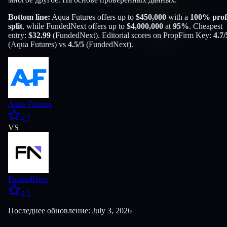
Bottom line:
Aqua Futures
offers up to
$
450,000
with a
100
% prof
split
, while
FundedNext
offers up to
$
4,000,000
at
95
%
. Cheapest
entry:
$
32.99
(
FundedNext
). Editorial scores on PropFirm Key:
4.7
/
(
Aqua Futures
) vs
4.5
/5
(
FundedNext
).
Aqua Futures
4.7
VS
FundedNext
4.5
Последнее обновление: July 3, 2026