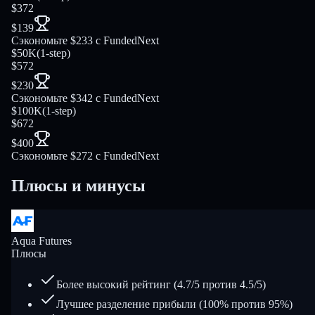
$372
$139
Сэкономьте $233 с FundedNext
$50K
(
1-step
)
$572
$230
Сэкономьте $342 с FundedNext
$100K
(
1-step
)
$672
$400
Сэкономьте $272 с FundedNext
Плюсы и минусы
Aqua Futures
Плюсы
Более высокий рейтинг (4.7/5 против 4.5/5)
Лучшее разделение прибыли (100% против 95%)