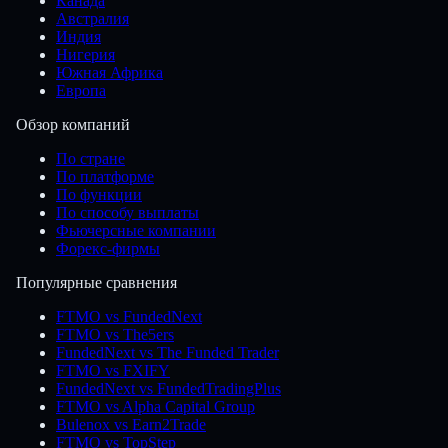
Канада
Австралия
Индия
Нигерия
Южная Африка
Европа
Обзор компаний
По стране
По платформе
По функции
По способу выплаты
Фьючерсные компании
Форекс-фирмы
Популярные сравнения
FTMO vs FundedNext
FTMO vs The5ers
FundedNext vs The Funded Trader
FTMO vs FXIFY
FundedNext vs FundedTradingPlus
FTMO vs Alpha Capital Group
Bulenox vs Earn2Trade
FTMO vs TopStep