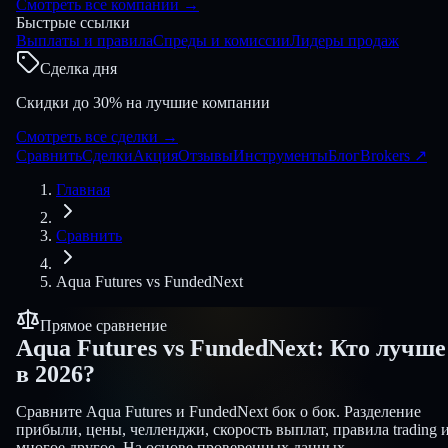
Смотреть все компании
→
Быстрые ссылки
Выплаты и правила
Спреды и комиссии
Лидеры продаж
Сделка дня
Скидки до 30% на лучшие компании
Смотреть все сделки
→
Сравнить
Сделки
Акция
Отзывы
Инструменты
Блог
Brokers
↗
Главная
Сравнить
Aqua Futures
vs
FundedNext
Прямое сравнение
Aqua Futures
vs
FundedNext
:
Кто лучше
в 2026?
Сравните Aqua Futures и FundedNext бок о бок. Разделение
прибыли, цены, челленджи, скорость выплат, правила trading 
многое другое. На основе проверенных данных.