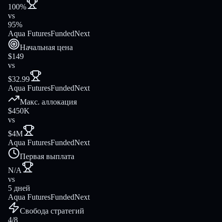
100%
vs
95%
Aqua Futures
FundedNext
Начальная цена
$149
vs
$32.99
Aqua Futures
FundedNext
Макс. аллокация
$450K
vs
$4M
Aqua Futures
FundedNext
Первая выплата
N/A
vs
5 дней
Aqua Futures
FundedNext
Свобода стратегий
4/8