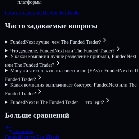
платформы
Смотреть детали The Funded Trader
Часто задаваемые вопросы
FundedNext лучше, чем The Funded Trader?
Что дешевле, FundedNext или The Funded Trader?
У какой компании лучше разделение прибыли, FundedNext
или The Funded Trader?
Могу ли я использовать советников (EAs) с FundedNext и T
Funded Trader?
Какая компания выплачивает быстрее, FundedNext или The
Funded Trader?
FundedNext и The Funded Trader — это legit?
Больше сравнений
Сравнить
FundedNext
vs
Earn2Trade