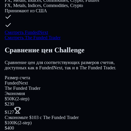
FX, Metals, Indices, Commodities, Crypto, Futures
FX, Metals, Indices, Commodities, Crypto
Принимают из США
Смотреть FundedNext
Смотреть The Funded Trader
Сравнение цен Challenge
Сравнение цен для соответствующих размеров счетов,
доступных как в FundedNext, так и в The Funded Trader.
Размер счета
FundedNext
The Funded Trader
Экономия
$50K
(
2-step
)
$230
$127
Сэкономьте $103 с The Funded Trader
$100K
(
2-step
)
$400