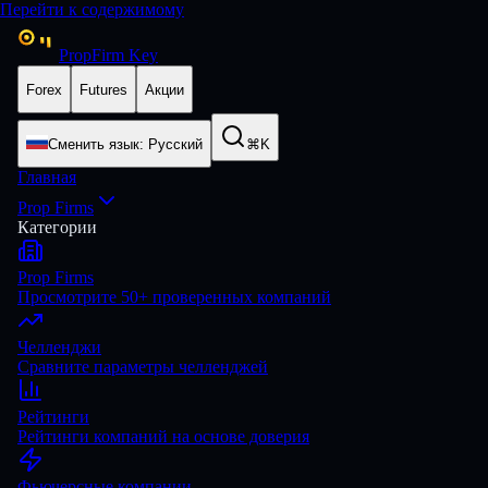
Перейти к содержимому
PropFirm Key
Forex
Futures
Акции
Сменить язык
:
Русский
⌘K
Главная
Prop Firms
Категории
Prop Firms
Просмотрите 50+ проверенных компаний
Челленджи
Сравните параметры челленджей
Рейтинги
Рейтинги компаний на основе доверия
Фьючерсные компании