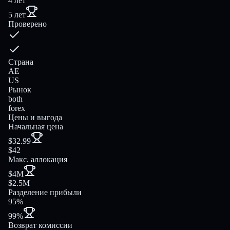
4 лет
5 лет
Проверено
Страна
AE
US
Рынок
both
forex
Цены и выгода
Начальная цена
$32.99
$42
Макс. аллокация
$4M
$2.5M
Разделение прибыли
95%
99%
Возврат комиссии