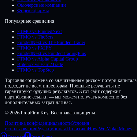
Фьючерсные компании
Форекс-фирмы
Популярные сравнения
FTMO vs FundedNext
FTMO vs The5ers
FundedNext vs The Funded Trader
FTMO vs FXIFY
FundedNext vs FundedTradingPlus
FTMO vs Alpha Capital Group
Bulenox vs Earn2Trade
FTMO vs TopStep
Торговля сопряжена со значительным риском потери капитала
подходит не всем инвесторам. Прошлые результаты не
гарантируют будущих результатов. Этот сайт содержит
партнёрские ссылки — мы можем получать комиссию без
дополнительных затрат для вас.
© 2026 PropFirm Key. Все права защищены.
Политика конфиденциальности
Условия
использования
Редакционная Политика
How We Make Money