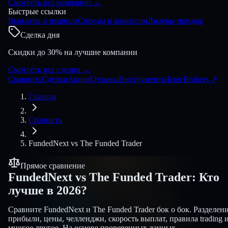
Смотреть все компании
→
Быстрые ссылки
Выплаты и правила
Спреды и комиссии
Лидеры продаж
Сделка дня
Скидки до 30% на лучшие компании
Смотреть все сделки
→
Сравнить
Сделки
Акция
Отзывы
Инструменты
Блог
Brokers
↗
Главная
Сравнить
FundedNext
vs
The Funded Trader
Прямое сравнение
FundedNext
vs
The Funded Trader
:
Кто
лучше в 2026?
Сравните FundedNext и The Funded Trader бок о бок. Разделен
прибыли, цены, челленджи, скорость выплат, правила trading 
многое другое. На основе проверенных данных.