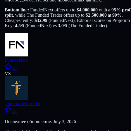
Bottom line:
FundedNext
offers up to
$
4,000,000
with a
95
% profi
split
, while
The Funded Trader
offers up to
$
2,500,000
at
99
%
.
Cheapest entry:
$
32.99
(
FundedNext
). Editorial scores on PropFirm
Key:
4.5
/5
(
FundedNext
) vs
3.0
/5
(
The Funded Trader
).
FundedNext
4.5
VS
The Funded Trader
3.0
Последнее обновление: July 3, 2026