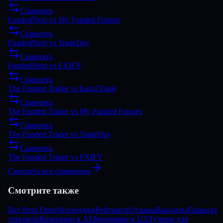
Сравнить
FundedNext
vs
My Funded Futures
Сравнить
FundedNext
vs
TradeDay
Сравнить
FundedNext
vs
FXIFY
Сравнить
The Funded Trader
vs
Earn2Trade
Сравнить
The Funded Trader
vs
My Funded Futures
Сравнить
The Funded Trader
vs
TradeDay
Сравнить
The Funded Trader
vs
FXIFY
Смотреть все сравнения
Смотрите также
Все Prop Firms
Челленджи
Рейтинги
Отзывы
Выплаты
Правила
торговли
Компании в AE
Компании в US
Лучшие для