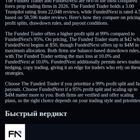
The Funded Trader and FundedNext are two of the most compared
forex prop trading firms in 2026. The Funded Trader holds a 3.00
Trustpilot rating from 22,048 reviews, while FundedNext is rated 4.
based on 58,596 trader reviews. Here's how they compare on pricing
profit splits, drawdown rules, and payout conditions.
The Funded Trader offers a higher profit split at 99% compared to
FundedNext's 95%. On pricing, The Funded Trader starts at $42 whi
FundedNext begins at $50, though FundedNext offers up to $4M in
maximum allocation. Both firms use balance-based drawdown rules,
with The Funded Trader setting the max loss at 10.0% and
FundedNext at 10.0%. FundedNext additionally permits news tradin
hedging, copy trading, giving it an edge for traders who rely on thes
strategies.
Choose The Funded Trader if you prioritize a 99% profit split and fa
payouts. Choose FundedNext if a 95% profit split and scaling up to
$4M matter more to you. Both firms are verified and offer scaling
plans, so the right choice depends on your trading style and priorities
Быстрый вердикт