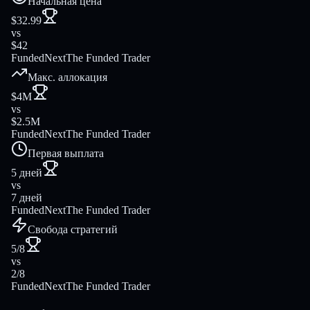
Начальная цена
$32.99
vs
$42
FundedNext
The Funded Trader
Макс. аллокация
$4M
vs
$2.5M
FundedNext
The Funded Trader
Первая выплата
5 дней
vs
7 дней
FundedNext
The Funded Trader
Свобода стратегий
5/8
vs
2/8
FundedNext
The Funded Trader