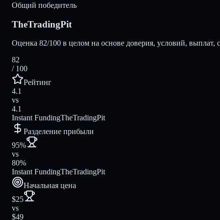
Общий победитель
TheTradingPit
Оценка 82/100 в целом на основе доверия, условий, выплат, 
82
/ 100
Рейтинг
4.1
vs
4.1
Instant Funding
TheTradingPit
Разделение прибыли
95%
vs
80%
Instant Funding
TheTradingPit
Начальная цена
$25
vs
$49