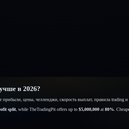
учше в 2026?
ние прибыли, цены, челленджи, скорость выплат, правила trading
fit split
, while
TheTradingPit
offers up to
$
5,000,000
at
80
%
. Cheape