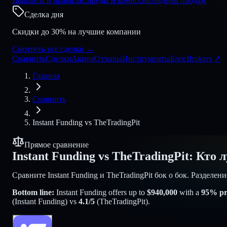
Выплаты и правила
Спреды и комиссии
Лидеры продаж
Сделка дня
Скидки до 30% на лучшие компании
Смотреть все сделки
→
Сравнить
Сделки
Акция
Отзывы
Инструменты
Блог
Brokers
↗
Главная
Сравнить
Instant Funding
vs
TheTradingPit
Прямое сравнение
Instant Funding
vs
TheTradingPit
:
Кто л
Сравните Instant Funding и TheTradingPit бок о бок. Разделе
Bottom line:
Instant Funding
offers up to
$
940,000
with a
95
% pro
(
Instant Funding
) vs
4.1
/5
(
TheTradingPit
).