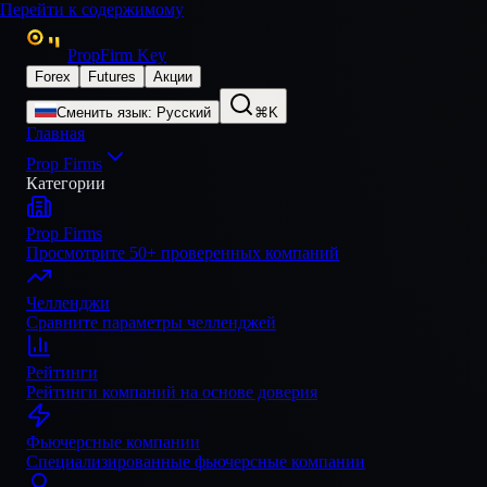
Перейти к содержимому
PropFirm Key
Forex
Futures
Акции
Сменить язык
:
Русский
⌘K
Главная
Prop Firms
Категории
Prop Firms
Просмотрите 50+ проверенных компаний
Челленджи
Сравните параметры челленджей
Рейтинги
Рейтинги компаний на основе доверия
Фьючерсные компании
Специализированные фьючерсные компании