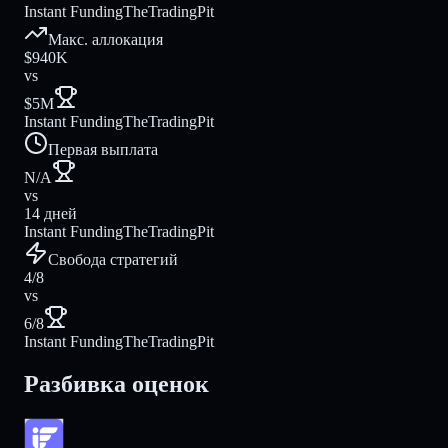
Instant Funding
TheTradingPit
Макс. аллокация
$940K
vs
$5M
Instant Funding
TheTradingPit
Первая выплата
N/A
vs
14 дней
Instant Funding
TheTradingPit
Свобода стратегий
4/8
vs
6/8
Instant Funding
TheTradingPit
Разбивка оценок