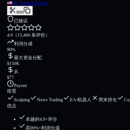
My Funded Futures
WIN
已验证
4.9
（15,460 条评价）
利润分成
90%
最大资金分配
$150K
从
$77
Payout
按需
Scalping
News Trading
EA/机器人
周末持仓
Co
优点
卓越的4.9+评分
高90%+利润分成