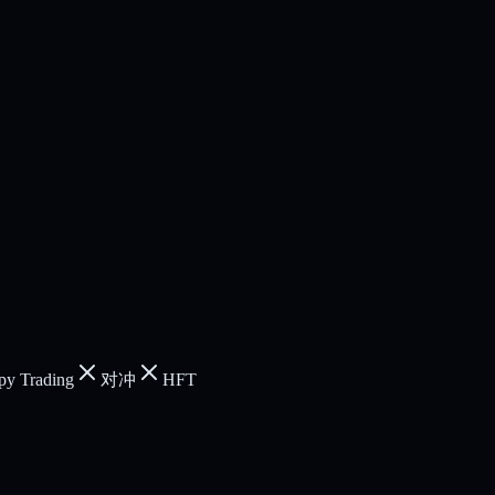
py Trading
对冲
HFT