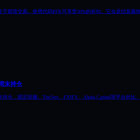
结算，专注于期货交易。使用代码PFK可享受30%的折扣。它会是结算
许周末持仓
，固定回撤。The5ers、FXIFY、Alpha Capital等平台对比