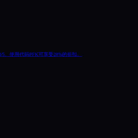
83/5。使用代码PFK可享受28%的折扣。