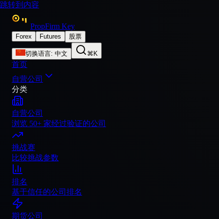
跳转到内容
PropFirm Key
Forex
Futures
股票
切换语言
:
中文
⌘K
首页
自营公司
分类
自营公司
浏览 50+ 家经过验证的公司
挑战赛
比较挑战参数
排名
基于信任的公司排名
期货公司