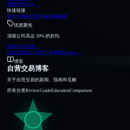
查看所有公司
→
快速链接
支付与规则
点差与成本
畅销榜
优惠聚焦
顶级公司高达 30% 的折扣
查看所有优惠
→
比较
优惠
热门
评价
工具
博客
Brokers
↗
博客
自营交易博客
关于自营交易的新闻、指南和见解
所有分类
Review
Guide
Education
Comparison