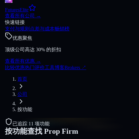
FuturesElite
查看所有公司
→
快速链接
支付与规则
点差与成本
畅销榜
优惠聚焦
顶级公司高达 30% 的折扣
查看所有优惠
→
比较
优惠
热门
评价
工具
博客
Brokers
↗
首页
公司
按功能
已追踪 11 项功能
按功能查找 Prop Firm