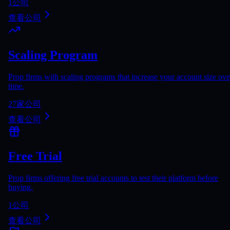
1
公司
查看公司
Scaling Program
Prop firms with scaling programs that increase your account size ove
time.
27
家公司
查看公司
Free Trial
Prop firms offering free trial accounts to test their platform before
buying.
1
公司
查看公司