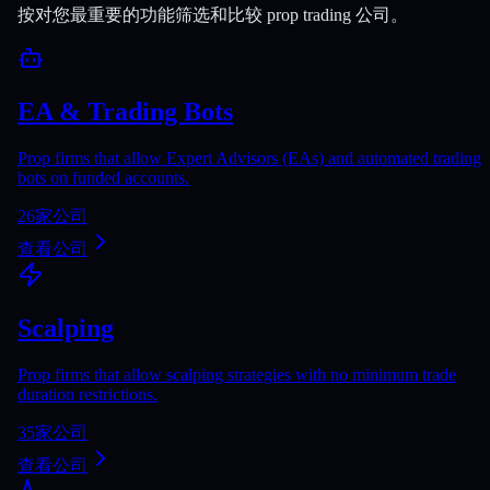
按对您最重要的功能筛选和比较 prop trading 公司。
EA & Trading Bots
Prop firms that allow Expert Advisors (EAs) and automated trading
bots on funded accounts.
26
家公司
查看公司
Scalping
Prop firms that allow scalping strategies with no minimum trade
duration restrictions.
35
家公司
查看公司