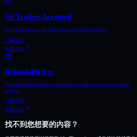
US Traders Accepted
Prop firms that accept traders from the United States.
25
家公司
查看公司
Refundable Fee
Prop firms that refund the challenge fee after your first successful
payout.
11
家公司
查看公司
找不到您想要的内容？