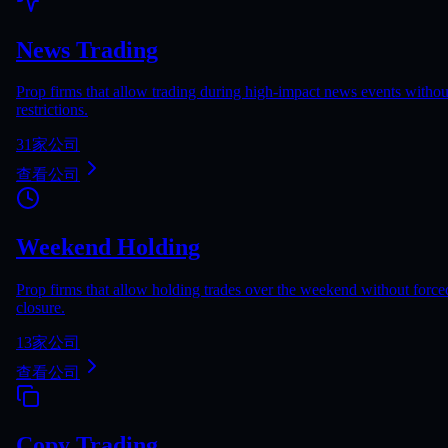
News Trading
Prop firms that allow trading during high-impact news events withou
restrictions.
31
家公司
查看公司
Weekend Holding
Prop firms that allow holding trades over the weekend without force
closure.
13
家公司
查看公司
Copy Trading