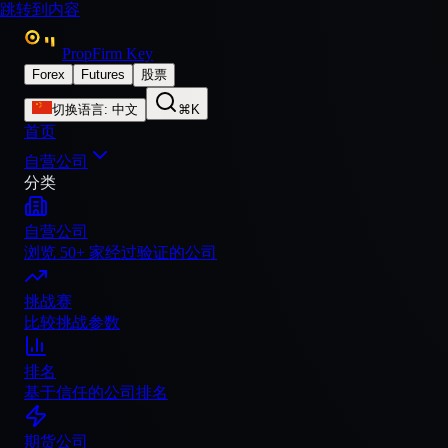
跳转到内容
PropFirm Key
Forex
Futures
股票
切换语言
:
中文
⌘K
首页
自营公司
分类
自营公司
浏览 50+ 家经过验证的公司
挑战赛
比较挑战参数
排名
基于信任的公司排名
期货公司