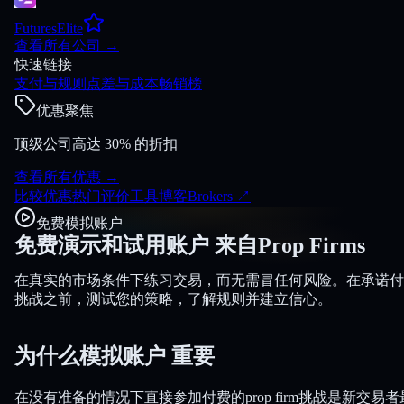
FuturesElite
查看所有公司
→
快速链接
支付与规则
点差与成本
畅销榜
优惠聚焦
顶级公司高达 30% 的折扣
查看所有优惠
→
比较
优惠
热门
评价
工具
博客
Brokers
↗
免费模拟账户
免费演示和试用账户
来自Prop Firms
在真实的市场条件下练习交易，而无需冒任何风险。在承诺付
挑战之前，测试您的策略，了解规则并建立信心。
为什么模拟账户
重要
在没有准备的情况下直接参加付费的prop firm挑战是新交易者