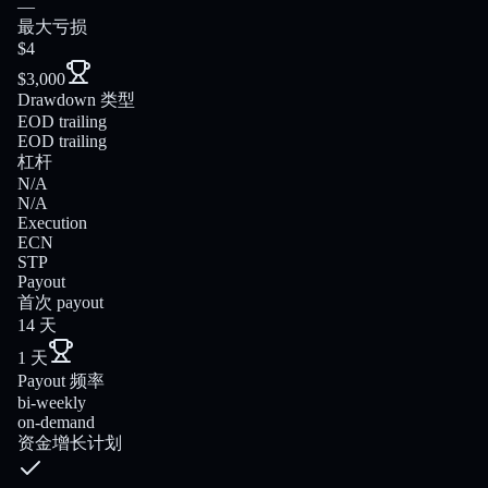
—
最大亏损
$4
$3,000
Drawdown 类型
EOD trailing
EOD trailing
杠杆
N/A
N/A
Execution
ECN
STP
Payout
首次 payout
14 天
1 天
Payout 频率
bi-weekly
on-demand
资金增长计划