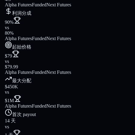
Alpha Futures
FundedNext Futures
利润分成
90%
vs
80%
Alpha Futures
FundedNext Futures
起始价格
$79
vs
$79.99
Alpha Futures
FundedNext Futures
最大分配
$450K
vs
$1M
Alpha Futures
FundedNext Futures
首次 payout
14 天
vs