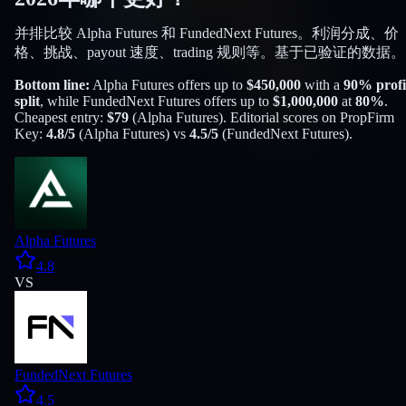
并排比较 Alpha Futures 和 FundedNext Futures。利润分成、价
格、挑战、payout 速度、trading 规则等。基于已验证的数据。
Bottom line:
Alpha Futures
offers up to
$
450,000
with a
90
% profi
split
, while
FundedNext Futures
offers up to
$
1,000,000
at
80
%
.
Cheapest entry:
$
79
(
Alpha Futures
). Editorial scores on PropFirm
Key:
4.8
/5
(
Alpha Futures
) vs
4.5
/5
(
FundedNext Futures
).
Alpha Futures
4.8
VS
FundedNext Futures
4.5