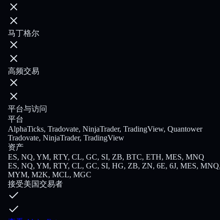
马丁格尔
高频交易
平台与访问
平台
AlphaTicks, Tradovate, NinjaTrader, TradingView, Quantower
Tradovate, NinjaTrader, TradingView
资产
ES, NQ, YM, RTY, CL, GC, SI, ZB, BTC, ETH, MES, MNQ
ES, NQ, YM, RTY, CL, GC, SI, HG, ZB, ZN, 6E, 6J, MES, MNQ
MYM, M2K, MCL, MGC
接受美国交易者