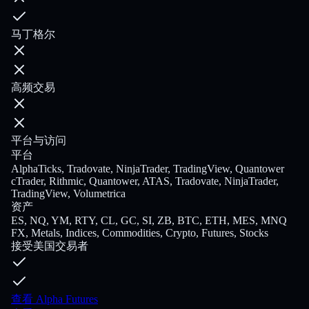
马丁格尔
高频交易
平台与访问
平台
AlphaTicks, Tradovate, NinjaTrader, TradingView, Quantower
cTrader, Rithmic, Quantower, ATAS, Tradovate, NinjaTrader,
TradingView, Volumetrica
资产
ES, NQ, YM, RTY, CL, GC, SI, ZB, BTC, ETH, MES, MNQ
FX, Metals, Indices, Commodities, Crypto, Futures, Stocks
接受美国交易者
查看 Alpha Futures