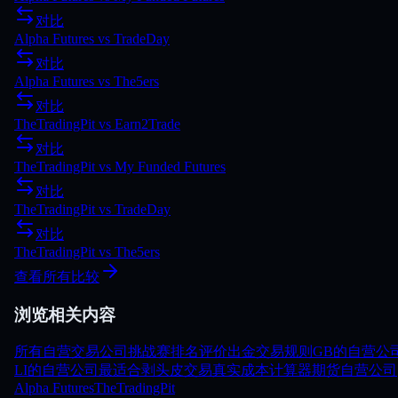
对比
Alpha Futures
vs
TradeDay
对比
Alpha Futures
vs
The5ers
对比
TheTradingPit
vs
Earn2Trade
对比
TheTradingPit
vs
My Funded Futures
对比
TheTradingPit
vs
TradeDay
对比
TheTradingPit
vs
The5ers
查看所有比较
浏览相关内容
所有自营交易公司
挑战赛
排名
评价
出金
交易规则
GB的自营公
LI的自营公司
最适合剥头皮交易
真实成本计算器
期货自营公司
Alpha Futures
TheTradingPit