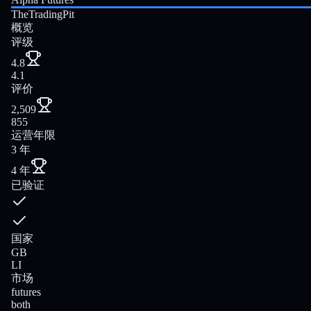
TheTradingPit
概览
评级
4.8
4.1
评价
2,509
855
运营年限
3 年
4 年
已验证
国家
GB
LI
市场
futures
both