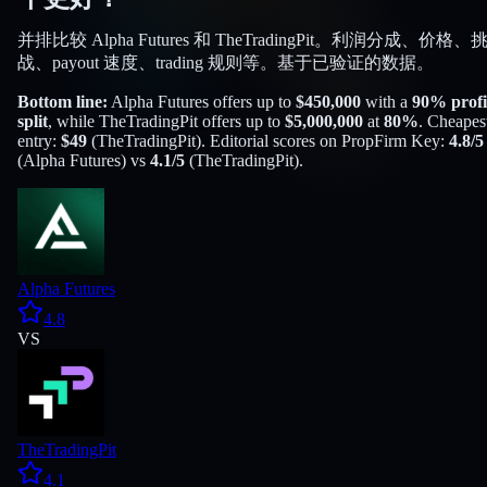
并排比较 Alpha Futures 和 TheTradingPit。利润分成、价格、
战、payout 速度、trading 规则等。基于已验证的数据。
Bottom line:
Alpha Futures
offers up to
$
450,000
with a
90
% profi
split
, while
TheTradingPit
offers up to
$
5,000,000
at
80
%
. Cheapes
entry:
$
49
(
TheTradingPit
). Editorial scores on PropFirm Key:
4.8
/5
(
Alpha Futures
) vs
4.1
/5
(
TheTradingPit
).
Alpha Futures
4.8
VS
TheTradingPit
4.1