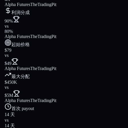
Alpha Futures
TheTradingPit
利润分成
90%
vs
80%
Alpha Futures
TheTradingPit
起始价格
$79
vs
$49
Alpha Futures
TheTradingPit
最大分配
$450K
vs
$5M
Alpha Futures
TheTradingPit
首次 payout
14 天
vs
14 天