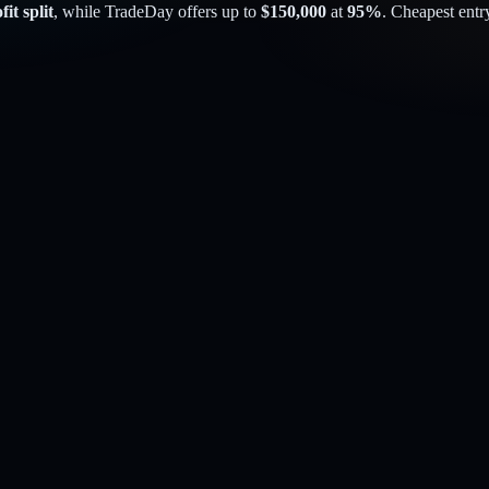
it split
, while
TradeDay
offers up to
$
150,000
at
95
%
. Cheapest entr