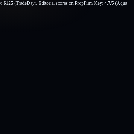
y:
$
125
(
TradeDay
). Editorial scores on PropFirm Key:
4.7
/5
(
Aqua