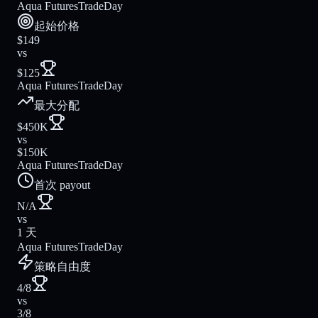
Aqua Futures
TradeDay
起始价格
$149
vs
$125
Aqua Futures
TradeDay
最大分配
$450K
vs
$150K
Aqua Futures
TradeDay
首次 payout
N/A
vs
1 天
Aqua Futures
TradeDay
策略自由度
4/8
vs
3/8