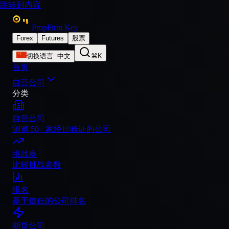
跳转到内容
PropFirm Key
Forex
Futures
股票
切换语言
:
中文
⌘K
首页
自营公司
分类
自营公司
浏览 50+ 家经过验证的公司
挑战赛
比较挑战参数
排名
基于信任的公司排名
期货公司