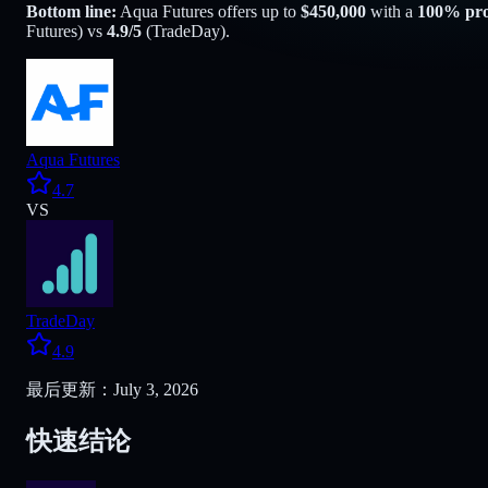
Bottom line:
Aqua Futures
offers up to
$
450,000
with a
100
% prof
Futures
) vs
4.9
/5
(
TradeDay
).
Aqua Futures
4.7
VS
TradeDay
4.9
最后更新：July 3, 2026
快速结论