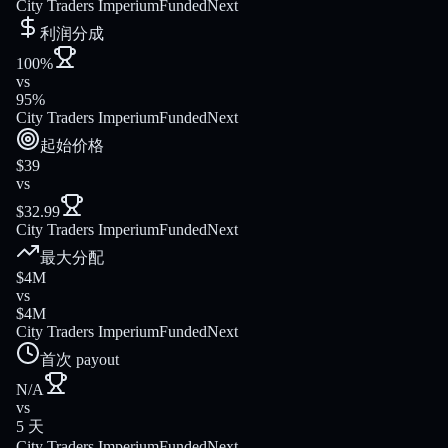
City Traders Imperium
FundedNext
利润分成
100%
vs
95%
City Traders Imperium
FundedNext
起始价格
$39
vs
$32.99
City Traders Imperium
FundedNext
最大分配
$4M
vs
$4M
City Traders Imperium
FundedNext
首次 payout
N/A
vs
5 天
City Traders Imperium
FundedNext