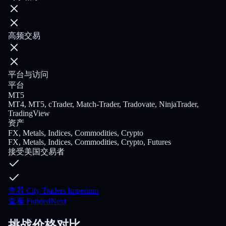
高频交易
平台与访问
平台
MT5
MT4, MT5, cTrader, Match-Trader, Tradovate, NinjaTrader,
TradingView
资产
FX, Metals, Indices, Commodities, Crypto
FX, Metals, Indices, Commodities, Crypto, Futures
接受美国交易者
查看 City Traders Imperium
查看 FundedNext
挑战价格对比