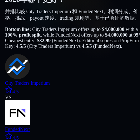
并排比较 City Traders Imperium 和 FundedNext。利润分成、价
格、挑战、payout 速度、trading 规则等。基于已验证的数据。
Bottom line:
City Traders Imperium
offers up to
$
4,000,000
with a
100
% profit split
, while
FundedNext
offers up to
$
4,000,000
at
95
Cheapest entry:
$
32.99
(
FundedNext
). Editorial scores on PropFirm
Key:
4.5
/5
(
City Traders Imperium
) vs
4.5
/5
(
FundedNext
).
City Traders Imperium
4.5
VS
FundedNext
4.5