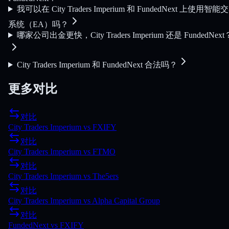
我可以在 City Traders Imperium 和 FundedNext 上使用智能
系统（EA）吗？
哪家公司出金更快，City Traders Imperium 还是 FundedNext
City Traders Imperium 和 FundedNext 合法吗？
更多对比
对比
City Traders Imperium
vs
FXIFY
对比
City Traders Imperium
vs
FTMO
对比
City Traders Imperium
vs
The5ers
对比
City Traders Imperium
vs
Alpha Capital Group
对比
FundedNext
vs
FXIFY