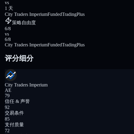
vs
1 天
City Traders Imperium
FundedTradingPlus
策略自由度
6/8
vs
6/8
City Traders Imperium
FundedTradingPlus
评分细分
City Traders Imperium
AE
79
信任 & 声誉
92
交易条件
85
支付质量
72