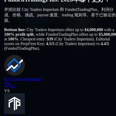
并排比较 City Traders Imperium 和 FundedTradingPlus。利润分
成、价格、挑战、payout 速度、trading 规则等。基于已验证
据。
Bottom line:
City Traders Imperium
offers up to
$
4,000,000
with a
100
% profit split
, while
FundedTradingPlus
offers up to
$
5,000,00
at
100
%
. Cheapest entry:
$
39
(
City Traders Imperium
). Editorial
scores on PropFirm Key:
4.5
/5
(
City Traders Imperium
) vs
4.4
/5
(
FundedTradingPlus
).
City Traders Imperium
4.5
VS