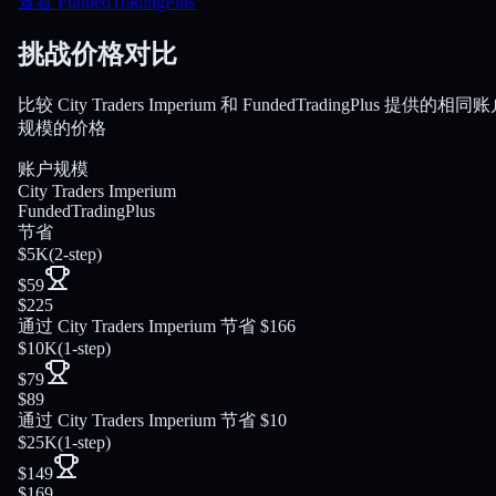
查看 FundedTradingPlus
挑战价格对比
比较 City Traders Imperium 和 FundedTradingPlus 提供的相同
规模的价格
账户规模
City Traders Imperium
FundedTradingPlus
节省
$5K
(
2-step
)
$59
$225
通过 City Traders Imperium 节省 $166
$10K
(
1-step
)
$79
$89
通过 City Traders Imperium 节省 $10
$25K
(
1-step
)
$149
$169