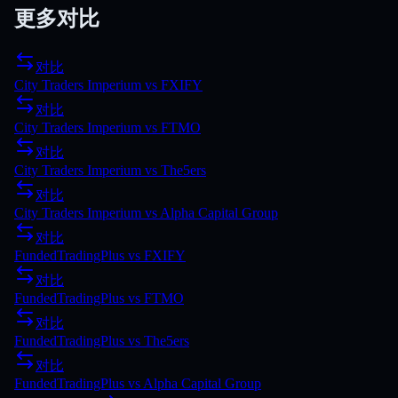
更多对比
对比
City Traders Imperium
vs
FXIFY
对比
City Traders Imperium
vs
FTMO
对比
City Traders Imperium
vs
The5ers
对比
City Traders Imperium
vs
Alpha Capital Group
对比
FundedTradingPlus
vs
FXIFY
对比
FundedTradingPlus
vs
FTMO
对比
FundedTradingPlus
vs
The5ers
对比
FundedTradingPlus
vs
Alpha Capital Group