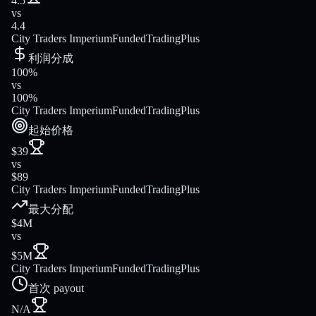
4.5
vs
4.4
City Traders Imperium
FundedTradingPlus
利润分成
100%
vs
100%
City Traders Imperium
FundedTradingPlus
起始价格
$39
vs
$89
City Traders Imperium
FundedTradingPlus
最大分配
$4M
vs
$5M
City Traders Imperium
FundedTradingPlus
首次 payout
N/A