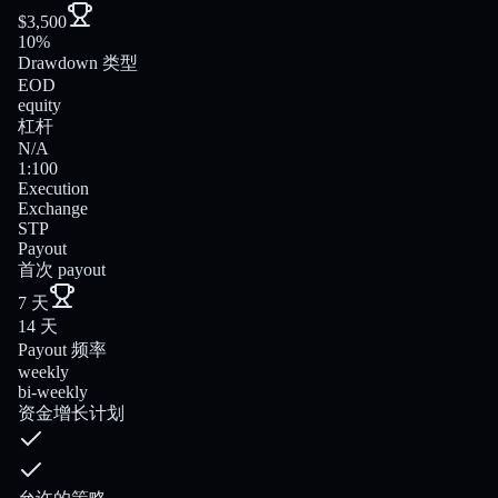
$3,500
10%
Drawdown 类型
EOD
equity
杠杆
N/A
1:100
Execution
Exchange
STP
Payout
首次 payout
7 天
14 天
Payout 频率
weekly
bi-weekly
资金增长计划