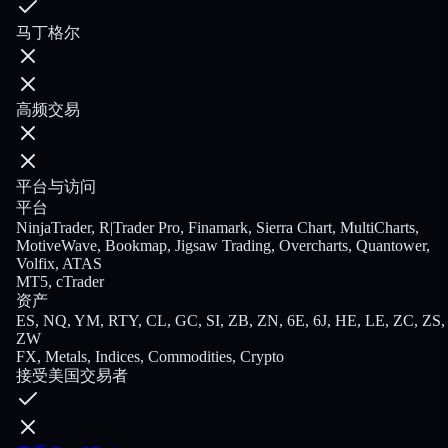
马丁格尔
高频交易
平台与访问
平台
NinjaTrader, R|Trader Pro, Finamark, Sierra Chart, MultiCharts,
MotiveWave, Bookmap, Jigsaw Trading, Overcharts, Quantower,
Volfix, ATAS
MT5, cTrader
资产
ES, NQ, YM, RTY, CL, GC, SI, ZB, ZN, 6E, 6J, HE, LE, ZC, ZS,
ZW
FX, Metals, Indices, Commodities, Crypto
接受美国交易者