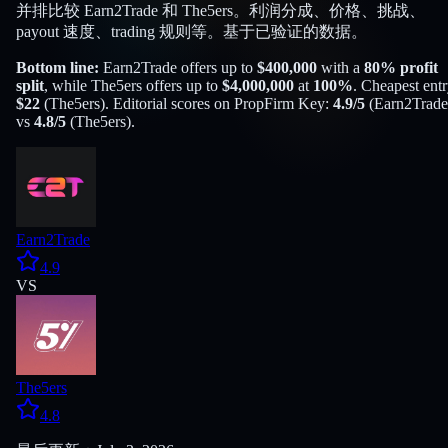
并排比较 Earn2Trade 和 The5ers。利润分成、价格、挑战、
payout 速度、trading 规则等。基于已验证的数据。
Bottom line:
Earn2Trade
offers up to
$
400,000
with a
80
% profit
split
, while
The5ers
offers up to
$
4,000,000
at
100
%
. Cheapest entr
$
22
(
The5ers
). Editorial scores on PropFirm Key:
4.9
/5
(
Earn2Trade
vs
4.8
/5
(
The5ers
).
Earn2Trade
4.9
VS
The5ers
4.8