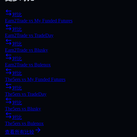
对比
Earn2Trade
vs
My Funded Futures
对比
Earn2Trade
vs
TradeDay
对比
Earn2Trade
vs
Blusky
对比
Earn2Trade
vs
Bulenox
对比
The5ers
vs
My Funded Futures
对比
The5ers
vs
TradeDay
对比
The5ers
vs
Blusky
对比
The5ers
vs
Bulenox
查看所有比较