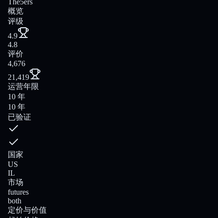
The5ers
概览
评级
4.9
4.8
评价
4,676
21,419
运营年限
10 年
10 年
已验证
国家
US
IL
市场
futures
both
定价与价值