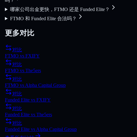
吗？
哪家公司出金更快，FTMO 还是 Funded Elite？
FTMO 和 Funded Elite 合法吗？
更多对比
对比
FTMO
vs
FXIFY
对比
FTMO
vs
The5ers
对比
FTMO
vs
Alpha Capital Group
对比
Funded Elite
vs
FXIFY
对比
Funded Elite
vs
The5ers
对比
Funded Elite
vs
Alpha Capital Group