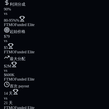
利润分成
90%
vs
80-95%%
FTMO
Funded Elite
起始价格
$79
vs
$5
FTMO
Funded Elite
最大分配
$2M
vs
$600K
FTMO
Funded Elite
首次 payout
14 天
vs
21 天
FTMO
Funded Elite