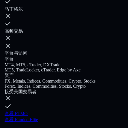
马丁格尔
高频交易
平台与访问
平台
MT4, MT5, cTrader, DXTrade
MT5, TradeLocker, cTrader, Edge by Axe
资产
FX, Metals, Indices, Commodities, Crypto, Stocks
Forex, Indices, Commodities, Stocks, Crypto
接受美国交易者
查看 FTMO
查看 Funded Elite