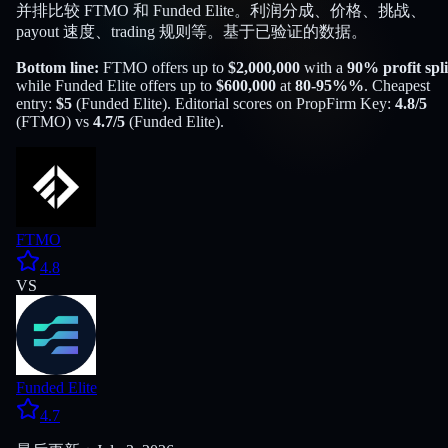
并排比较 FTMO 和 Funded Elite。利润分成、价格、挑战、
payout 速度、trading 规则等。基于已验证的数据。
Bottom line:
FTMO
offers up to
$
2,000,000
with a
90
% profit spli
while
Funded Elite
offers up to
$
600,000
at
80-95%
%
. Cheapest
entry:
$
5
(
Funded Elite
). Editorial scores on PropFirm Key:
4.8
/5
(
FTMO
) vs
4.7
/5
(
Funded Elite
).
FTMO
4.8
VS
Funded Elite
4.7