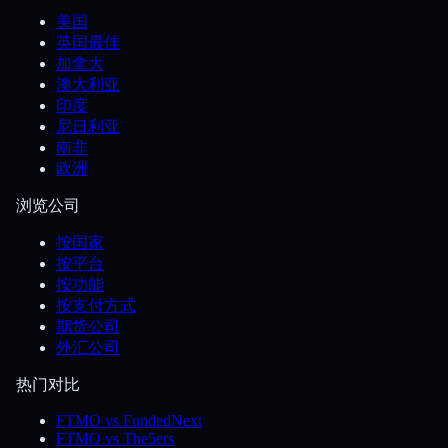
美国
英国最佳
加拿大
澳大利亚
印度
尼日利亚
南非
欧洲
浏览公司
按国家
按平台
按功能
按支付方式
期货公司
外汇公司
热门对比
FTMO vs FundedNext
FTMO vs The5ers