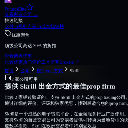
FuturesElite
查看所有公司
→
快速链接
支付与规则
点差与成本
畅销榜
优惠聚焦
顶级公司高达 30% 的折扣
查看所有优惠
→
比较
优惠
热门
评价
工具
博客
Brokers
↗
首页
公司
按Payout方式
Skrill
2 家公司可用
提供
Skrill
出金方式的最佳prop firm
比较 2 家经过验证的、支持 Skrill 出金方式的prop trading公司
通过详细的评价、评级和独家优惠，找到最适合您的prop firm
Skrill是一个成熟的电子钱包平台，在金融服务行业广泛使用
支持Skrill的自营交易公司为交易者提供可转换为当地货币的
速数字提款。Skrill在欧洲交易者中特别受欢迎。