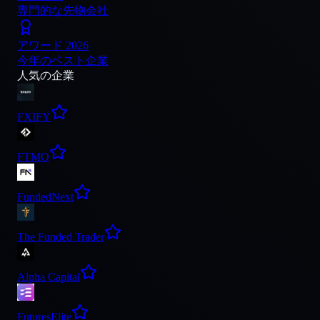
専門的な先物会社
アワード 2026
今年のベスト企業
人気の企業
FXIFY
FTMO
FundedNext
The Funded Trader
Alpha Capital
FuturesElite