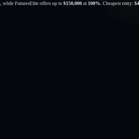
t
, while
FuturesElite
offers up to
$
150,000
at
100
%
. Cheapest entry:
$