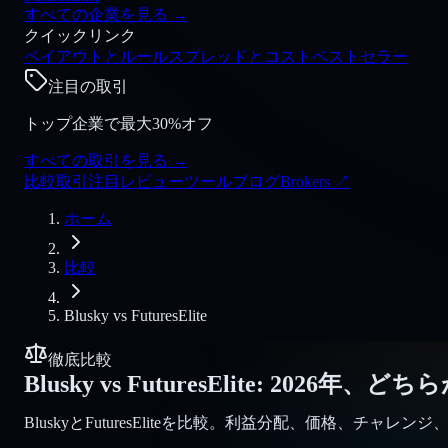
すべての企業を見る
→
クイックリンク
ペイアウトとルール
スプレッドとコスト
ベストセラー
注目の取引
トップ企業で最大30%オフ
すべての取引を見る
→
比較
取引
注目
レビュー
ツール
ブログ
Brokers
↗
ホーム
比較
Blusky
vs
FuturesElite
徹底比較
Blusky
vs
FuturesElite
:
2026年、どち
BluskyとFuturesEliteを比較。利益分配、価格、チャレ