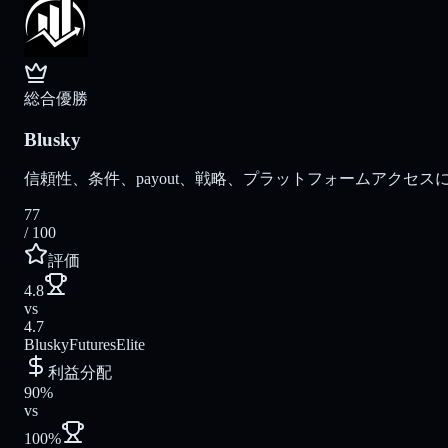
総合優勝
Blusky
信頼性、条件、payout、戦略、プラットフォームアクセスに
77
/ 100
評価
4.8
vs
4.7
Blusky
FuturesElite
利益分配
90%
vs
100%