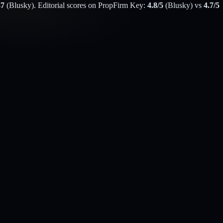
47
(
Blusky
). Editorial scores on PropFirm Key:
4.8
/5
(
Blusky
) vs
4.7
/5