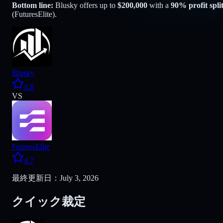
Bottom line:
Blusky
offers up to
$
200,000
with a
90
% profit spli
(
FuturesElite
).
Blusky
4.8
VS
FuturesElite
4.7
最終更新日：July 3, 2026
クイック裁定