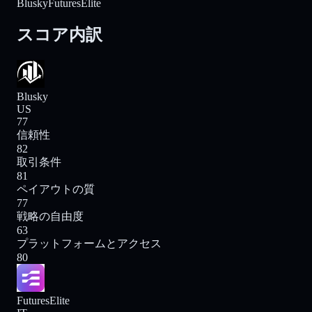
Blusky
FuturesElite
スコア内訳
Blusky
US
77
信頼性
82
取引条件
81
ペイアウトの質
77
戦略の自由度
63
プラットフォームとアクセス
80
FuturesElite