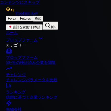
コンテンツにスキップ
PropFirm Key
Forex
Futures
株式
言語を変更
:
日本語
⌘K
ホーム
プロップファーム
カテゴリー
プロップファーム
50+社の検証済み企業を閲覧
チャレンジ
チャレンジパラメータを比較
ランキング
信頼に基づく企業ランキング
先物会社