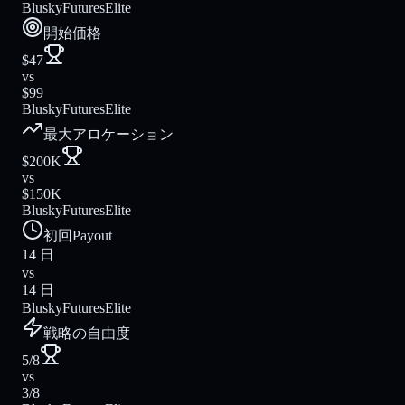
Blusky
FuturesElite
開始価格
$47
vs
$99
Blusky
FuturesElite
最大アロケーション
$200K
vs
$150K
Blusky
FuturesElite
初回Payout
14 日
vs
14 日
Blusky
FuturesElite
戦略の自由度
5/8
vs
3/8