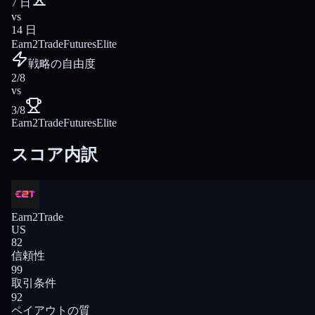
7 日
vs
14 日
Earn2Trade
FuturesElite
戦略の自由度
2/8
vs
3/8
Earn2Trade
FuturesElite
スコア内訳
Earn2Trade
US
82
信頼性
99
取引条件
92
ペイアウトの質