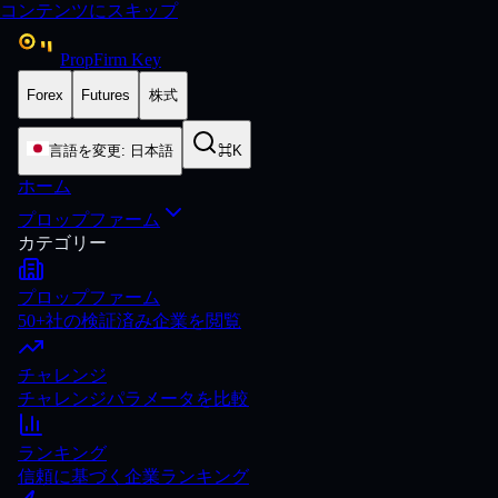
コンテンツにスキップ
PropFirm Key
Forex
Futures
株式
言語を変更
:
日本語
⌘K
ホーム
プロップファーム
カテゴリー
プロップファーム
50+社の検証済み企業を閲覧
チャレンジ
チャレンジパラメータを比較
ランキング
信頼に基づく企業ランキング