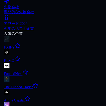
先物会社
専門的な先物会社
アワード 2026
今年のベスト企業
人気の企業
FXIFY
FTMO
FundedNext
The Funded Trader
Alpha Capital