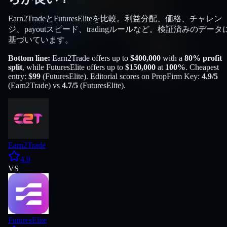
Earn2TradeとFuturesEliteを比較。利益分配、価格、チャレン
ジ、payoutスピード、tradingルールなど。検証済みのデータ
基づいています。
Bottom line:
Earn2Trade
offers up to
$
400,000
with a
80
% profit
split
, while
FuturesElite
offers up to
$
150,000
at
100
%
. Cheapest
entry:
$
99
(
FuturesElite
). Editorial scores on PropFirm Key:
4.9
/5
(
Earn2Trade
) vs
4.7
/5
(
FuturesElite
).
Earn2Trade
4.9
VS
FuturesElite