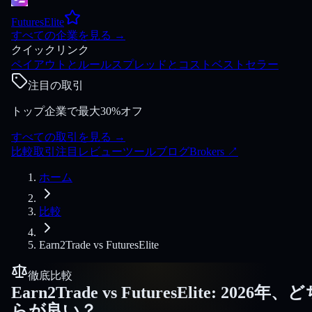
FuturesElite
すべての企業を見る
→
クイックリンク
ペイアウトとルール
スプレッドとコスト
ベストセラー
注目の取引
トップ企業で最大30%オフ
すべての取引を見る
→
比較
取引
注目
レビュー
ツール
ブログ
Brokers
↗
ホーム
比較
Earn2Trade
vs
FuturesElite
徹底比較
Earn2Trade
vs
FuturesElite
:
2026年、ど
らが良い？