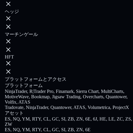
ヘッジ
マーチンゲール
HFT
プラットフォームとアクセス
プラットフォーム
NinjaTrader, R|Trader Pro, Finamark, Sierra Chart, MultiCharts,
MotiveWave, Bookmap, Jigsaw Trading, Overcharts, Quantower,
Volfix, ATAS
Tradovate, NinjaTrader, Quantower, ATAS, Volumetrica, ProjectX
アセット
ES, NQ, YM, RTY, CL, GC, SI, ZB, ZN, 6E, 6J, HE, LE, ZC, ZS,
ZW
ES, NQ, YM, RTY, CL, GC, SI, ZB, ZN, 6E