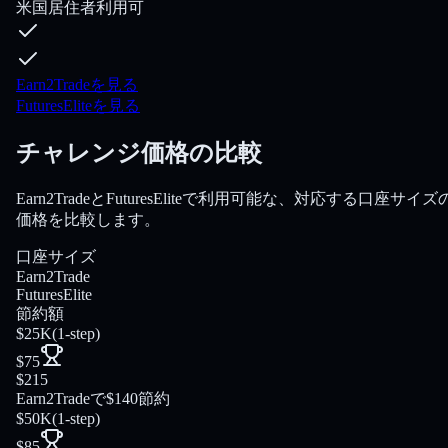
米国居住者利用可
Earn2Tradeを見る
FuturesEliteを見る
チャレンジ価格の比較
Earn2TradeとFuturesEliteで利用可能な、対応する口座サイズ
価格を比較します。
口座サイズ
Earn2Trade
FuturesElite
節約額
$25K
(
1-step
)
$75
$215
Earn2Tradeで$140節約
$50K
(
1-step
)
$85