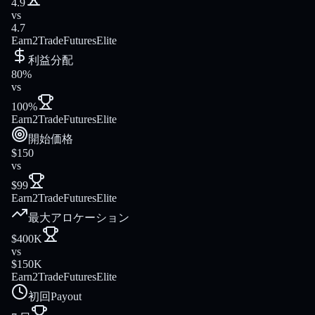
4.9
vs
4.7
Earn2Trade
FuturesElite
利益分配
80%
vs
100%
Earn2Trade
FuturesElite
開始価格
$150
vs
$99
Earn2Trade
FuturesElite
最大アロケーション
$400K
vs
$150K
Earn2Trade
FuturesElite
初回Payout