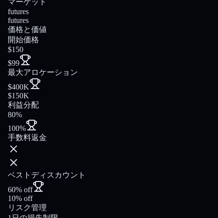
マーケット
futures
futures
価格と価値
開始価格
$150
$99
最大アロケーション
$400K
$150K
利益分配
80%
100%
手数料返金
ベストディスカウント
60% off
10% off
リスク管理
1日の損失制限