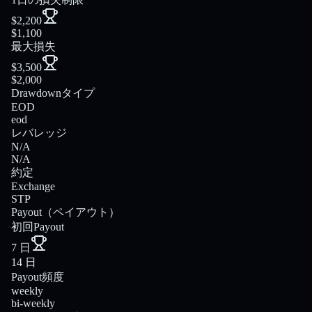
$2,200
$1,100
最大損失
$3,500
$2,000
Drawdownタイプ
EOD
eod
レバレッジ
N/A
N/A
約定
Exchange
STP
Payout（ペイアウト）
初回Payout
7 日
14 日
Payout頻度
weekly
bi-weekly