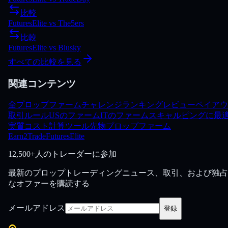
比較
FuturesElite
vs
The5ers
比較
FuturesElite
vs
Blusky
すべての比較を見る
関連コンテンツ
全プロップファーム
チャレンジ
ランキング
レビュー
ペイアウ
取引ルール
USのファーム
ITのファーム
スキャルピングに最
実質コスト計算ツール
先物プロップファーム
Earn2Trade
FuturesElite
12,500+人のトレーダーに参加
最新のプロップトレーディングニュース、取引、および独占
なオファーを購読する
メールアドレス
登録