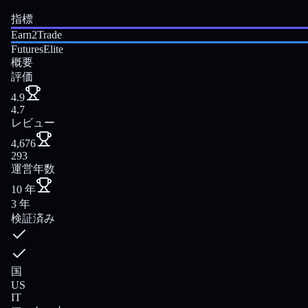
指標
Earn2Trade
FuturesElite
概要
評価
4.9
4.7
レビュー
4,676
293
運営年数
10 年
3 年
検証済み
国
US
IT