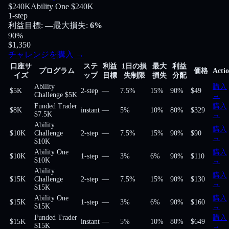
$240K
Ability One $240K
1-step
利益目標
:
—
最大損失
:
6%
90
%
$1,350
チャレンジを購入
→
口座サ
ステ
利益
1日の損
最大
利益
プログラム
価格
Acti
イズ
ップ
目標
失制限
損失
分配
Ability
購入
$5K
2-step
—
7.5%
15%
90
%
$49
Challenge $5K
→
Funded Trader
購入
$8K
instant
—
5%
10%
80
%
$329
$7.5K
→
Ability
購入
$10K
Challenge
2-step
—
7.5%
15%
90
%
$90
→
$10K
Ability One
購入
$10K
1-step
—
3%
6%
90
%
$110
$10K
→
Ability
購入
$15K
Challenge
2-step
—
7.5%
15%
90
%
$130
→
$15K
Ability One
購入
$15K
1-step
—
3%
6%
90
%
$160
$15K
→
Funded Trader
購入
$15K
instant
—
5%
10%
80
%
$649
$15K
→