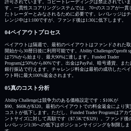
許可されています。コピートレーディングは禁止されていま
す。一貫性スコアリングシステムでは、70+のスコアが一貫
たトレーダーとみなされるために必要です。レバレッジはチ
レンジ中は1:100ですが、ファンド後は1:30に低下します。
04
ペイアウトプロセス
ペイアウトは隔週で、最初のペイアウトはファンドされた取
開始から30暦日後に利用可能です。Ability Challengeのprofit spl
は75%から始まり、最大90%に達します。Funded Trader
Programは50%から80%です。出金はPayPal、暗号通貨、また
銀行振込で行えます。チャレンジ料金は最初の成功したペイ
ウト時に最大100%返金されます。
05
真のコスト分析
Ability Challengeは競争力のある価格設定です：$10Kが
$90、$60Kが$320。最初のペイアウトでの料金返金により実
コストが低下します。ただし、Funded Trader Programはアカ
ントサイズに対して高額です（$7.5Kで$329）。ファンド後
レバレッジ1:30への低下はポジションサイジングを制限しま
す。