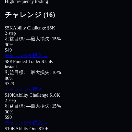
High frequency trading
チャレンジ
(
16
)
$5K
Ability Challenge $5K
2-step
利益目標
:
—
最大損失
:
15%
90
%
$49
チャレンジを購入
→
$8K
Funded Trader $7.5K
instant
利益目標
:
—
最大損失
:
10%
80
%
$329
チャレンジを購入
→
$10K
Ability Challenge $10K
2-step
利益目標
:
—
最大損失
:
15%
90
%
$90
チャレンジを購入
→
$10K
Ability One $10K