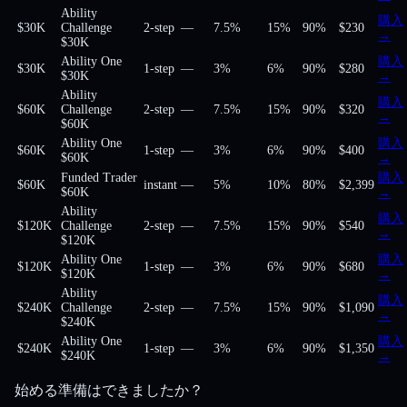
Ability
購入
$30K
Challenge
2-step
—
7.5%
15%
90
%
$230
→
$30K
Ability One
購入
$30K
1-step
—
3%
6%
90
%
$280
$30K
→
Ability
購入
$60K
Challenge
2-step
—
7.5%
15%
90
%
$320
→
$60K
Ability One
購入
$60K
1-step
—
3%
6%
90
%
$400
$60K
→
Funded Trader
購入
$60K
instant
—
5%
10%
80
%
$2,399
$60K
→
Ability
購入
$120K
Challenge
2-step
—
7.5%
15%
90
%
$540
→
$120K
Ability One
購入
$120K
1-step
—
3%
6%
90
%
$680
$120K
→
Ability
購入
$240K
Challenge
2-step
—
7.5%
15%
90
%
$1,090
→
$240K
Ability One
購入
$240K
1-step
—
3%
6%
90
%
$1,350
$240K
→
始める準備はできましたか？