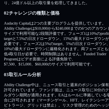
り、24億ドル以上の取引量を処理してきました。
02
チャレンジの種類と価格
Audacity Capitalは2つの主要プログラムを提供しています。
Ability Challengeは$10,000から$240,000までの6つのアカウン
サイズで利用可能な2段階評価です。フェーズ1は10%のprofit
targetと7.5%の日次ドローダウン、15%の最大ドローダウン
必要です。フェーズ2は5%のtarget、5%の日次ドローダウン
10%の最大ドローダウンに厳格化されます。両フェーズとも
低4取引日が必要で、時間制限はありません。Funded Trader
Programはビデオ面接による評価免除で、
$7,500、$15,000、$60,000のサイズで利用可能です。
03
取引ルール分析
Ability Challenge中は、ニュース取引と週末のポジション保
許可されています。ファンド後は、ニュース取引に30分の
ルダウン期間が適用されます。EAはルールに準拠している
合に許可されます（マーチンゲール、HFT、レイテンシーア
ビトラージ、グリッドは禁止）。リスク管理のためのヘッジ