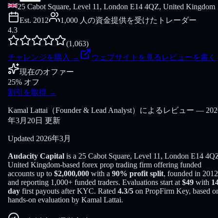
25 Cabot Square, Level 11, London E14 4QZ, United Kingdom
Est.
2012
1,000 人の資金提供を受けたトレーダー
4.3
(
1,063
)
チャレンジを購入
→
ウェブサイトを見る
レビューを書く
現在のオファー
25% オフ
割引を取得
→
Kamal Lattai（Founder & Lead Analyst）によるレビュー — 202
年3月20日 更新
Updated
2026年3月
Audacity Capital
is a
25 Cabot Square, Level 11, London E14 4Q
United Kingdom
-based
forex
prop trading firm offering funded
accounts up to
$
2,000,000
with a
90
% profit split
, founded in
2012
and reporting
1,000
+ funded traders
. Evaluations start at
$
49
with
1
day
first payouts after KYC. Rated
4.3
/5
on PropFirm Key, based o
hands-on evaluation by
Kamal Lattai
.