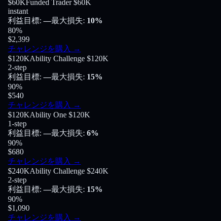
$60K
Funded Trader $60K
instant
利益目標
:
—
最大損失
:
10%
80
%
$2,399
チャレンジを購入
→
$120K
Ability Challenge $120K
2-step
利益目標
:
—
最大損失
:
15%
90
%
$540
チャレンジを購入
→
$120K
Ability One $120K
1-step
利益目標
:
—
最大損失
:
6%
90
%
$680
チャレンジを購入
→
$240K
Ability Challenge $240K
2-step
利益目標
:
—
最大損失
:
15%
90
%
$1,090
チャレンジを購入
→