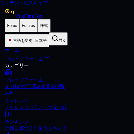
コンテンツにスキップ
PropFirm Key
Forex
Futures
株式
言語を変更
:
日本語
⌘K
ホーム
プロップファーム
カテゴリー
プロップファーム
50+社の検証済み企業を閲覧
チャレンジ
チャレンジパラメータを比較
ランキング
信頼に基づく企業ランキング