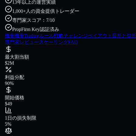
13年以上の運営実績
1,000+人の資金提供トレーダー
専門家スコア：7/10
PropFirm Key認証済み
概要
概要
Tradingルール
戦略
チャレンジ
ペイアウト
長所と短
専門家レビュー
スケーリング
FAQ
最大割当額
$2M
利益分配
90%
開始価格
$49
1日の損失制限
5%