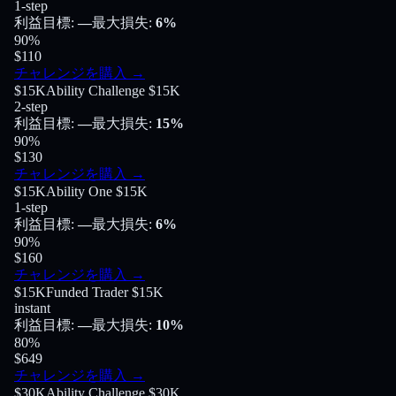
1-step
利益目標
:
—
最大損失
:
6%
90
%
$110
チャレンジを購入
→
$15K
Ability Challenge $15K
2-step
利益目標
:
—
最大損失
:
15%
90
%
$130
チャレンジを購入
→
$15K
Ability One $15K
1-step
利益目標
:
—
最大損失
:
6%
90
%
$160
チャレンジを購入
→
$15K
Funded Trader $15K
instant
利益目標
:
—
最大損失
:
10%
80
%
$649
チャレンジを購入
→
$30K
Ability Challenge $30K