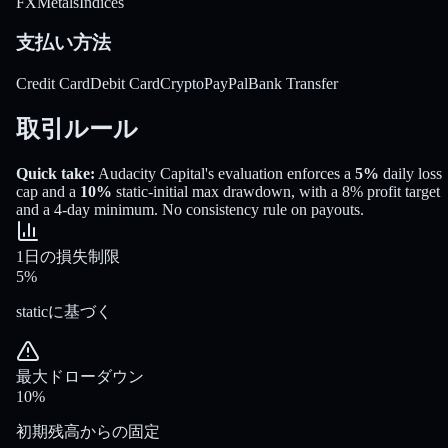
FX
Metals
Indices
支払い方法
Credit Card
Debit Card
Crypto
PayPal
Bank Transfer
取引ルール
Quick take:
Audacity Capital
's evaluation enforces a
5%
daily loss
cap and a
10%
static-initial
max drawdown
, with a
8%
profit target
and a
4
-day minimum
.
No consistency rule on payouts.
1日の損失制限
5%
staticに基づく
最大ドローダウン
10%
初期残高からの固定