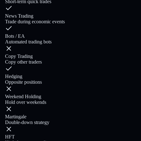
Short-term quick trades
News Trading
Trade during economic events
Bots / EA
Automated trading bots
Copy Trading
Copy other traders
Hedging
Opposite positions
Weekend Holding
Hold over weekends
Martingale
Double-down strategy
HFT