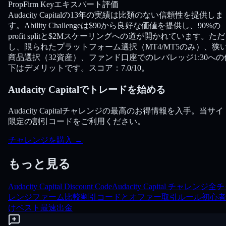
PropFirm Keyエキスパート評価
Audacity Capitalの13年の実績は比類のない信頼性を提供しま
す。Ability Challengeは$90から良好な価値を提供し、90%の
profit splitと$2Mスケーリングへの道が開かれています。ただ
し、限られたプラットフォーム選択（MT4/MT5のみ）、狭
商品選択（32資産）、ファンド口座でのレバレッジ1:30への
下はデメリットです。スコア：7.0/10。
Audacity Capitalでトレードを始める
Audacity Capitalチャレンジの最高のお得情報を入手。当サイ
限定の割引コードをご利用ください。
チャレンジを購入
→
もっと見る
Audacity Capital Discount Code
Audacity Capital チャレンジ
全チ
レンジ
ファーム比較
割引コードとオファー
取引ルール
初心者
けベスト
最速出金