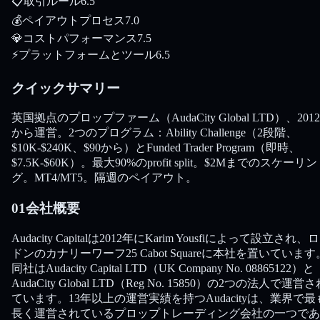
📋
取引ルール
6.5
💰
ペイアウトプロセス
7.0
💎
コストパフォーマンス
7.5
⚡
プラットフォームとツール
6.5
クイックサマリー
英国拠点のプロップファーム（AudaCity Global LTD）、201
から運営。2つのプログラム：Ability Challenge（2段階、
$10K-$240K、$90から）とFunded Trader Program（即時、
$7.5K-$60K）。最大90%のprofit split。$2Mまでのスケーリン
グ。MT4/MT5。隔週のペイアウト。
01
会社概要
Audacity Capitalは2012年にKarim Yousfiによって設立され、
ドンのカナリーワーフ25 Cabot Squareに本社を置いています
同社はAudacity Capital LTD（UK Company No. 08865122）と
AudaCity Global LTD（Reg No. 15850）の2つの法人で運営
ています。13年以上の運営実績を持つAudacityは、業界で最
長く運営されているプロップトレーディング会社の一つであ