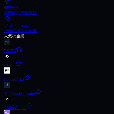
先物会社
専門的な先物会社
アワード 2026
今年のベスト企業
人気の企業
FXIFY
FTMO
FundedNext
The Funded Trader
Alpha Capital