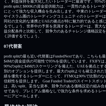
く、利益保持を最大化したいトレーダーに最適です。95%の
profit splitと$800Kの資金提供能力は、一貫性のあるトレー
にとって強力な収入機会を生み出します。 中東のトレーダ
やイスラム圏のトレーディングコミュニティのトレーダーは
同社の文化的な連携とUAEの拠点が特に魅力的であると感
るでしょう。世界中の予算を意識するトレーダーは、寛大な
益分配条件と比較して、競争力のあるチャレンジ価格設定を
く評価するでしょう。
07
代替案
profit splitの最も近い代替案はFundedNextであり、こちらも
$4Mの資金提供の可能性で95%を提供しています。FXIFYは
90%のsplitと$4Mのスケーリングを備えた、UAEを拠点とす
別のオプションを提供します。最大のsplitよりも確立された
績を優先するトレーダーにとって、FTMOは90%で比類のな
信頼性を提供します。 Goat Funded Traderのスイートスポッ
は、高いsplit、妥当な資本、競争力のある価格設定の組み合
せであり、プレミアム価格なしで強力な条件を求めるトレー
ーにアピールします。