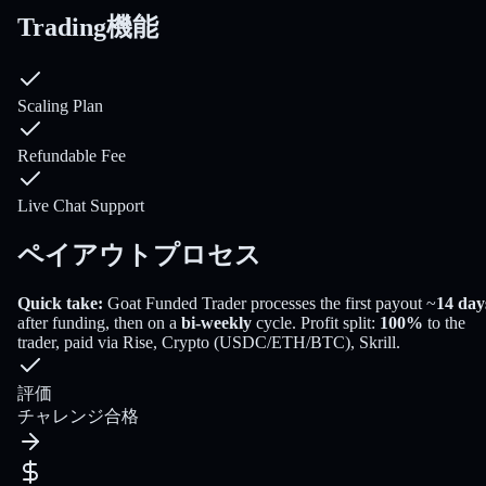
Trading機能
Scaling Plan
Refundable Fee
Live Chat Support
ペイアウトプロセス
Quick take:
Goat Funded Trader
processes the first payout
~
14
day
after funding
, then on a
bi-weekly
cycle
. Profit split:
100
%
to the
trader
, paid via
Rise, Crypto (USDC/ETH/BTC), Skrill
.
評価
チャレンジ合格