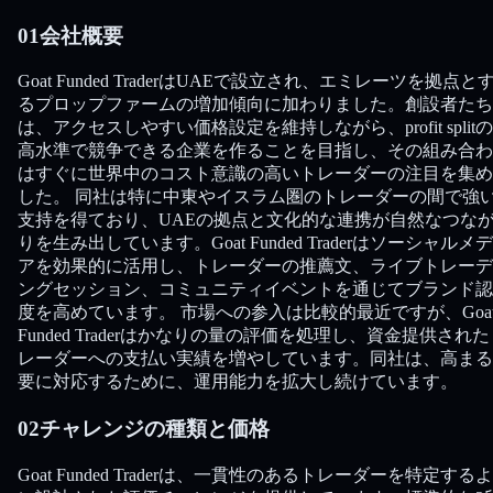
01
会社概要
Goat Funded TraderはUAEで設立され、エミレーツを拠点と
るプロップファームの増加傾向に加わりました。創設者たち
は、アクセスしやすい価格設定を維持しながら、profit split
高水準で競争できる企業を作ることを目指し、その組み合わ
はすぐに世界中のコスト意識の高いトレーダーの注目を集め
した。 同社は特に中東やイスラム圏のトレーダーの間で強
支持を得ており、UAEの拠点と文化的な連携が自然なつな
りを生み出しています。Goat Funded Traderはソーシャルメ
アを効果的に活用し、トレーダーの推薦文、ライブトレーデ
ングセッション、コミュニティイベントを通じてブランド認
度を高めています。 市場への参入は比較的最近ですが、Goa
Funded Traderはかなりの量の評価を処理し、資金提供され
レーダーへの支払い実績を増やしています。同社は、高まる
要に対応するために、運用能力を拡大し続けています。
02
チャレンジの種類と価格
Goat Funded Traderは、一貫性のあるトレーダーを特定する