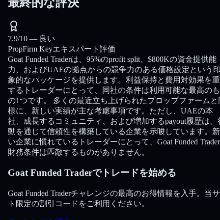
最終的な評決
7.9
/10 —
良い
PropFirm Keyエキスパート評価
Goat Funded Traderは、95%のprofit split、$800Kの資金提供能
力、およびUAEの拠点からの競争力のある価格設定という
象的なパッケージを提供します。利益保持と費用対効果を重
するトレーダーにとって、同社の条件は利用可能な最高のも
の1つです。 多くの最近立ち上げられたプロップファームと
様に、新しい実績が主な考慮事項です。ただし、UAEの本
社、成長するコミュニティ、および増加するpayout履歴は、
動を通じて信頼性を構築している企業を示唆しています。新
い企業に慣れているトレーダーにとって、Goat Funded Trade
財務条件は匹敵するものがありません。
Goat Funded Traderでトレードを始める
Goat Funded Traderチャレンジの最高のお得情報を入手。当
ト限定の割引コードをご利用ください。