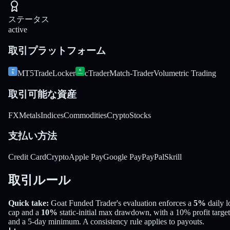
ステータス
active
取引プラットフォーム
MT5
TradeLocker
cTrader
Match-Trader
Volumetric Trading
取引可能な資産
FX
Metals
Indices
Commodities
Crypto
Stocks
支払い方法
Credit Card
Crypto
Apple Pay
Google Pay
PayPal
Skrill
取引ルール
Quick take:
Goat Funded Trader
's evaluation enforces a
5%
daily l
cap and a
10%
static-initial
max drawdown
, with a
10%
profit target
and a
5
-day minimum
.
A consistency rule applies to payouts.