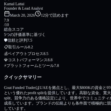
Kamal Lattai
Founder & Lead Analyst
March 20, 2026
12分で読めます
7.9
/10
総合スコア
5つの評価基準に基づく
🛡
信頼と評判
7.5
📋
取引ルール
8.2
💰
ペイアウトプロセス
8.5
💎
コストパフォーマンス
8.8
⚡
プラットフォームとツール
7.8
クイックサマリー
Goat Funded TraderはUAEを拠点とし、最大$800Kの資金と9
という優れたprofit splitを提供しています。高額な資金、寛
split、競争力のある価格設定により、世界中でコミュニティ
成長しています。ブランドの伝統よりも条件面で積極的に競
しています。