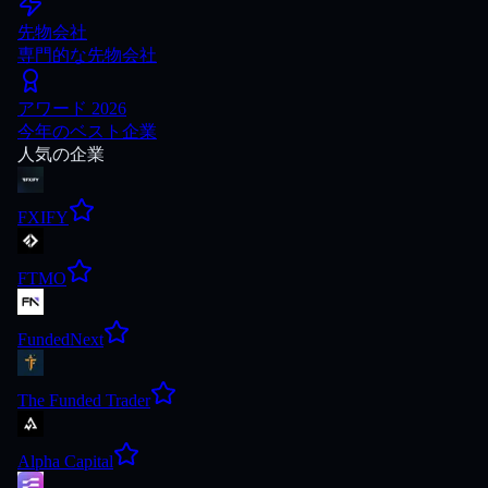
先物会社
専門的な先物会社
アワード 2026
今年のベスト企業
人気の企業
FXIFY
FTMO
FundedNext
The Funded Trader
Alpha Capital