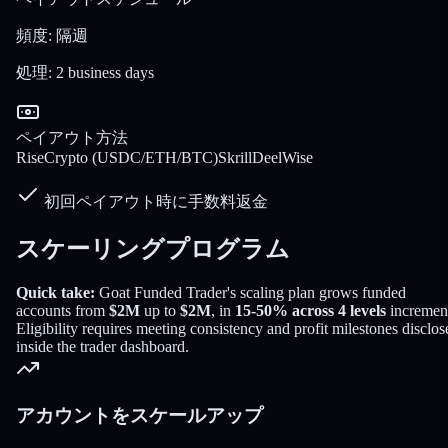
頻度
:
隔週
処理
:
2 business days
ペイアウト方法
Rise
Crypto (USDC/ETH/BTC)
Skrill
Deel
Wise
初回ペイアウト時に手数料返金
スケーリングプログラム
Quick take:
Goat Funded Trader
's scaling plan grows funded
accounts from
$2M
up to
$2M
, in
15-50% across 4 levels
incremen
Eligibility requires meeting consistency and profit milestones disclos
inside the trader dashboard.
アカウントをスケールアップ