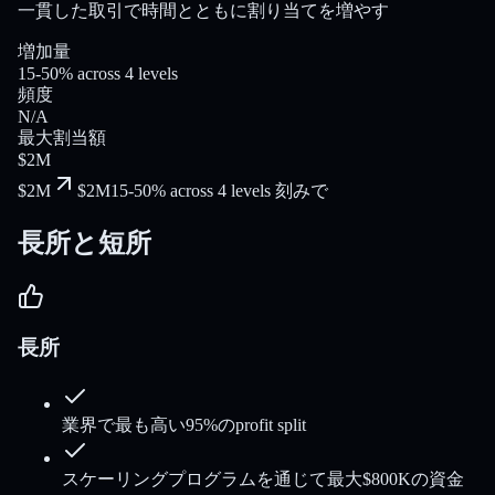
一貫した取引で時間とともに割り当てを増やす
増加量
15-50% across 4 levels
頻度
N/A
最大割当額
$2M
$2M
$2M
15-50% across 4 levels 刻みで
長所と短所
長所
業界で最も高い95%のprofit split
スケーリングプログラムを通じて最大$800Kの資金