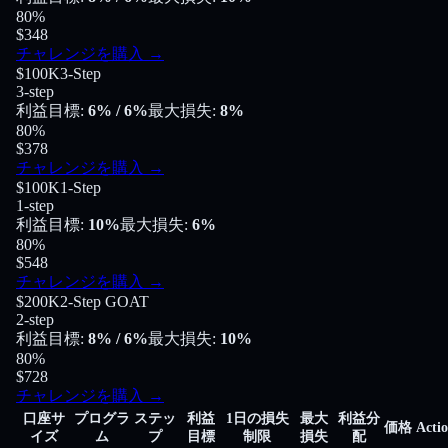
80
%
$348
チャレンジを購入
→
$100K
3-Step
3-step
利益目標
:
6%
/ 6%
最大損失
:
8%
80
%
$378
チャレンジを購入
→
$100K
1-Step
1-step
利益目標
:
10%
最大損失
:
6%
80
%
$548
チャレンジを購入
→
$200K
2-Step GOAT
2-step
利益目標
:
8%
/ 6%
最大損失
:
10%
80
%
$728
チャレンジを購入
→
口座サ
プログラ
ステッ
利益
1日の損失
最大
利益分
価格
Acti
イズ
ム
プ
目標
制限
損失
配