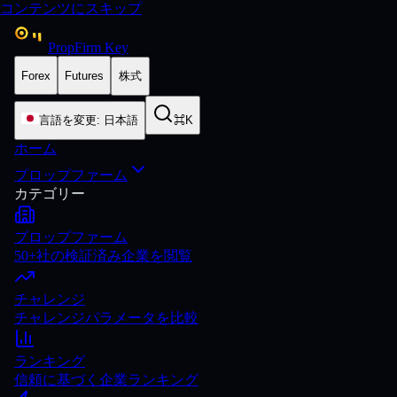
コンテンツにスキップ
PropFirm Key
Forex
Futures
株式
言語を変更
:
日本語
⌘K
ホーム
プロップファーム
カテゴリー
プロップファーム
50+社の検証済み企業を閲覧
チャレンジ
チャレンジパラメータを比較
ランキング
信頼に基づく企業ランキング