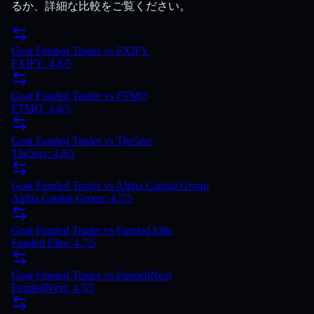
るか、詳細な比較をご覧ください。
Goat Funded Trader
vs
FXIFY
FXIFY
:
4.8
/5
Goat Funded Trader
vs
FTMO
FTMO
:
4.8
/5
Goat Funded Trader
vs
The5ers
The5ers
:
4.8
/5
Goat Funded Trader
vs
Alpha Capital Group
Alpha Capital Group
:
4.7
/5
Goat Funded Trader
vs
Funded Elite
Funded Elite
:
4.7
/5
Goat Funded Trader
vs
FundedNext
FundedNext
:
4.5
/5