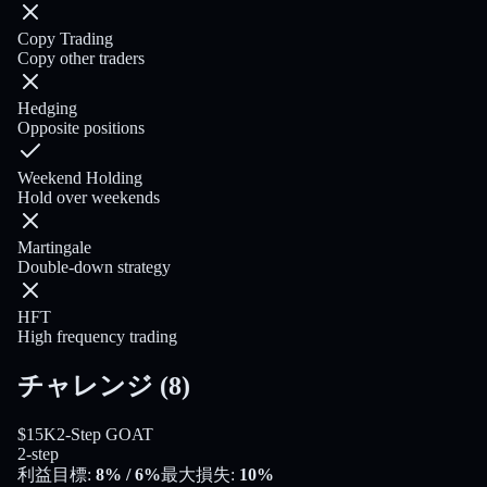
Copy Trading
Copy other traders
Hedging
Opposite positions
Weekend Holding
Hold over weekends
Martingale
Double-down strategy
HFT
High frequency trading
チャレンジ
(
8
)
$15K
2-Step GOAT
2-step
利益目標
:
8%
/ 6%
最大損失
:
10%