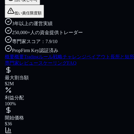
低い責任限度額
3年以上の運営実績
250,000+人の資金提供トレーダー
専門家スコア：7.9/10
PropFirm Key認証済み
概要
概要
Tradingルール
戦略
チャレンジ
ペイアウト
長所と短
専門家レビュー
スケーリング
FAQ
最大割当額
$2M
利益分配
100%
開始価格
$36