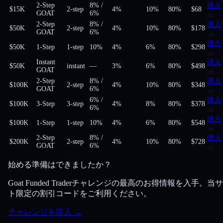
2-Step
8%
/
購入
$15K
2-step
4%
10%
80
%
$68
GOAT
6%
→
2-Step
8%
/
購入
$50K
2-step
4%
10%
80
%
$178
GOAT
6%
→
購入
$50K
1-Step
1-step
10%
4%
6%
80
%
$298
→
Instant
購入
$50K
instant
—
3%
6%
80
%
$498
GOAT
→
2-Step
8%
/
購入
$100K
2-step
4%
10%
80
%
$348
GOAT
6%
→
6%
/
購入
$100K
3-Step
3-step
4%
8%
80
%
$378
6%
→
購入
$100K
1-Step
1-step
10%
4%
6%
80
%
$548
→
2-Step
8%
/
購入
$200K
2-step
4%
10%
80
%
$728
GOAT
6%
→
始める準備はできましたか？
Goat Funded Traderチャレンジの最高のお得情報を入手。当
ト限定の割引コードをご利用ください。
チャレンジを購入
→