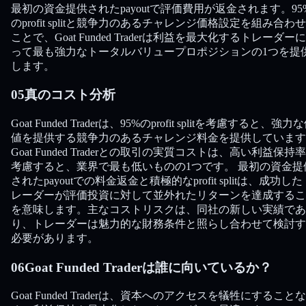
最初の資金提供されたpayoutで評価費用が返金されます。95
のprofit splitと競争力のあるチャレンジ価格設定を組み合わ
ことで、Goat Funded Traderは利益を最大化するトレーダー
って最も強力なトータルバリュープロポジションの1つを提
します。
05
真のコスト分析
Goat Funded Traderは、95%のprofit splitを考慮すると、強力
値を提供する競争力のあるチャレンジ料金を提供しています
Goat Funded Traderとの取引の実質コストは、高い利益保持
考慮すると、業界で最も低いものの1つです。 最初の資金提
されたpayoutでの料金返金と積極的なprofit splitは、成功した
レーダーが評価投資に対して並外れたリターンを達成するこ
を意味します。主なコストリスクは、同社の新しい実績であ
り、トレーダーは魅力的な財務条件と照らし合わせて検討す
必要があります。
06
Goat Funded Traderは誰に向いているか？
Goat Funded Traderは、資本へのアクセスを犠牲にすることな