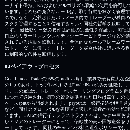
ーナイト保持、EAおよびアルゴリズム戦略の使用を許可し
います。これらの寛容なルールは、取引行動を細かく管理す
のではなく、定義されたパラメータ内でトレーダーが独自の
スクを管理することを信頼するという同社の哲学を反映して
ます。 最低取引日数の要件は評価の完全性を保証し、同社
口座のミラーリングやレイテンシーアービトラージなどの禁
されている活動を監視します。全体的なルールフレームワー
はトレーダーに優しく、トレーダーを競合他社に追いやる過
に制限的な条件を回避します。
04
ペイアウトプロセス
Goat Funded Traderの95%のprofit splitは、業界で最も寛大な
の1つであり、トップレベルではFundedNextのみが匹敵しま
す。このsplitは、トレーダーがスケーリングプログラムを進
につれて適用され、初期の資金提供された口座は競争力のあ
ベースsplitから開始されます。 payoutは、銀行振込や暗号通
など、同社のグローバルな視聴者に適した複数の方法で処理
れます。UAEの銀行インフラストラクチャは、特に中東お
びアジアのトレーダーにとって、信頼性の高い国際送金をサ
ートしています。 同社のチャレンジ料金返金ポリシーでは