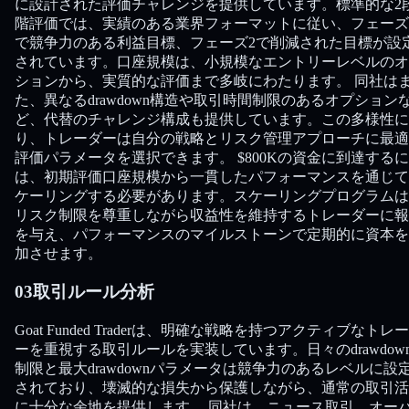
に設計された評価チャレンジを提供しています。標準的な2
階評価では、実績のある業界フォーマットに従い、フェーズ
で競争力のある利益目標、フェーズ2で削減された目標が設
されています。口座規模は、小規模なエントリーレベルのオ
ションから、実質的な評価まで多岐にわたります。 同社は
た、異なるdrawdown構造や取引時間制限のあるオプション
ど、代替のチャレンジ構成も提供しています。この多様性に
り、トレーダーは自分の戦略とリスク管理アプローチに最適
評価パラメータを選択できます。 $800Kの資金に到達するに
は、初期評価口座規模から一貫したパフォーマンスを通じて
ケーリングする必要があります。スケーリングプログラムは
リスク制限を尊重しながら収益性を維持するトレーダーに報
を与え、パフォーマンスのマイルストーンで定期的に資本を
加させます。
03
取引ルール分析
Goat Funded Traderは、明確な戦略を持つアクティブなトレ
ーを重視する取引ルールを実装しています。日々のdrawdow
制限と最大drawdownパラメータは競争力のあるレベルに設
されており、壊滅的な損失から保護しながら、通常の取引活
に十分な余地を提供します。 同社は、ニュース取引、オー