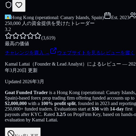
Hong Kong (operational: Canary Islands, Spain)
Est.
2023
250,000 人の資金提供を受けたトレーダー
3.2
(
3,619
)
最高の価値
チャレンジを購入
→
ウェブサイトを見る
レビューを書く
Kamal Lattai（Founder & Lead Analyst）によるレビュー — 202
年3月20日 更新
Updated
2026年3月
Goat Funded Trader
is a
Hong Kong (operational: Canary Islands,
Spain)
-based
forex
prop trading firm offering funded accounts up to
$
2,000,000
with a
100
% profit split
, founded in
2023
and reportin
250,000
+ funded traders
. Evaluations start at
$
36
with
14
-day
first
payouts after KYC. Rated
3.2
/5
on PropFirm Key, based on hands-
evaluation by
Kamal Lattai
.
払い戻し不可