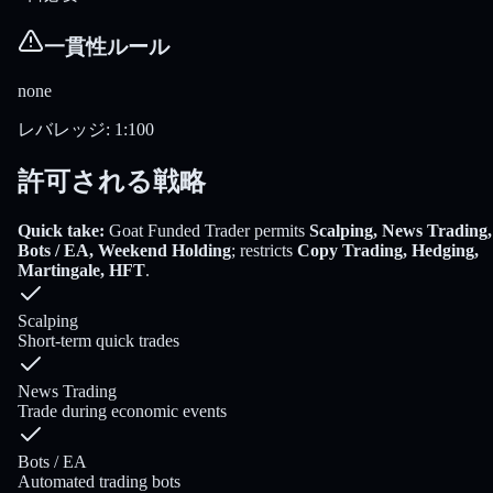
一貫性ルール
none
レバレッジ
:
1:100
許可される戦略
Quick take:
Goat Funded Trader
permits
Scalping, News Trading,
Bots / EA, Weekend Holding
; restricts
Copy Trading, Hedging,
Martingale, HFT
.
Scalping
Short-term quick trades
News Trading
Trade during economic events
Bots / EA
Automated trading bots