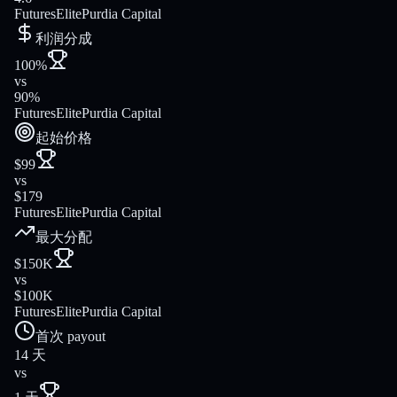
FuturesElite
Purdia Capital
利润分成
100%
vs
90%
FuturesElite
Purdia Capital
起始价格
$99
vs
$179
FuturesElite
Purdia Capital
最大分配
$150K
vs
$100K
FuturesElite
Purdia Capital
首次 payout
14 天
vs