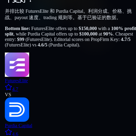
并排比较 FuturesElite 和 Purdia Capital。利润分成、价格、挑
战、payout 速度、trading 规则等。基于已验证的数据。
Bottom line:
FuturesElite
offers up to
$
150,000
with a
100
% profit
split
, while
Purdia Capital
offers up to
$
100,000
at
90
%
. Cheapest
entry:
$
99
(
FuturesElite
). Editorial scores on PropFirm Key:
4.7
/5
(
FuturesElite
) vs
4.6
/5
(
Purdia Capital
).
FuturesElite
4.7
VS
Purdia Capital
4.6