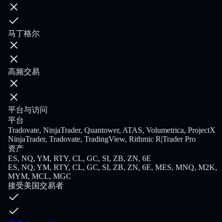
马丁格尔
高频交易
平台与访问
平台
Tradovate, NinjaTrader, Quantower, ATAS, Volumetrica, ProjectX
NinjaTrader, Tradovate, TradingView, Rithmic R|Trader Pro
资产
ES, NQ, YM, RTY, CL, GC, SI, ZB, ZN, 6E
ES, NQ, YM, RTY, CL, GC, SI, ZB, ZN, 6E, MES, MNQ, M2K,
MYM, MCL, MGC
接受美国交易者